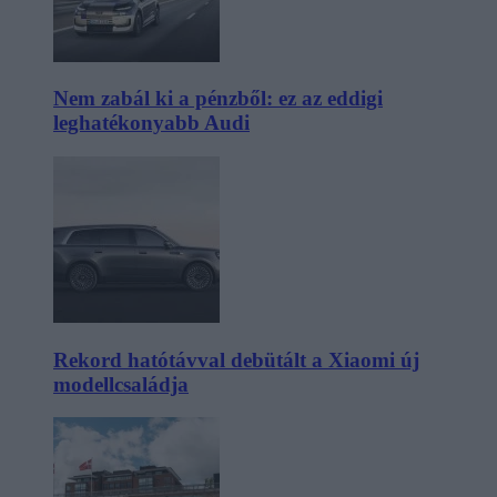
Nem zabál ki a pénzből: ez az eddigi
leghatékonyabb Audi
Rekord hatótávval debütált a Xiaomi új
modellcsaládja