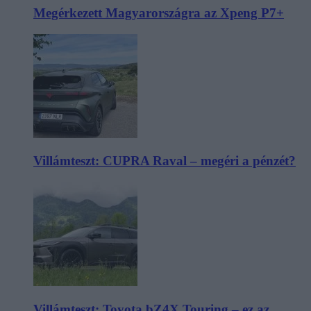
Megérkezett Magyarországra az Xpeng P7+
Villámteszt: CUPRA Raval – megéri a pénzét?
Villámteszt: Toyota bZ4X Touring – ez az,