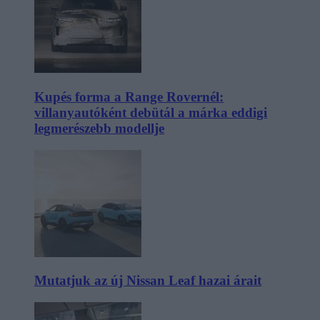
Kupés forma a Range Rovernél:
villanyautóként debütál a márka eddigi
legmerészebb modellje
Mutatjuk az új Nissan Leaf hazai árait