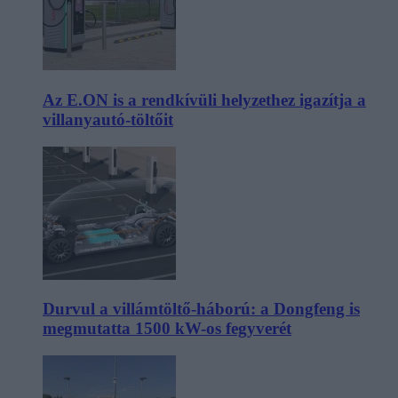
Az E.ON is a rendkívüli helyzethez igazítja a
villanyautó-töltőit
Durvul a villámtöltő-háború: a Dongfeng is
megmutatta 1500 kW-os fegyverét