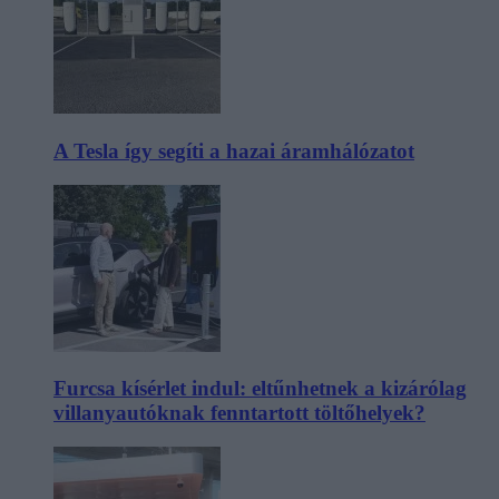
A Tesla így segíti a hazai áramhálózatot
Furcsa kísérlet indul: eltűnhetnek a kizárólag
villanyautóknak fenntartott töltőhelyek?