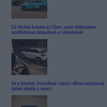
Új riválist kapott az Uber: saját elektromos
taxiflottával támadnak a vietnámiak
Itt a frissítés, brutálisat vágott villanyautójának
töltési idején a smart