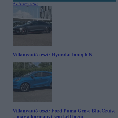
Az összes teszt
Villanyautó teszt: Hyundai Ioniq 6 N
Villanyautó teszt: Ford Puma Gen-e BlueCruise
– már a kormányt sem kell fogni