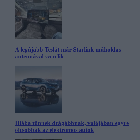
A legújabb Teslát már Starlink műholdas
antennával szerelik
Hiába tűnnek drágábbnak, valójában egyre
olcsóbbak az elektromos autók