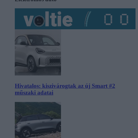
Hivatalos: kiszivárogtak az új Smart #2
műszaki adatai