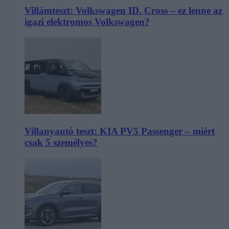
Villámteszt: Volkswagen ID. Cross – ez lenne az
igazi elektromos Volkswagen?
Villanyautó teszt: KIA PV5 Passenger – miért
csak 5 személyes?