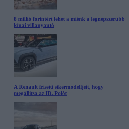
8 millió forintért lehet a miénk a legnépszerűbb
kínai villanyautó
A Renault frissíti sikermodelljeit, hogy
megállítsa az ID. Polót