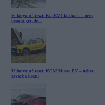
Villanyautó teszt: Kia EV4 fastback – nem
instant get, de…
Villanyautó teszt: KGM Musso EV – nehéz
zavarba hozni