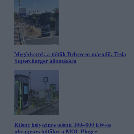
Megérkeztek a töltők Debrecen második Tesla
Supercharger állomására
Kilenc helyszínre telepít 300–600 kW-os
ultragyors töltőket a MOL Plugee