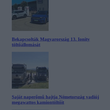
Bekapcsolták Magyarország 13. Ionity
töltőállomását
Saját naperőmű hajtja Németország vadiúj
megawattos kamiontöltőit