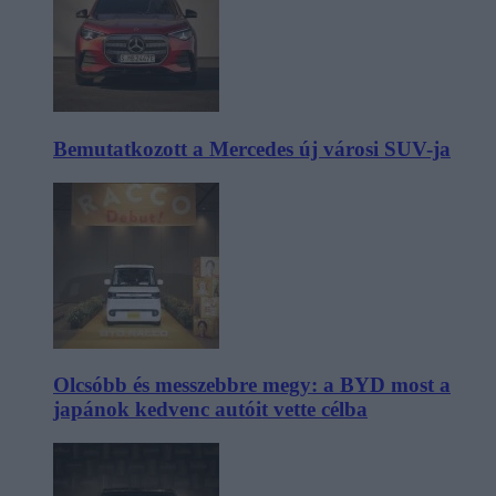
Bemutatkozott a Mercedes új városi SUV-ja
Olcsóbb és messzebbre megy: a BYD most a
japánok kedvenc autóit vette célba