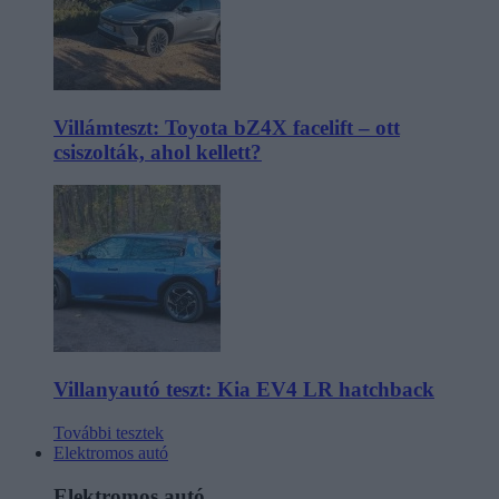
Villámteszt: Toyota bZ4X facelift – ott
csiszolták, ahol kellett?
Villanyautó teszt: Kia EV4 LR hatchback
További tesztek
Elektromos autó
Elektromos autó