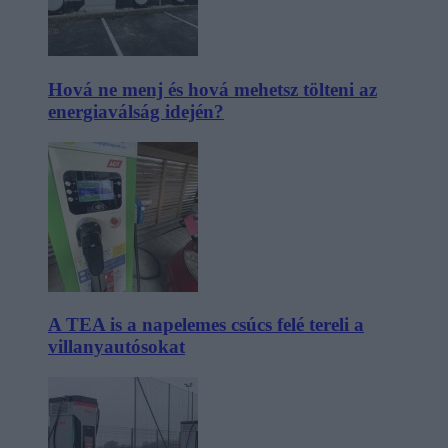
Hová ne menj és hová mehetsz tölteni az
energiaválság idején?
A TEA is a napelemes csúcs felé tereli a
villanyautósokat