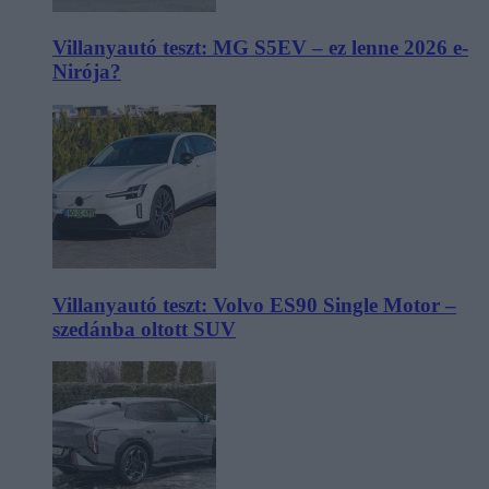
Villanyautó teszt: MG S5EV – ez lenne 2026 e-
Nirója?
Villanyautó teszt: Volvo ES90 Single Motor –
szedánba oltott SUV