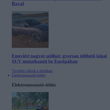
Raval
Ennyiért nagyot szólhat: gyorsan tölthető kínai
SUV mutatkozott be Európában
További cikkek a témában
Elektromosautó-töltés
Elektromosautó-töltés