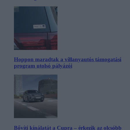
Hoppon maradtak a villanyautós támogatási
program utolsó pályázói
Bővíti kínálatát a Cupra – érkezik az olcsóbb