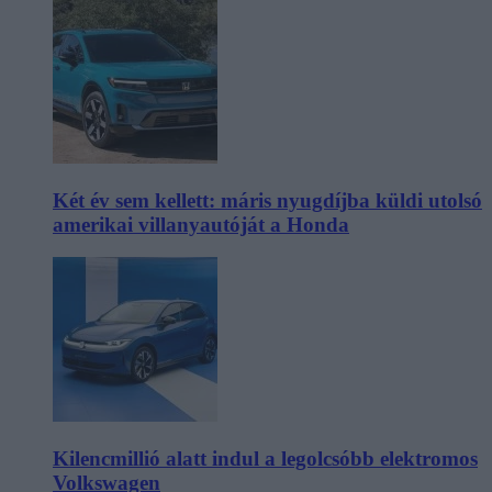
Két év sem kellett: máris nyugdíjba küldi utolsó
amerikai villanyautóját a Honda
Kilencmillió alatt indul a legolcsóbb elektromos
Volkswagen