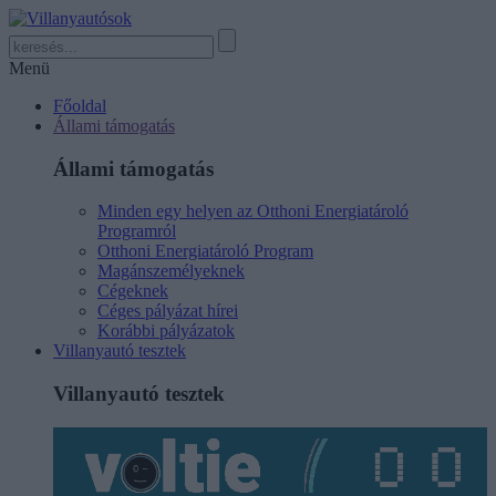
Menü
Főoldal
Állami támogatás
Állami támogatás
Minden egy helyen az Otthoni Energiatároló
Programról
Otthoni Energiatároló Program
Magánszemélyeknek
Cégeknek
Céges pályázat hírei
Korábbi pályázatok
Villanyautó tesztek
Villanyautó tesztek