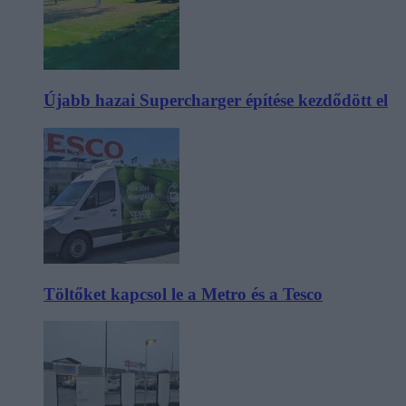
Újabb hazai Supercharger építése kezdődött el
Töltőket kapcsol le a Metro és a Tesco