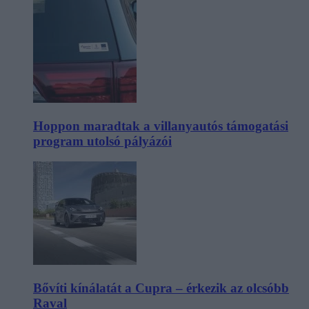
Hoppon maradtak a villanyautós támogatási
program utolsó pályázói
Bővíti kínálatát a Cupra – érkezik az olcsóbb
Raval