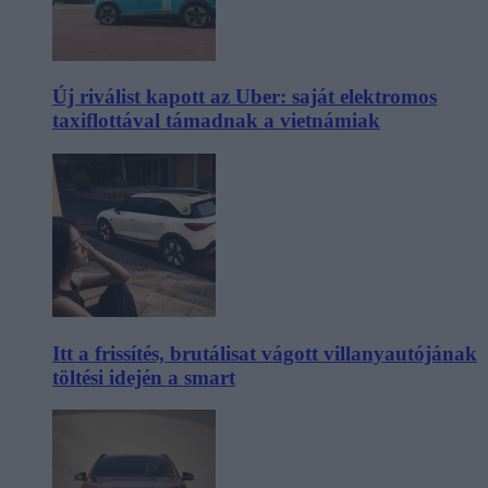
Új riválist kapott az Uber: saját elektromos
taxiflottával támadnak a vietnámiak
Itt a frissítés, brutálisat vágott villanyautójának
töltési idején a smart