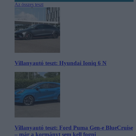
Az összes teszt
Villanyautó teszt: Hyundai Ioniq 6 N
Villanyautó teszt: Ford Puma Gen-e BlueCruise
– már a kormányt sem kell fogni