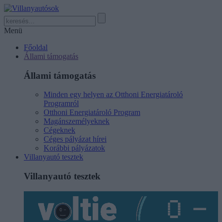
Menü
Főoldal
Állami támogatás
Állami támogatás
Minden egy helyen az Otthoni Energiatároló
Programról
Otthoni Energiatároló Program
Magánszemélyeknek
Cégeknek
Céges pályázat hírei
Korábbi pályázatok
Villanyautó tesztek
Villanyautó tesztek