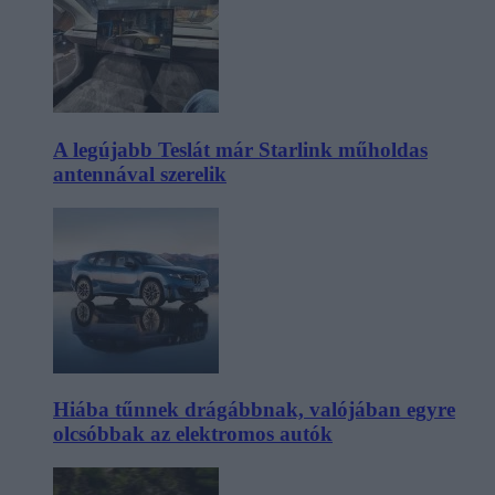
A legújabb Teslát már Starlink műholdas
antennával szerelik
Hiába tűnnek drágábbnak, valójában egyre
olcsóbbak az elektromos autók