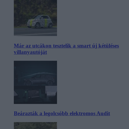
Már az utcákon tesztelik a smart új kétüléses
villanyautóját
Beárazták a legolcsóbb elektromos Audit