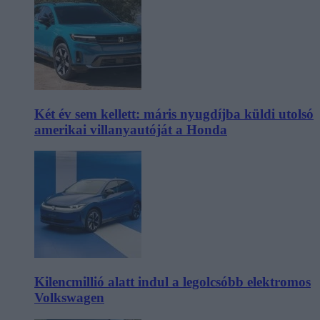
Két év sem kellett: máris nyugdíjba küldi utolsó
amerikai villanyautóját a Honda
Kilencmillió alatt indul a legolcsóbb elektromos
Volkswagen