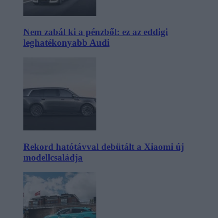
Nem zabál ki a pénzből: ez az eddigi
leghatékonyabb Audi
Rekord hatótávval debütált a Xiaomi új
modellcsaládja