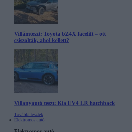
Villámteszt: Toyota bZ4X facelift – ott
csiszolták, ahol kellett?
Villanyautó teszt: Kia EV4 LR hatchback
További tesztek
Elektromos autó
Elektromos autó