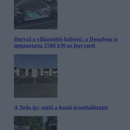
Durvul a villámtöltő-háború: a Dongfeng is
megmutatta 1500 kW-os fegyverét
A Tesla így segíti a hazai áramhálózatot