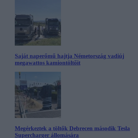
Saját naperőmű hajtja Németország vadiúj
megawattos kamiontöltőit
Megérkeztek a töltők Debrecen második Tesla
Supercharger állomására