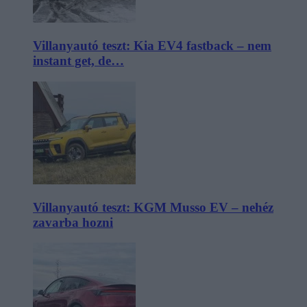
Villanyautó teszt: Kia EV4 fastback – nem
instant get, de…
Villanyautó teszt: KGM Musso EV – nehéz
zavarba hozni