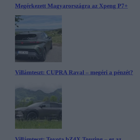
Megérkezett Magyarországra az Xpeng P7+
Villámteszt: CUPRA Raval – megéri a pénzét?
Villámteszt: Toyota bZ4X Touring – ez az,