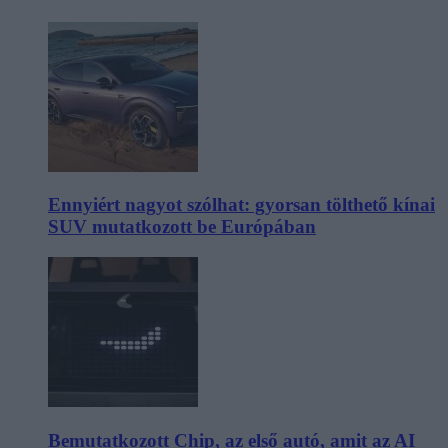
Ennyiért nagyot szólhat: gyorsan tölthető kínai
SUV mutatkozott be Európában
Bemutatkozott Chip, az első autó, amit az AI