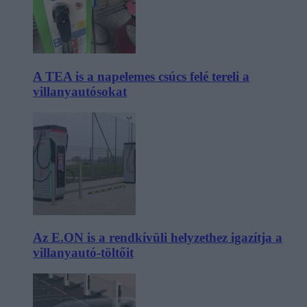
A TEA is a napelemes csúcs felé tereli a
villanyautósokat
Az E.ON is a rendkívüli helyzethez igazítja a
villanyautó-töltőit