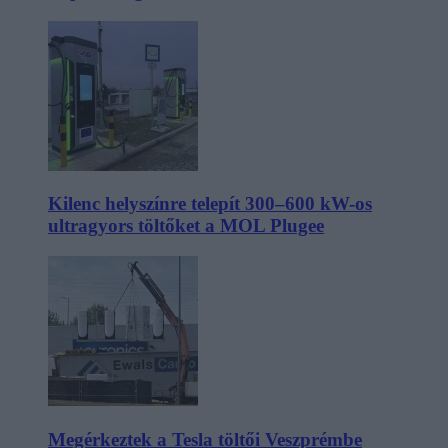
Kilenc helyszínre telepít 300–600 kW-os
ultragyors töltőket a MOL Plugee
Megérkeztek a Tesla töltői Veszprémbe