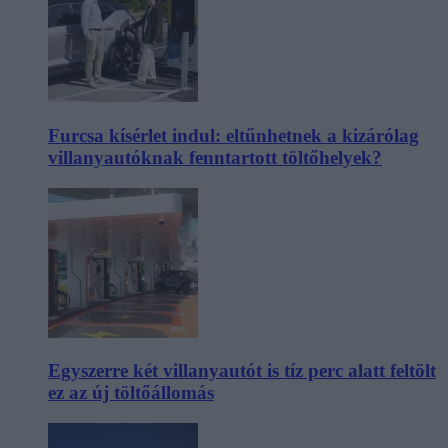
Furcsa kísérlet indul: eltűnhetnek a kizárólag
villanyautóknak fenntartott töltőhelyek?
Egyszerre két villanyautót is tíz perc alatt feltölt
ez az új töltőállomás