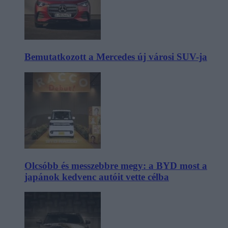
Bemutatkozott a Mercedes új városi SUV-ja
Olcsóbb és messzebbre megy: a BYD most a
japánok kedvenc autóit vette célba