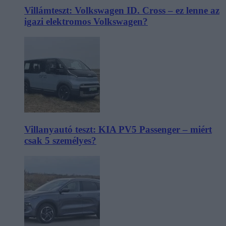
Villámteszt: Volkswagen ID. Cross – ez lenne az
igazi elektromos Volkswagen?
Villanyautó teszt: KIA PV5 Passenger – miért
csak 5 személyes?