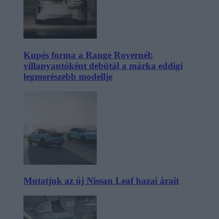
Kupés forma a Range Rovernél:
villanyautóként debütál a márka eddigi
legmerészebb modellje
Mutatjuk az új Nissan Leaf hazai árait