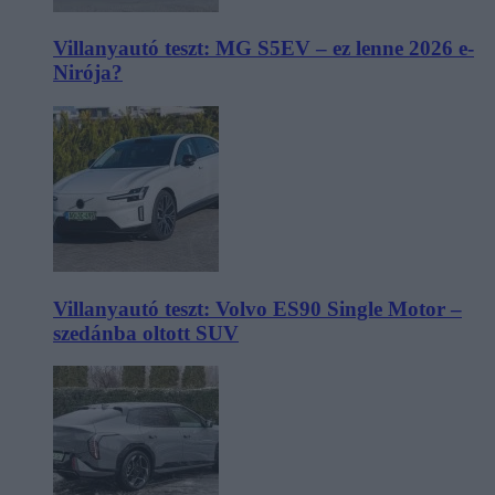
Villanyautó teszt: MG S5EV – ez lenne 2026 e-
Nirója?
Villanyautó teszt: Volvo ES90 Single Motor –
szedánba oltott SUV