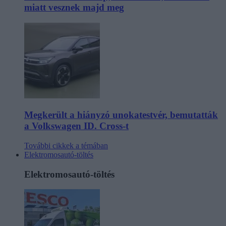
miatt vesznek majd meg
Megkerült a hiányzó unokatestvér, bemutatták
a Volkswagen ID. Cross-t
További cikkek a témában
Elektromosautó-töltés
Elektromosautó-töltés