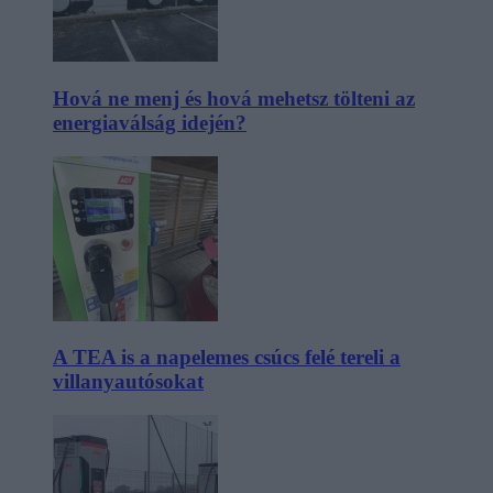
Hová ne menj és hová mehetsz tölteni az
energiaválság idején?
A TEA is a napelemes csúcs felé tereli a
villanyautósokat