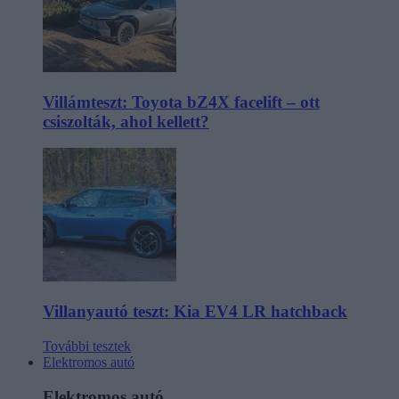
Villámteszt: Toyota bZ4X facelift – ott
csiszolták, ahol kellett?
Villanyautó teszt: Kia EV4 LR hatchback
További tesztek
Elektromos autó
Elektromos autó