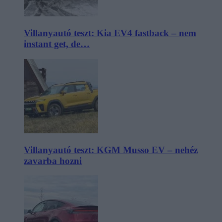
Villanyautó teszt: Kia EV4 fastback – nem
instant get, de…
Villanyautó teszt: KGM Musso EV – nehéz
zavarba hozni