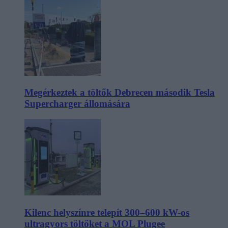
Megérkeztek a töltők Debrecen második Tesla
Supercharger állomására
Kilenc helyszínre telepít 300–600 kW-os
ultragyors töltőket a MOL Plugee