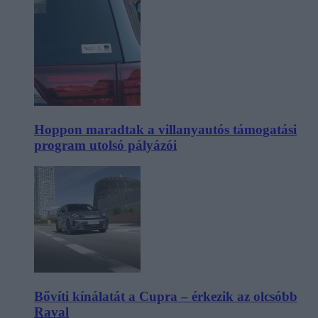
Hoppon maradtak a villanyautós támogatási
program utolsó pályázói
Bővíti kínálatát a Cupra – érkezik az olcsóbb
Raval