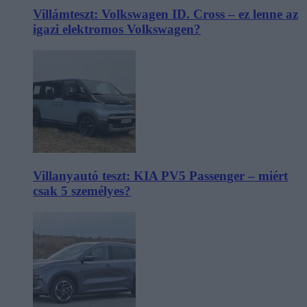
Villámteszt: Volkswagen ID. Cross – ez lenne az
igazi elektromos Volkswagen?
Villanyautó teszt: KIA PV5 Passenger – miért
csak 5 személyes?