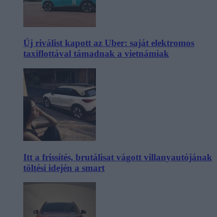
Új riválist kapott az Uber: saját elektromos
taxiflottával támadnak a vietnámiak
Itt a frissítés, brutálisat vágott villanyautójának
töltési idején a smart