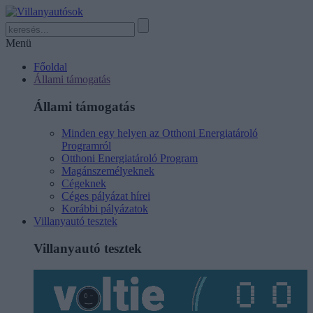
Menü
Főoldal
Állami támogatás
Állami támogatás
Minden egy helyen az Otthoni Energiatároló
Programról
Otthoni Energiatároló Program
Magánszemélyeknek
Cégeknek
Céges pályázat hírei
Korábbi pályázatok
Villanyautó tesztek
Villanyautó tesztek