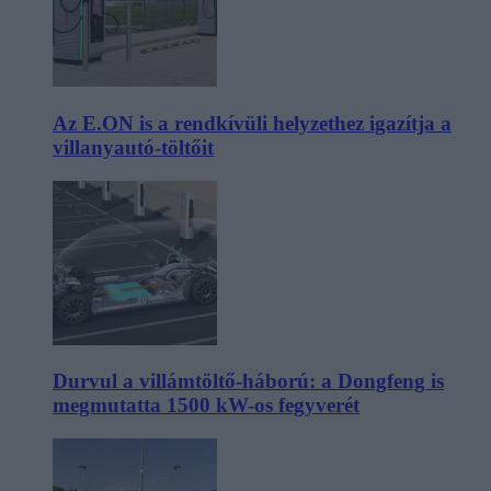
Az E.ON is a rendkívüli helyzethez igazítja a
villanyautó-töltőit
Durvul a villámtöltő-háború: a Dongfeng is
megmutatta 1500 kW-os fegyverét