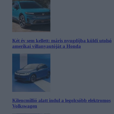
Két év sem kellett: máris nyugdíjba küldi utolsó
amerikai villanyautóját a Honda
Kilencmillió alatt indul a legolcsóbb elektromos
Volkswagen