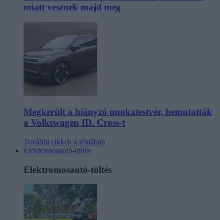
miatt vesznek majd meg
Megkerült a hiányzó unokatestvér, bemutatták
a Volkswagen ID. Cross-t
További cikkek a témában
Elektromosautó-töltés
Elektromosautó-töltés