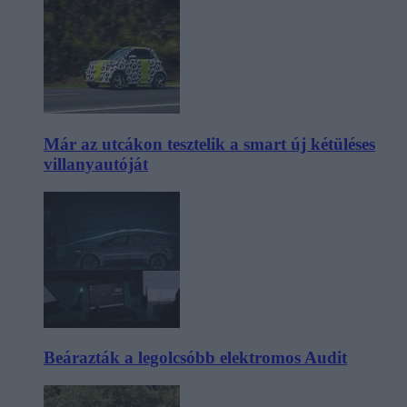
Már az utcákon tesztelik a smart új kétüléses
villanyautóját
Beárazták a legolcsóbb elektromos Audit