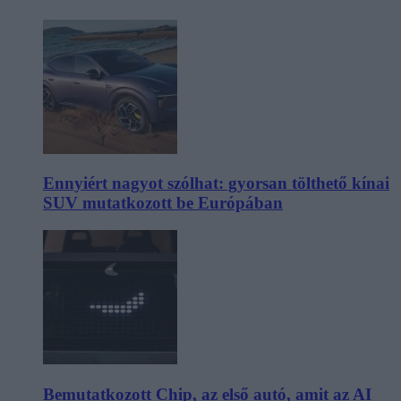
Ennyiért nagyot szólhat: gyorsan tölthető kínai
SUV mutatkozott be Európában
Bemutatkozott Chip, az első autó, amit az AI