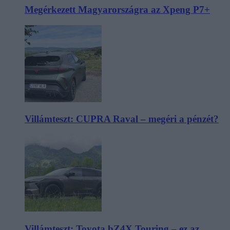
Megérkezett Magyarországra az Xpeng P7+
Villámteszt: CUPRA Raval – megéri a pénzét?
Villámteszt: Toyota bZ4X Touring – ez az,