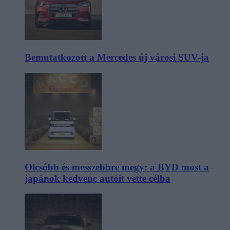
Bemutatkozott a Mercedes új városi SUV-ja
Olcsóbb és messzebbre megy: a BYD most a
japánok kedvenc autóit vette célba