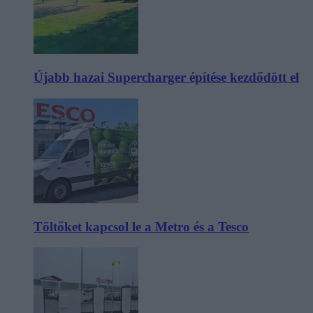
Újabb hazai Supercharger építése kezdődött el
Töltőket kapcsol le a Metro és a Tesco