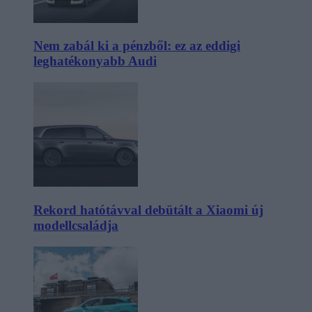
Nem zabál ki a pénzből: ez az eddigi
leghatékonyabb Audi
Rekord hatótávval debütált a Xiaomi új
modellcsaládja