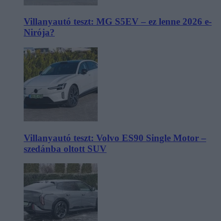
Villanyautó teszt: MG S5EV – ez lenne 2026 e-
Nirója?
Villanyautó teszt: Volvo ES90 Single Motor –
szedánba oltott SUV