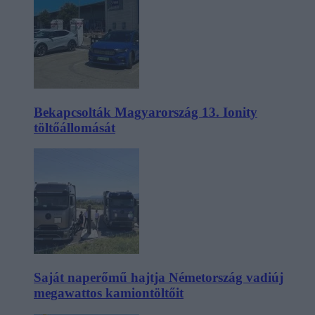
Bekapcsolták Magyarország 13. Ionity
töltőállomását
Saját naperőmű hajtja Németország vadiúj
megawattos kamiontöltőit