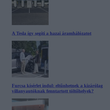
A Tesla így segíti a hazai áramhálózatot
Furcsa kísérlet indul: eltűnhetnek a kizárólag
villanyautóknak fenntartott töltőhelyek?