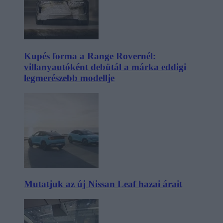
Kupés forma a Range Rovernél:
villanyautóként debütál a márka eddigi
legmerészebb modellje
Mutatjuk az új Nissan Leaf hazai árait