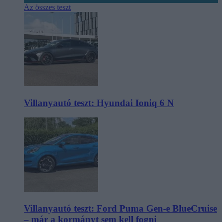
Az összes teszt
Villanyautó teszt: Hyundai Ioniq 6 N
Villanyautó teszt: Ford Puma Gen-e BlueCruise
– már a kormányt sem kell fogni