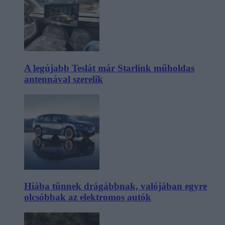
A legújabb Teslát már Starlink műholdas
antennával szerelik
Hiába tűnnek drágábbnak, valójában egyre
olcsóbbak az elektromos autók