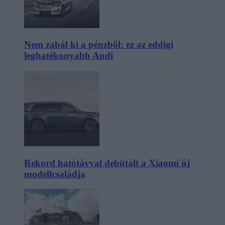
Nem zabál ki a pénzből: ez az eddigi
leghatékonyabb Audi
Rekord hatótávval debütált a Xiaomi új
modellcsaládja