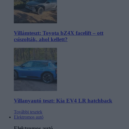
Villámteszt: Toyota bZ4X facelift – ott
csiszolták, ahol kellett?
Villanyautó teszt: Kia EV4 LR hatchback
További tesztek
Elektromos autó
Elektromos autó