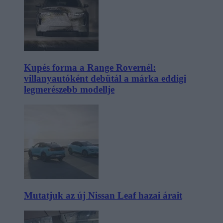
Kupés forma a Range Rovernél:
villanyautóként debütál a márka eddigi
legmerészebb modellje
Mutatjuk az új Nissan Leaf hazai árait