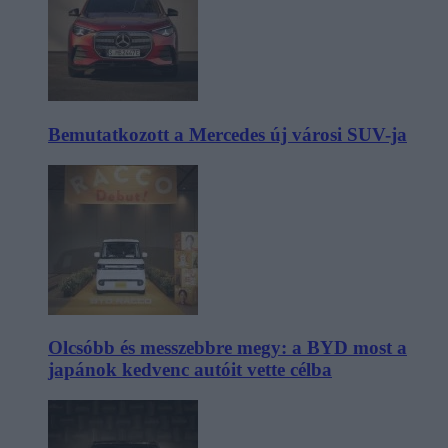
Bemutatkozott a Mercedes új városi SUV-ja
Olcsóbb és messzebbre megy: a BYD most a
japánok kedvenc autóit vette célba