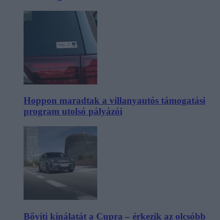
Hoppon maradtak a villanyautós támogatási
program utolsó pályázói
Bővíti kínálatát a Cupra – érkezik az olcsóbb