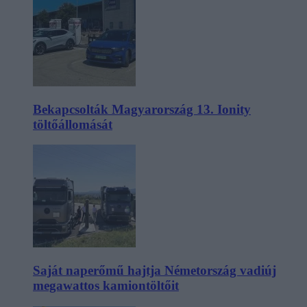
Bekapcsolták Magyarország 13. Ionity
töltőállomását
Saját naperőmű hajtja Németország vadiúj
megawattos kamiontöltőit