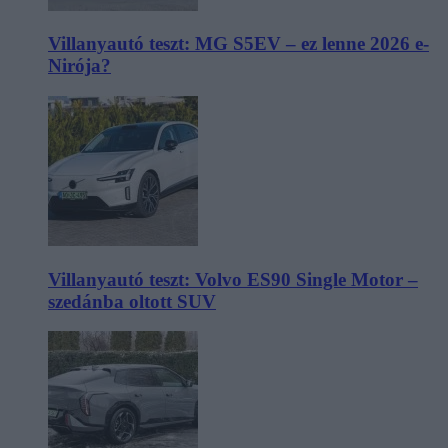
Villanyautó teszt: MG S5EV – ez lenne 2026 e-
Nirója?
Villanyautó teszt: Volvo ES90 Single Motor –
szedánba oltott SUV