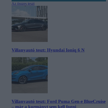
Az összes teszt
Villanyautó teszt: Hyundai Ioniq 6 N
Villanyautó teszt: Ford Puma Gen-e BlueCruise
– már a kormányt sem kell fogni