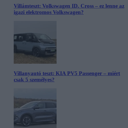
Villámteszt: Volkswagen ID. Cross – ez lenne az
igazi elektromos Volkswagen?
Villanyautó teszt: KIA PV5 Passenger – miért
csak 5 személyes?