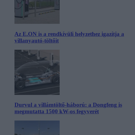
Az E.ON is a rendkívüli helyzethez igazítja a
villanyautó-töltőit
Durvul a villámtöltő-háború: a Dongfeng is
megmutatta 1500 kW-os fegyverét