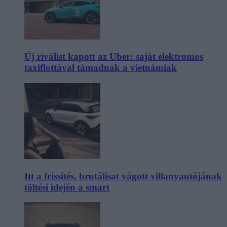
Új riválist kapott az Uber: saját elektromos
taxiflottával támadnak a vietnámiak
Itt a frissítés, brutálisat vágott villanyautójának
töltési idején a smart