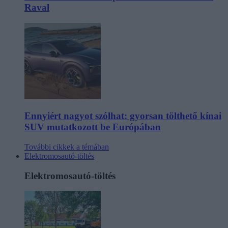
Raval
Ennyiért nagyot szólhat: gyorsan tölthető kínai
SUV mutatkozott be Európában
További cikkek a témában
Elektromosautó-töltés
Elektromosautó-töltés