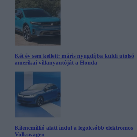
Két év sem kellett: máris nyugdíjba küldi utolsó
amerikai villanyautóját a Honda
Kilencmillió alatt indul a legolcsóbb elektromos
Volkswagen