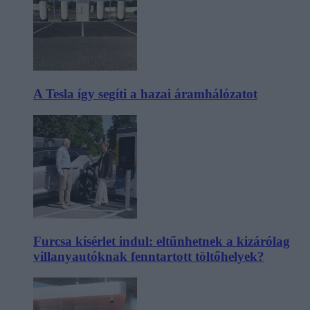
A Tesla így segíti a hazai áramhálózatot
Furcsa kísérlet indul: eltűnhetnek a kizárólag
villanyautóknak fenntartott töltőhelyek?