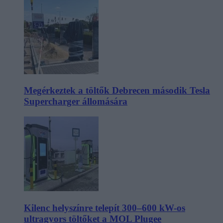
Megérkeztek a töltők Debrecen második Tesla
Supercharger állomására
Kilenc helyszínre telepít 300–600 kW-os
ultragyors töltőket a MOL Plugee