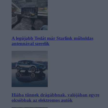
A legújabb Teslát már Starlink műholdas
antennával szerelik
Hiába tűnnek drágábbnak, valójában egyre
olcsóbbak az elektromos autók