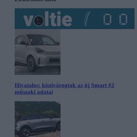
Hivatalos: kiszivárogtak az új Smart #2
műszaki adatai