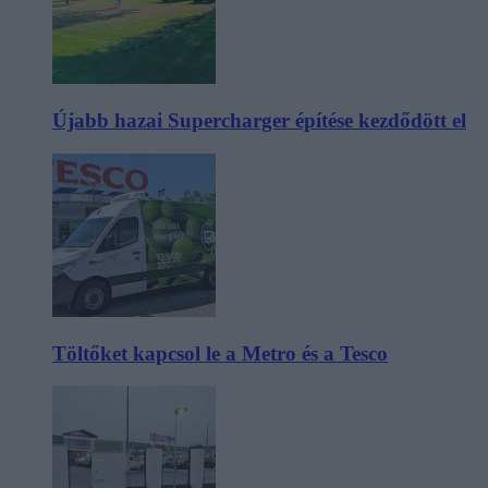
Újabb hazai Supercharger építése kezdődött el
Töltőket kapcsol le a Metro és a Tesco