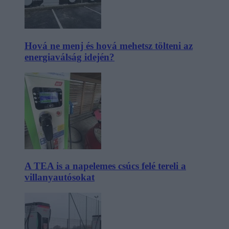
Hová ne menj és hová mehetsz tölteni az
energiaválság idején?
A TEA is a napelemes csúcs felé tereli a
villanyautósokat