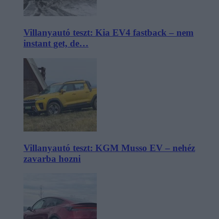
Villanyautó teszt: Kia EV4 fastback – nem
instant get, de…
Villanyautó teszt: KGM Musso EV – nehéz
zavarba hozni