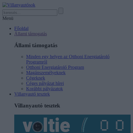
Menü
Főoldal
Állami támogatás
Állami támogatás
Minden egy helyen az Otthoni Energiatároló
Programról
Otthoni Energiatároló Program
Magánszemélyeknek
Cégeknek
Céges pályázat hírei
Korábbi pályázatok
Villanyautó tesztek
Villanyautó tesztek