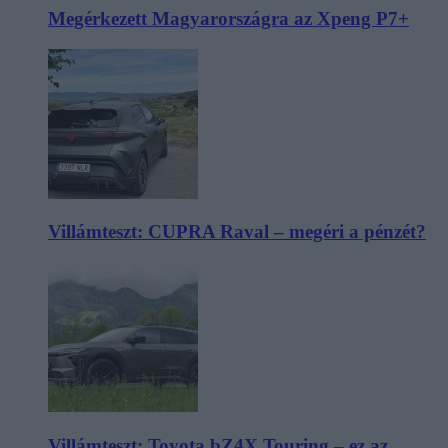
Megérkezett Magyarországra az Xpeng P7+
Villámteszt: CUPRA Raval – megéri a pénzét?
Villámteszt: Toyota bZ4X Touring – ez az,