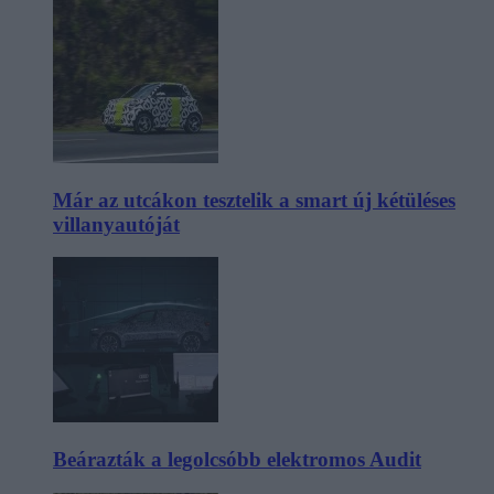
Már az utcákon tesztelik a smart új kétüléses
villanyautóját
Beárazták a legolcsóbb elektromos Audit