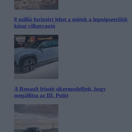
8 millió forintért lehet a miénk a legnépszerűbb
kínai villanyautó
A Renault frissíti sikermodelljeit, hogy
megállítsa az ID. Polót