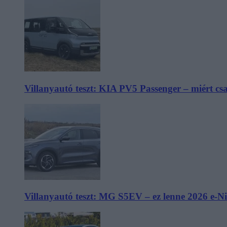
Villanyautó teszt: KIA PV5 Passenger – miért cs
Villanyautó teszt: MG S5EV – ez lenne 2026 e-N