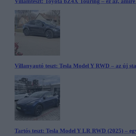
Villámteszt: Toyota bZ4X Touring – ez az, amir
Villanyautó teszt: Tesla Model Y RWD – az új s
Tartós teszt: Tesla Model Y LR RWD (2025) – egy 