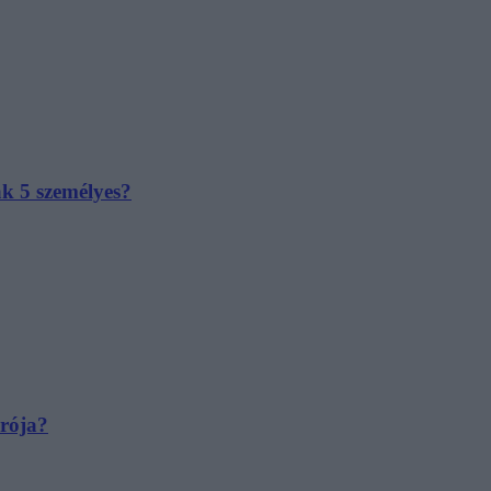
ak 5 személyes?
irója?