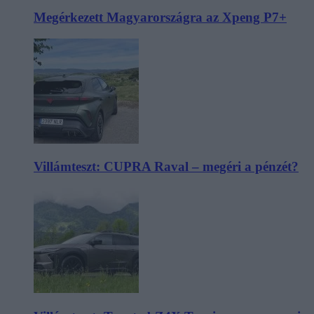
Megérkezett Magyarországra az Xpeng P7+
Villámteszt: CUPRA Raval – megéri a pénzét?