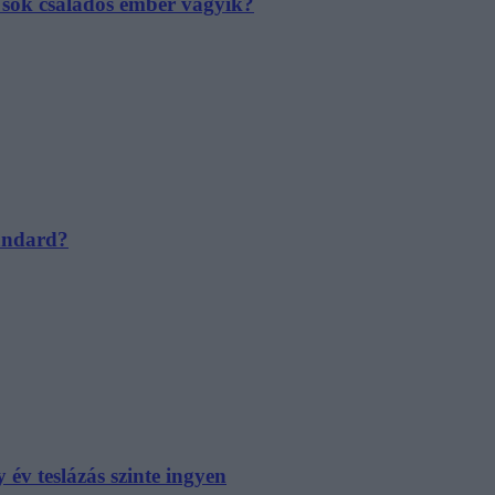
e sok családos ember vágyik?
tandard?
év teslázás szinte ingyen