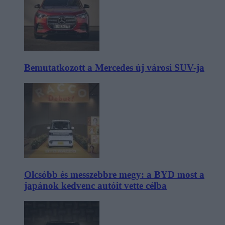
Bemutatkozott a Mercedes új városi SUV-ja
Olcsóbb és messzebbre megy: a BYD most a
japánok kedvenc autóit vette célba