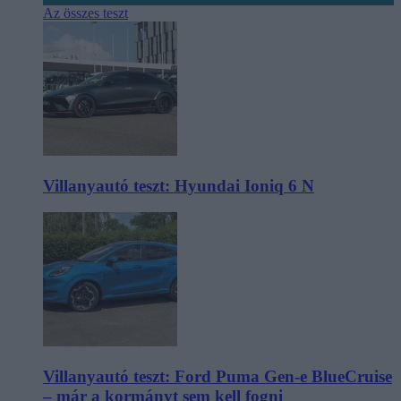
Az összes teszt
Villanyautó teszt: Hyundai Ioniq 6 N
Villanyautó teszt: Ford Puma Gen-e BlueCruise
– már a kormányt sem kell fogni