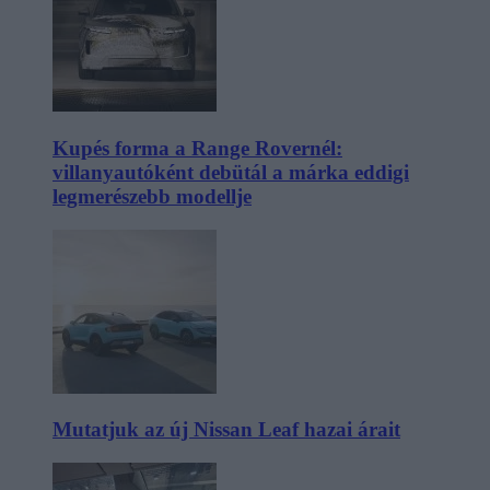
Kupés forma a Range Rovernél:
villanyautóként debütál a márka eddigi
legmerészebb modellje
Mutatjuk az új Nissan Leaf hazai árait