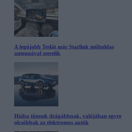
A legújabb Teslát már Starlink műholdas
antennával szerelik
Hiába tűnnek drágábbnak, valójában egyre
olcsóbbak az elektromos autók