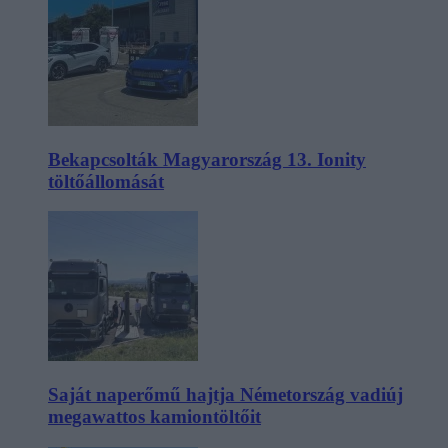
Bekapcsolták Magyarország 13. Ionity
töltőállomását
Saját naperőmű hajtja Németország vadiúj
megawattos kamiontöltőit