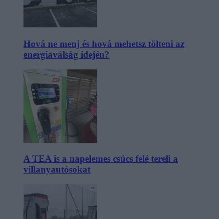
Hová ne menj és hová mehetsz tölteni az
energiaválság idején?
A TEA is a napelemes csúcs felé tereli a
villanyautósokat