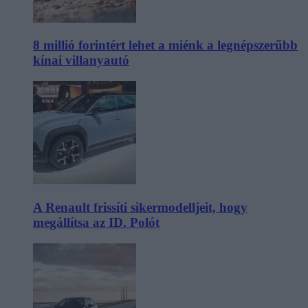
8 millió forintért lehet a miénk a legnépszerűbb
kínai villanyautó
A Renault frissíti sikermodelljeit, hogy
megállítsa az ID. Polót