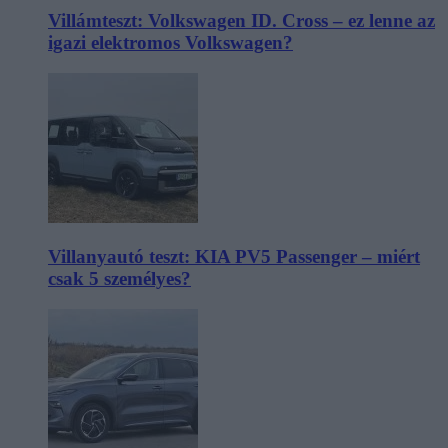
Villámteszt: Volkswagen ID. Cross – ez lenne az
igazi elektromos Volkswagen?
Villanyautó teszt: KIA PV5 Passenger – miért
csak 5 személyes?