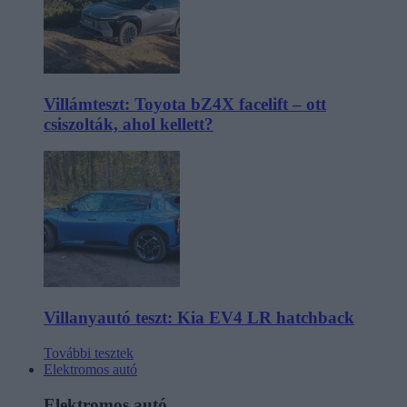
Villámteszt: Toyota bZ4X facelift – ott
csiszolták, ahol kellett?
Villanyautó teszt: Kia EV4 LR hatchback
További tesztek
Elektromos autó
Elektromos autó