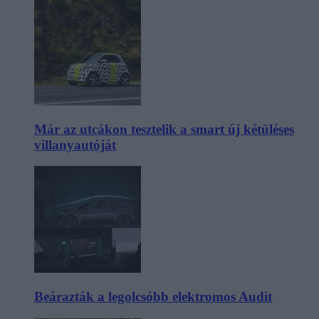
Már az utcákon tesztelik a smart új kétüléses
villanyautóját
Beárazták a legolcsóbb elektromos Audit