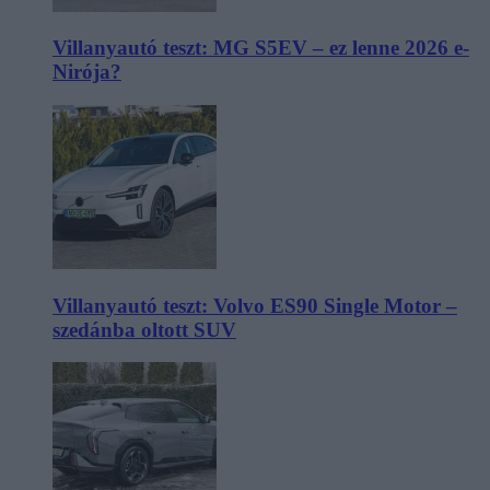
Villanyautó teszt: MG S5EV – ez lenne 2026 e-
Nirója?
Villanyautó teszt: Volvo ES90 Single Motor –
szedánba oltott SUV