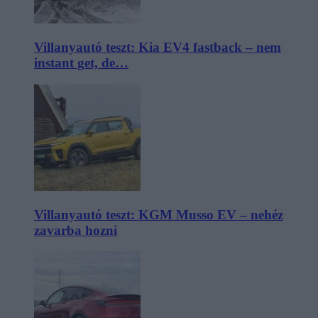
Villanyautó teszt: Kia EV4 fastback – nem
instant get, de…
Villanyautó teszt: KGM Musso EV – nehéz
zavarba hozni