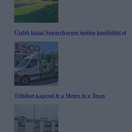
Újabb hazai Supercharger építése kezdődött el
Töltőket kapcsol le a Metro és a Tesco