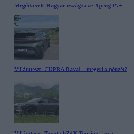
Megérkezett Magyarországra az Xpeng P7+
Villámteszt: CUPRA Raval – megéri a pénzét?
Villámteszt: Toyota bZ4X Touring – ez az,