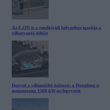
Az E.ON is a rendkívüli helyzethez igazítja a
villanyautó-töltőit
Durvul a villámtöltő-háború: a Dongfeng is
megmutatta 1500 kW-os fegyverét