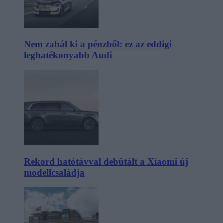
Nem zabál ki a pénzből: ez az eddigi
leghatékonyabb Audi
Rekord hatótávval debütált a Xiaomi új
modellcsaládja