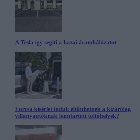
A Tesla így segíti a hazai áramhálózatot
Furcsa kísérlet indul: eltűnhetnek a kizárólag
villanyautóknak fenntartott töltőhelyek?