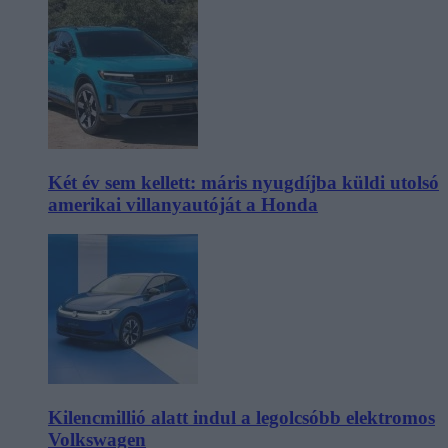
Két év sem kellett: máris nyugdíjba küldi utolsó
amerikai villanyautóját a Honda
Kilencmillió alatt indul a legolcsóbb elektromos
Volkswagen