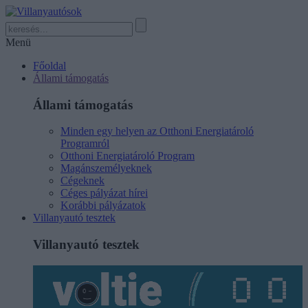
Menü
Főoldal
Állami támogatás
Állami támogatás
Minden egy helyen az Otthoni Energiatároló
Programról
Otthoni Energiatároló Program
Magánszemélyeknek
Cégeknek
Céges pályázat hírei
Korábbi pályázatok
Villanyautó tesztek
Villanyautó tesztek