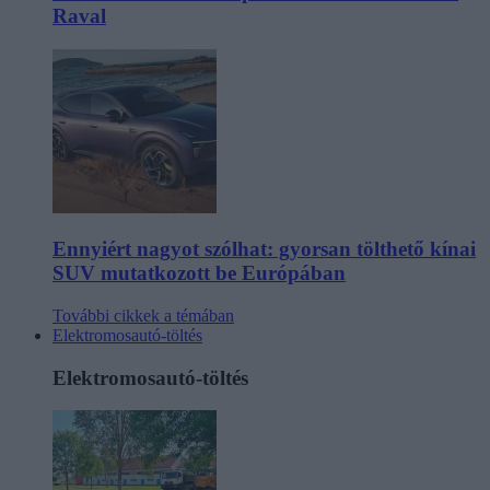
Raval
Ennyiért nagyot szólhat: gyorsan tölthető kínai
SUV mutatkozott be Európában
További cikkek a témában
Elektromosautó-töltés
Elektromosautó-töltés