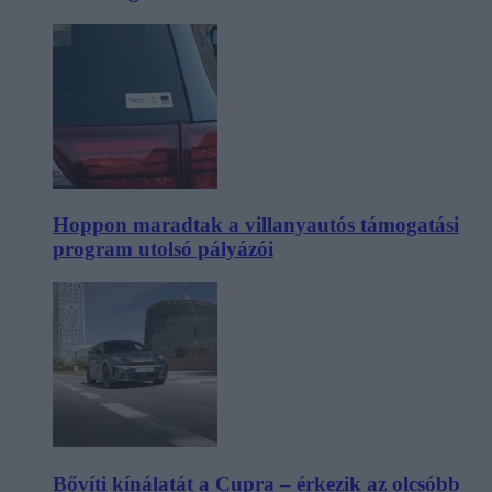
Hoppon maradtak a villanyautós támogatási
program utolsó pályázói
Bővíti kínálatát a Cupra – érkezik az olcsóbb