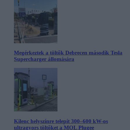
Megérkeztek a töltők Debrecen második Tesla
Supercharger állomására
Kilenc helyszínre telepít 300–600 kW-os
ultragyors töltőket a MOL Plugee