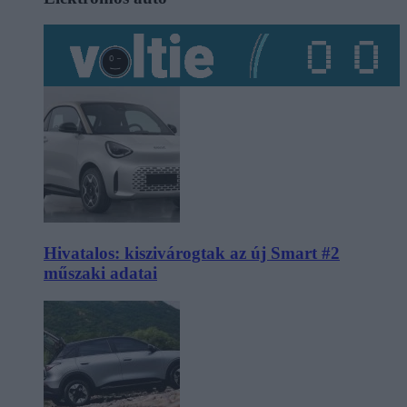
Hivatalos: kiszivárogtak az új Smart #2
műszaki adatai