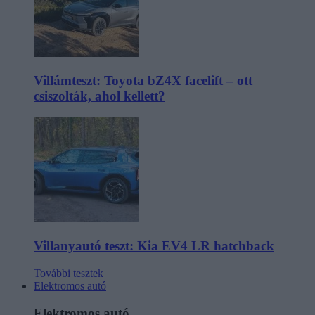
Villámteszt: Toyota bZ4X facelift – ott
csiszolták, ahol kellett?
Villanyautó teszt: Kia EV4 LR hatchback
További tesztek
Elektromos autó
Elektromos autó