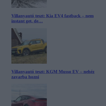
Villanyautó teszt: Kia EV4 fastback – nem
instant get, de…
Villanyautó teszt: KGM Musso EV – nehéz
zavarba hozni