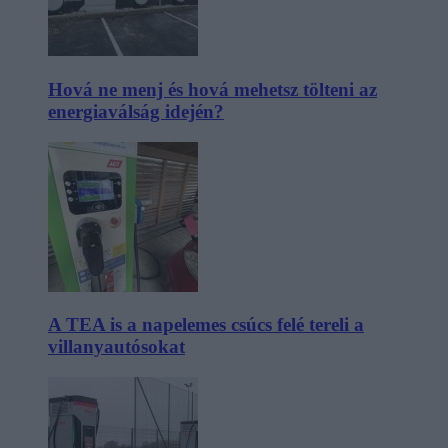
Hová ne menj és hová mehetsz tölteni az
energiaválság idején?
A TEA is a napelemes csúcs felé tereli a
villanyautósokat