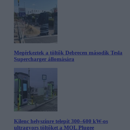
Megérkeztek a töltők Debrecen második Tesla
Supercharger állomására
Kilenc helyszínre telepít 300–600 kW-os
ultragyors töltőket a MOL Plugee