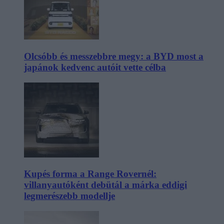
Olcsóbb és messzebbre megy: a BYD most a
japánok kedvenc autóit vette célba
Kupés forma a Range Rovernél:
villanyautóként debütál a márka eddigi
legmerészebb modellje