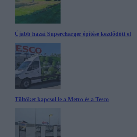
Újabb hazai Supercharger építése kezdődött el
Töltőket kapcsol le a Metro és a Tesco