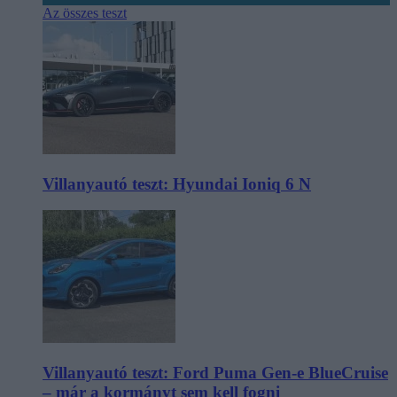
Az összes teszt
Villanyautó teszt: Hyundai Ioniq 6 N
Villanyautó teszt: Ford Puma Gen-e BlueCruise
– már a kormányt sem kell fogni