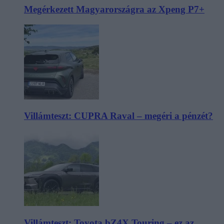
Megérkezett Magyarországra az Xpeng P7+
Villámteszt: CUPRA Raval – megéri a pénzét?
Villámteszt: Toyota bZ4X Touring – ez az,