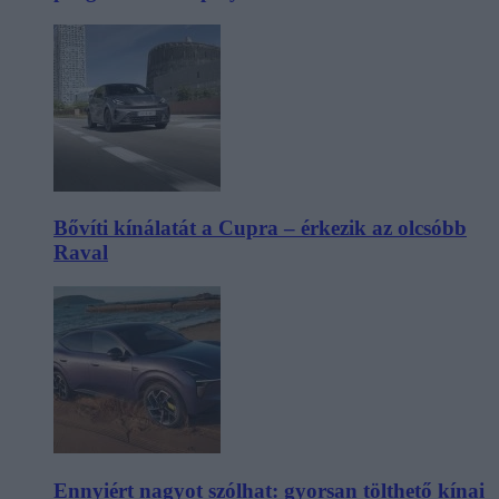
Bővíti kínálatát a Cupra – érkezik az olcsóbb
Raval
Ennyiért nagyot szólhat: gyorsan tölthető kínai