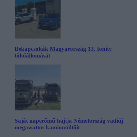
Bekapcsolták Magyarország 13. Ionity
töltőállomását
Saját naperőmű hajtja Németország vadiúj
megawattos kamiontöltőit