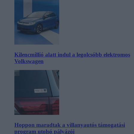
Kilencmillió alatt indul a legolcsóbb elektromos
Volkswagen
Hoppon maradtak a villanyautós támogatási
program utolsó pályázói