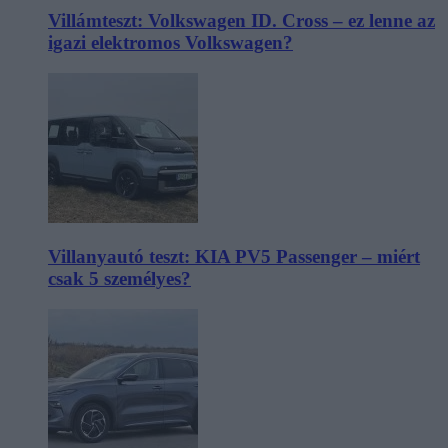
Villámteszt: Volkswagen ID. Cross – ez lenne az
igazi elektromos Volkswagen?
Villanyautó teszt: KIA PV5 Passenger – miért
csak 5 személyes?