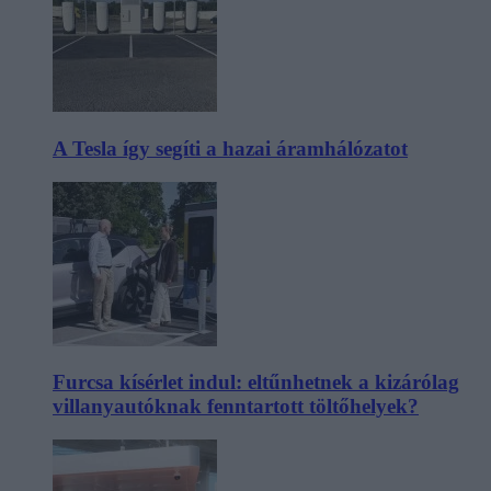
A Tesla így segíti a hazai áramhálózatot
Furcsa kísérlet indul: eltűnhetnek a kizárólag
villanyautóknak fenntartott töltőhelyek?