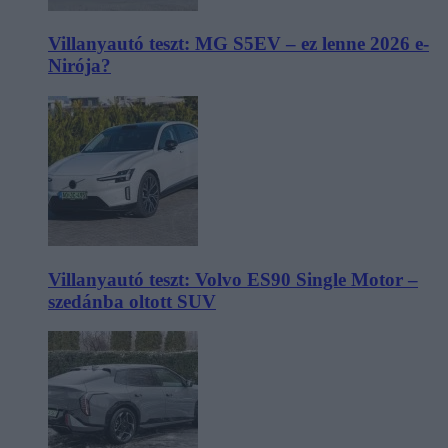
Villanyautó teszt: MG S5EV – ez lenne 2026 e-
Nirója?
Villanyautó teszt: Volvo ES90 Single Motor –
szedánba oltott SUV