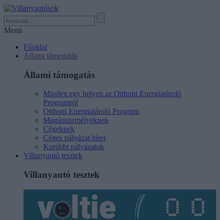
Menü
Főoldal
Állami támogatás
Állami támogatás
Minden egy helyen az Otthoni Energiatároló
Programról
Otthoni Energiatároló Program
Magánszemélyeknek
Cégeknek
Céges pályázat hírei
Korábbi pályázatok
Villanyautó tesztek
Villanyautó tesztek