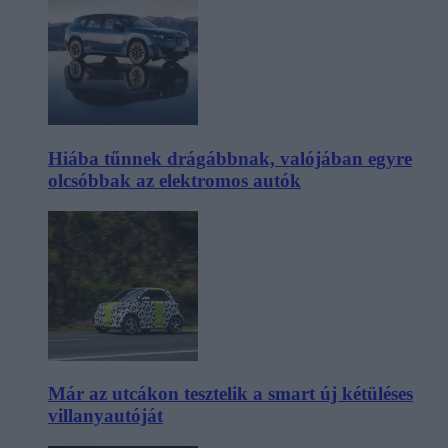
Hiába tűnnek drágábbnak, valójában egyre
olcsóbbak az elektromos autók
Már az utcákon tesztelik a smart új kétüléses
villanyautóját