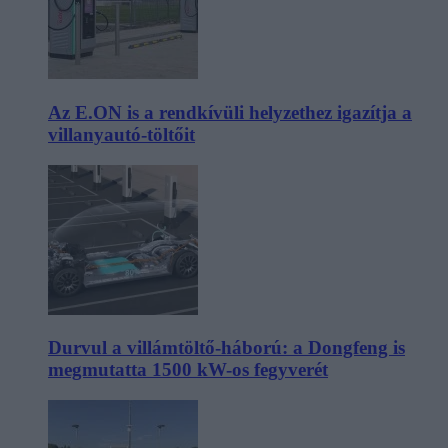
Az E.ON is a rendkívüli helyzethez igazítja a
villanyautó-töltőit
Durvul a villámtöltő-háború: a Dongfeng is
megmutatta 1500 kW-os fegyverét