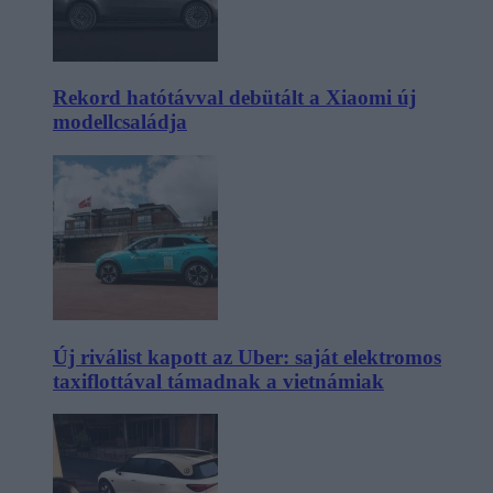
Rekord hatótávval debütált a Xiaomi új
modellcsaládja
Új riválist kapott az Uber: saját elektromos
taxiflottával támadnak a vietnámiak