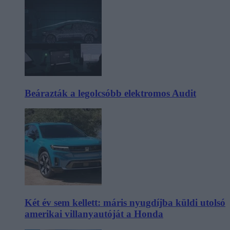
Beárazták a legolcsóbb elektromos Audit
Két év sem kellett: máris nyugdíjba küldi utolsó
amerikai villanyautóját a Honda