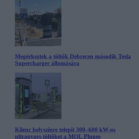
Megérkeztek a töltők Debrecen második Tesla
Supercharger állomására
Kilenc helyszínre telepít 300–600 kW-os
ultragyors töltőket a MOL Plugee