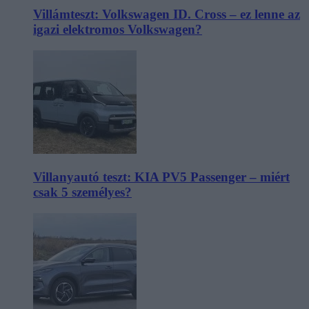
Villámteszt: Volkswagen ID. Cross – ez lenne az
igazi elektromos Volkswagen?
Villanyautó teszt: KIA PV5 Passenger – miért
csak 5 személyes?