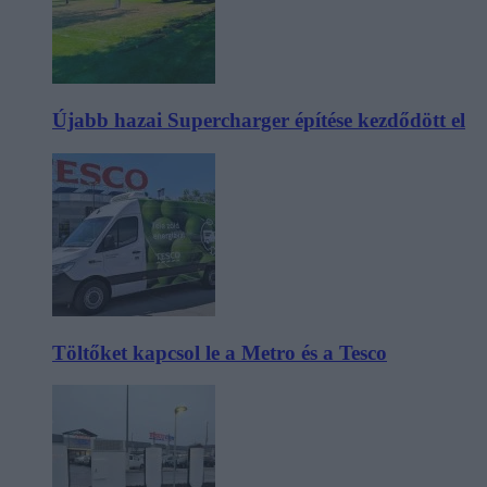
Újabb hazai Supercharger építése kezdődött el
Töltőket kapcsol le a Metro és a Tesco