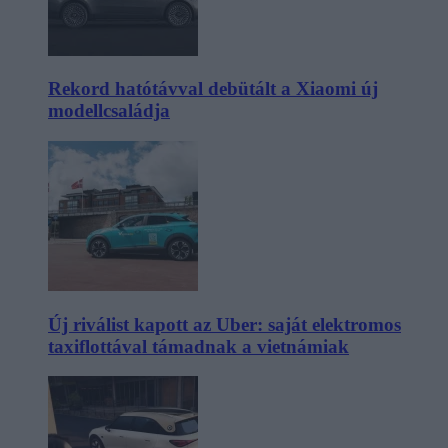
Rekord hatótávval debütált a Xiaomi új
modellcsaládja
Új riválist kapott az Uber: saját elektromos
taxiflottával támadnak a vietnámiak