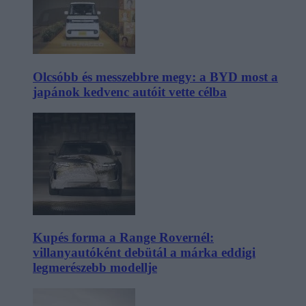
Olcsóbb és messzebbre megy: a BYD most a
japánok kedvenc autóit vette célba
Kupés forma a Range Rovernél:
villanyautóként debütál a márka eddigi
legmerészebb modellje