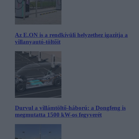
Az E.ON is a rendkívüli helyzethez igazítja a
villanyautó-töltőit
Durvul a villámtöltő-háború: a Dongfeng is
megmutatta 1500 kW-os fegyverét