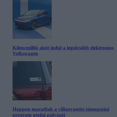
Kilencmillió alatt indul a legolcsóbb elektromos
Volkswagen
Hoppon maradtak a villanyautós támogatási
program utolsó pályázói