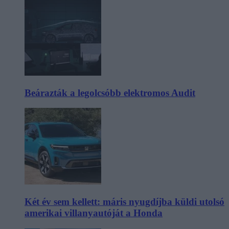
Beárazták a legolcsóbb elektromos Audit
Két év sem kellett: máris nyugdíjba küldi utolsó
amerikai villanyautóját a Honda