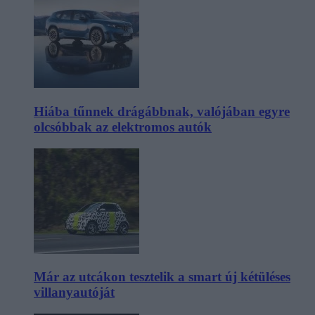
Hiába tűnnek drágábbnak, valójában egyre
olcsóbbak az elektromos autók
Már az utcákon tesztelik a smart új kétüléses
villanyautóját