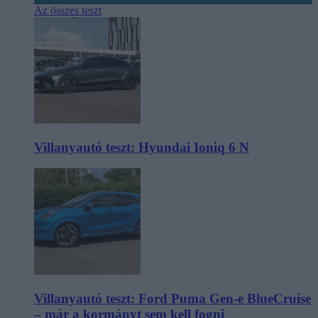
Az összes teszt
Villanyautó teszt: Hyundai Ioniq 6 N
Villanyautó teszt: Ford Puma Gen-e BlueCruise
– már a kormányt sem kell fogni