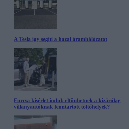
A Tesla így segíti a hazai áramhálózatot
Furcsa kísérlet indul: eltűnhetnek a kizárólag
villanyautóknak fenntartott töltőhelyek?