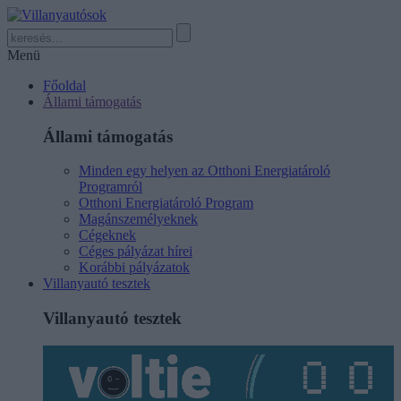
Menü
Főoldal
Állami támogatás
Állami támogatás
Minden egy helyen az Otthoni Energiatároló
Programról
Otthoni Energiatároló Program
Magánszemélyeknek
Cégeknek
Céges pályázat hírei
Korábbi pályázatok
Villanyautó tesztek
Villanyautó tesztek