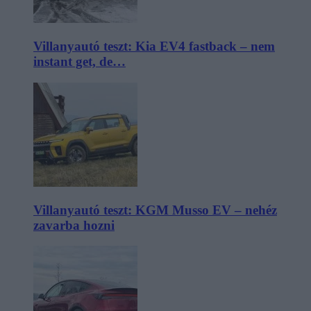
Villanyautó teszt: Kia EV4 fastback – nem
instant get, de…
Villanyautó teszt: KGM Musso EV – nehéz
zavarba hozni