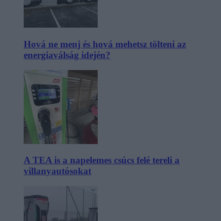
Hová ne menj és hová mehetsz tölteni az
energiaválság idején?
A TEA is a napelemes csúcs felé tereli a
villanyautósokat