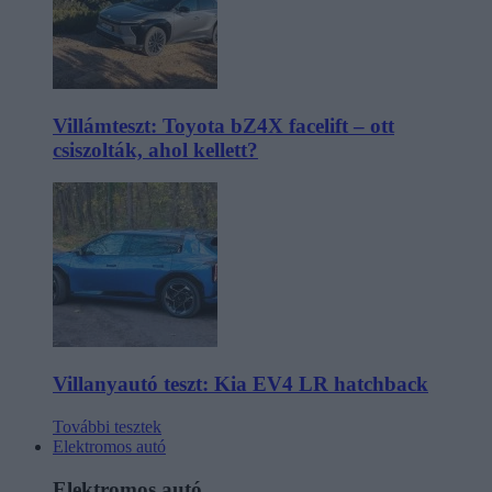
Villámteszt: Toyota bZ4X facelift – ott
csiszolták, ahol kellett?
Villanyautó teszt: Kia EV4 LR hatchback
További tesztek
Elektromos autó
Elektromos autó