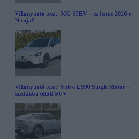
Villanyautó teszt: MG S5EV – ez lenne 2026 e-
Nirója?
Villanyautó teszt: Volvo ES90 Single Motor –
szedánba oltott SUV