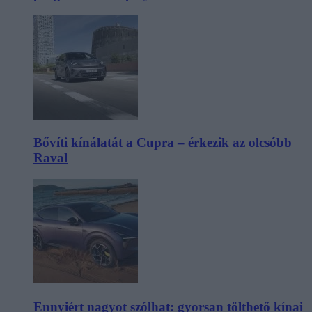
Bővíti kínálatát a Cupra – érkezik az olcsóbb
Raval
Ennyiért nagyot szólhat: gyorsan tölthető kínai