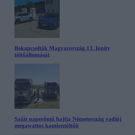
Bekapcsolták Magyarország 13. Ionity
töltőállomását
Saját naperőmű hajtja Németország vadiúj
megawattos kamiontöltőit