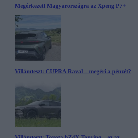
Megérkezett Magyarországra az Xpeng P7+
Villámteszt: CUPRA Raval – megéri a pénzét?
Villámteszt: Toyota bZ4X Touring – ez az,