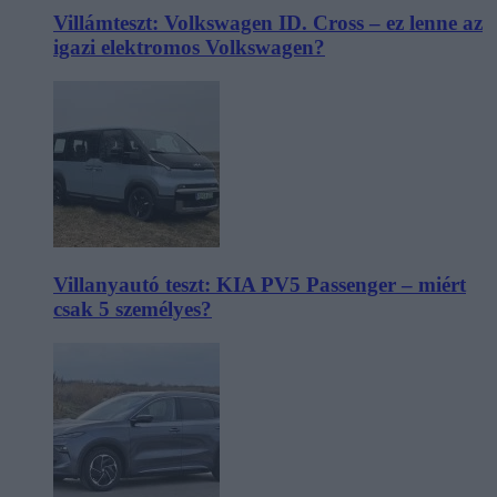
Villámteszt: Volkswagen ID. Cross – ez lenne az
igazi elektromos Volkswagen?
Villanyautó teszt: KIA PV5 Passenger – miért
csak 5 személyes?