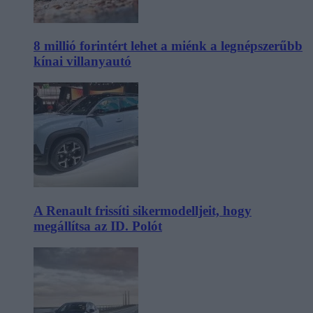
8 millió forintért lehet a miénk a legnépszerűbb
kínai villanyautó
A Renault frissíti sikermodelljeit, hogy
megállítsa az ID. Polót