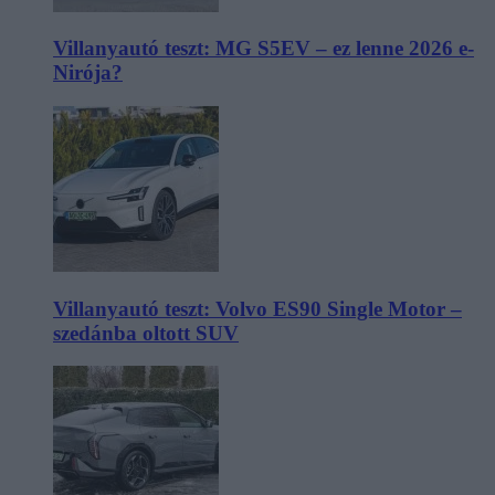
Villanyautó teszt: MG S5EV – ez lenne 2026 e-
Nirója?
Villanyautó teszt: Volvo ES90 Single Motor –
szedánba oltott SUV