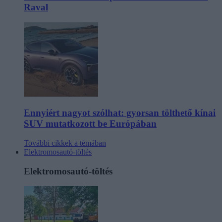
Raval
Ennyiért nagyot szólhat: gyorsan tölthető kínai
SUV mutatkozott be Európában
További cikkek a témában
Elektromosautó-töltés
Elektromosautó-töltés