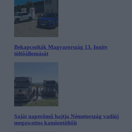
Bekapcsolták Magyarország 13. Ionity
töltőállomását
Saját naperőmű hajtja Németország vadiúj
megawattos kamiontöltőit