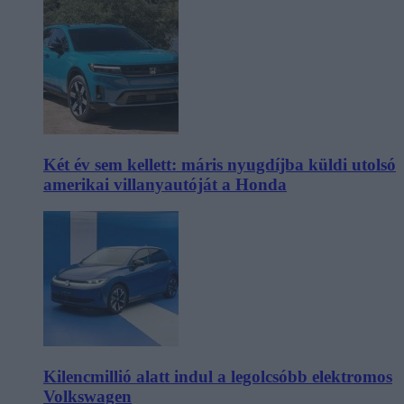
Két év sem kellett: máris nyugdíjba küldi utolsó
amerikai villanyautóját a Honda
Kilencmillió alatt indul a legolcsóbb elektromos
Volkswagen