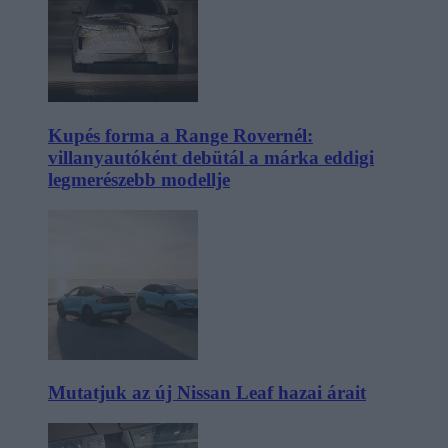
Kupés forma a Range Rovernél:
villanyautóként debütál a márka eddigi
legmerészebb modellje
Mutatjuk az új Nissan Leaf hazai árait