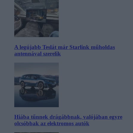
A legújabb Teslát már Starlink műholdas
antennával szerelik
Hiába tűnnek drágábbnak, valójában egyre
olcsóbbak az elektromos autók