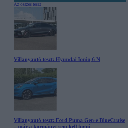
Az összes teszt
Villanyautó teszt: Hyundai Ioniq 6 N
Villanyautó teszt: Ford Puma Gen-e BlueCruise
– már a kormányt sem kell fogni