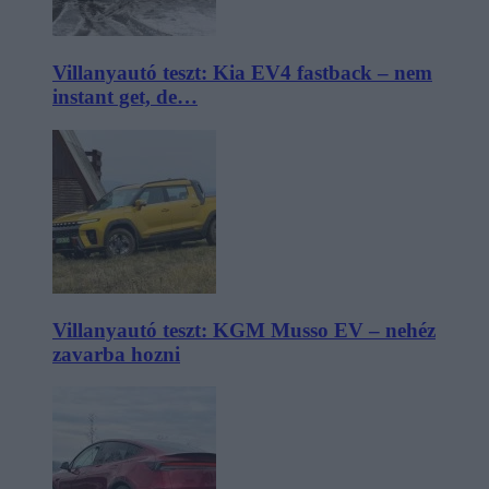
Villanyautó teszt: Kia EV4 fastback – nem
instant get, de…
Villanyautó teszt: KGM Musso EV – nehéz
zavarba hozni