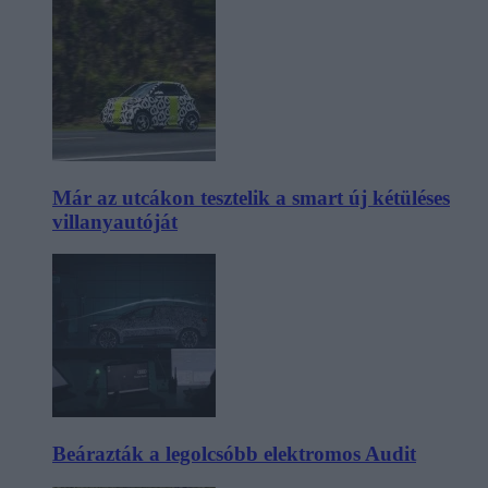
Már az utcákon tesztelik a smart új kétüléses
villanyautóját
Beárazták a legolcsóbb elektromos Audit