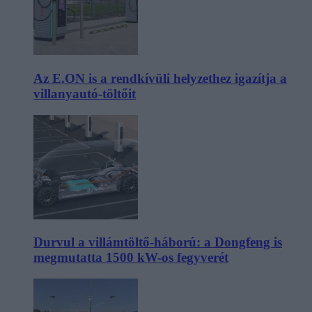
Az E.ON is a rendkívüli helyzethez igazítja a
villanyautó-töltőit
Durvul a villámtöltő-háború: a Dongfeng is
megmutatta 1500 kW-os fegyverét