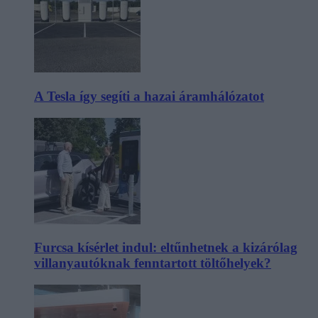
A Tesla így segíti a hazai áramhálózatot
Furcsa kísérlet indul: eltűnhetnek a kizárólag
villanyautóknak fenntartott töltőhelyek?