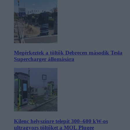
Megérkeztek a töltők Debrecen második Tesla
Supercharger állomására
Kilenc helyszínre telepít 300–600 kW-os
ultragyors töltőket a MOL Plugee