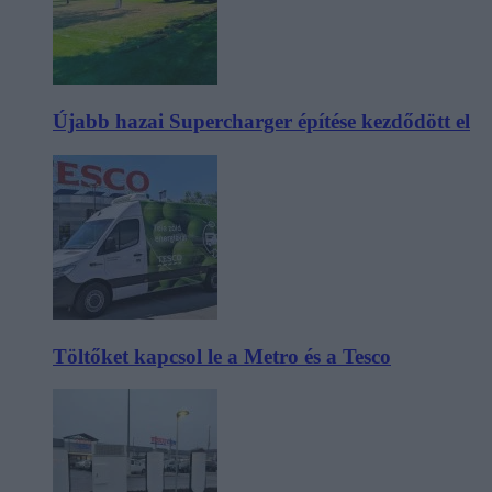
Újabb hazai Supercharger építése kezdődött el
Töltőket kapcsol le a Metro és a Tesco