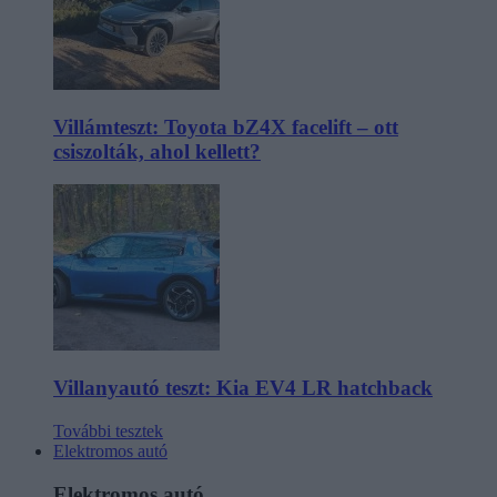
Villámteszt: Toyota bZ4X facelift – ott
csiszolták, ahol kellett?
Villanyautó teszt: Kia EV4 LR hatchback
További tesztek
Elektromos autó
Elektromos autó