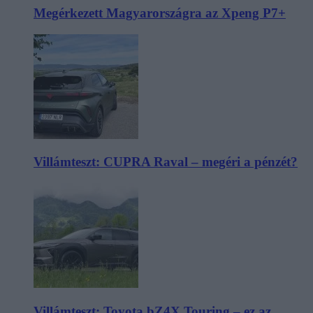
Megérkezett Magyarországra az Xpeng P7+
Villámteszt: CUPRA Raval – megéri a pénzét?
Villámteszt: Toyota bZ4X Touring – ez az,