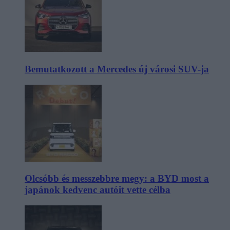
Bemutatkozott a Mercedes új városi SUV-ja
Olcsóbb és messzebbre megy: a BYD most a
japánok kedvenc autóit vette célba