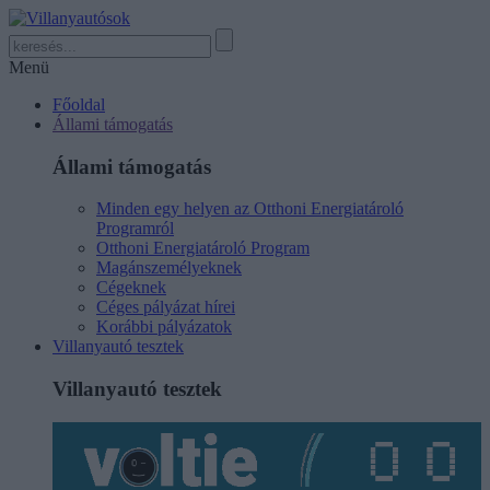
Menü
Főoldal
Állami támogatás
Állami támogatás
Minden egy helyen az Otthoni Energiatároló
Programról
Otthoni Energiatároló Program
Magánszemélyeknek
Cégeknek
Céges pályázat hírei
Korábbi pályázatok
Villanyautó tesztek
Villanyautó tesztek