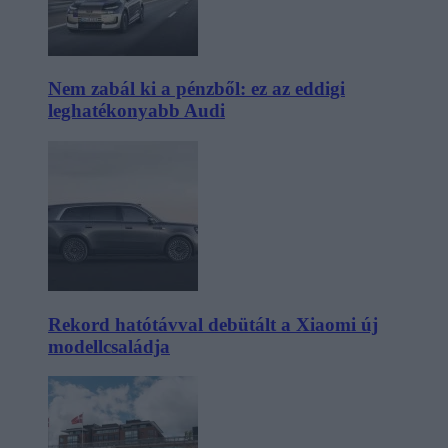
Nem zabál ki a pénzből: ez az eddigi
leghatékonyabb Audi
Rekord hatótávval debütált a Xiaomi új
modellcsaládja