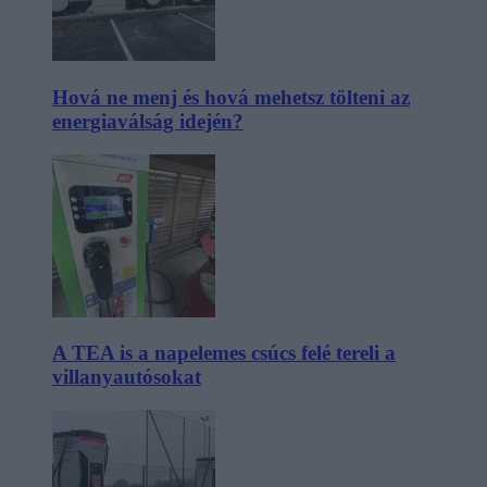
Hová ne menj és hová mehetsz tölteni az
energiaválság idején?
A TEA is a napelemes csúcs felé tereli a
villanyautósokat