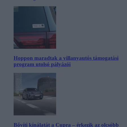
Hoppon maradtak a villanyautós támogatási
program utolsó pályázói
Bővíti kínálatát a Cupra – érkezik az olcsóbb