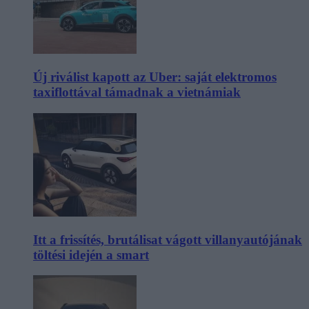
Új riválist kapott az Uber: saját elektromos
taxiflottával támadnak a vietnámiak
Itt a frissítés, brutálisat vágott villanyautójának
töltési idején a smart