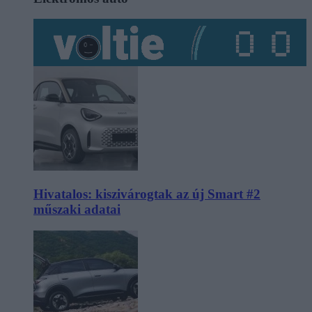
Hivatalos: kiszivárogtak az új Smart #2
műszaki adatai