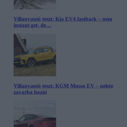
Villanyautó teszt: Kia EV4 fastback – nem
instant get, de…
Villanyautó teszt: KGM Musso EV – nehéz
zavarba hozni