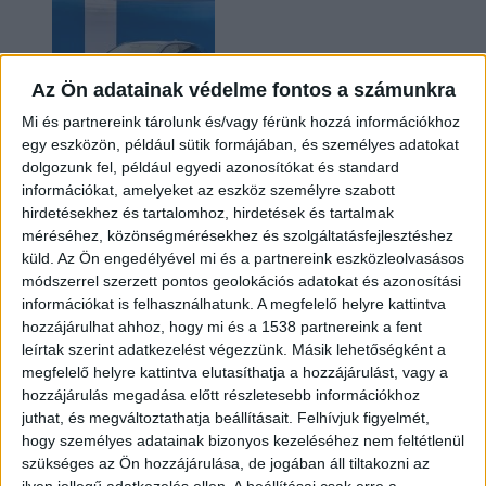
Az Ön adatainak védelme fontos a számunkra
Mi és partnereink tárolunk és/vagy férünk hozzá információkhoz
egy eszközön, például sütik formájában, és személyes adatokat
dolgozunk fel, például egyedi azonosítókat és standard
információkat, amelyeket az eszköz személyre szabott
Kilencmillió alatt indul a legolcsóbb elektromos
hirdetésekhez és tartalomhoz, hirdetések és tartalmak
Volkswagen
méréséhez, közönségmérésekhez és szolgáltatásfejlesztéshez
küld.
Az Ön engedélyével mi és a partnereink eszközleolvasásos
módszerrel szerzett pontos geolokációs adatokat és azonosítási
információkat is felhasználhatunk. A megfelelő helyre kattintva
hozzájárulhat ahhoz, hogy mi és a 1538 partnereink a fent
leírtak szerint adatkezelést végezzünk. Másik lehetőségként a
megfelelő helyre kattintva elutasíthatja a hozzájárulást, vagy a
hozzájárulás megadása előtt részletesebb információkhoz
juthat, és megváltoztathatja beállításait.
Felhívjuk figyelmét,
hogy személyes adatainak bizonyos kezeléséhez nem feltétlenül
Hoppon maradtak a villanyautós támogatási
szükséges az Ön hozzájárulása, de jogában áll tiltakozni az
program utolsó pályázói
ilyen jellegű adatkezelés ellen. A beállításai csak erre a