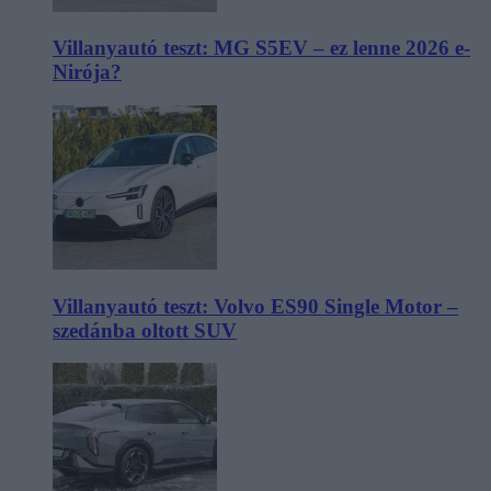
Villanyautó teszt: MG S5EV – ez lenne 2026 e-
Nirója?
Villanyautó teszt: Volvo ES90 Single Motor –
szedánba oltott SUV