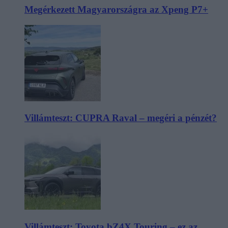
Megérkezett Magyarországra az Xpeng P7+
Villámteszt: CUPRA Raval – megéri a pénzét?
Villámteszt: Toyota bZ4X Touring – ez az,