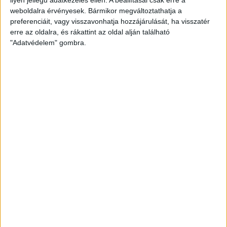
weboldalra érvényesek. Bármikor megváltoztathatja a
preferenciáit, vagy visszavonhatja hozzájárulását, ha visszatér
erre az oldalra, és rákattint az oldal alján található
"Adatvédelem" gombra.
Bővíti kínálatát a Cupra – érkezik az olcsóbb
Raval
Ennyiért nagyot szólhat: gyorsan tölthető kínai