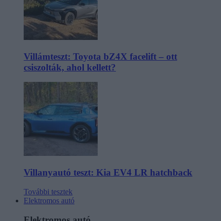
Villámteszt: Toyota bZ4X facelift – ott
csiszolták, ahol kellett?
Villanyautó teszt: Kia EV4 LR hatchback
További tesztek
Elektromos autó
Elektromos autó