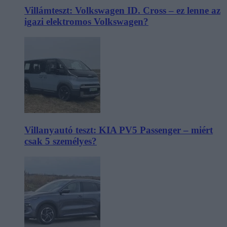
Villámteszt: Volkswagen ID. Cross – ez lenne az
igazi elektromos Volkswagen?
Villanyautó teszt: KIA PV5 Passenger – miért
csak 5 személyes?