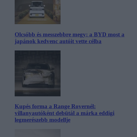
Olcsóbb és messzebbre megy: a BYD most a
japánok kedvenc autóit vette célba
Kupés forma a Range Rovernél:
villanyautóként debütál a márka eddigi
legmerészebb modellje