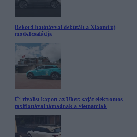
Rekord hatótávval debütált a Xiaomi új
modellcsaládja
Új riválist kapott az Uber: saját elektromos
taxiflottával támadnak a vietnámiak