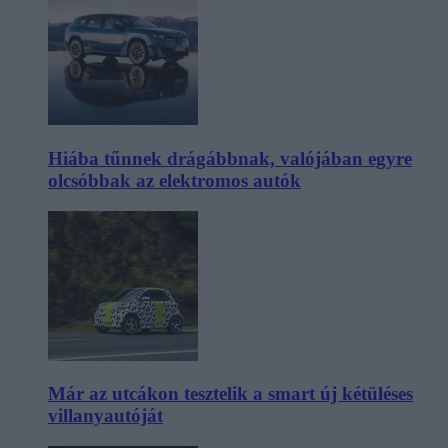
Hiába tűnnek drágábbnak, valójában egyre
olcsóbbak az elektromos autók
Már az utcákon tesztelik a smart új kétüléses
villanyautóját