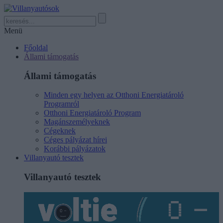
Menü
Főoldal
Állami támogatás
Állami támogatás
Minden egy helyen az Otthoni Energiatároló
Programról
Otthoni Energiatároló Program
Magánszemélyeknek
Cégeknek
Céges pályázat hírei
Korábbi pályázatok
Villanyautó tesztek
Villanyautó tesztek