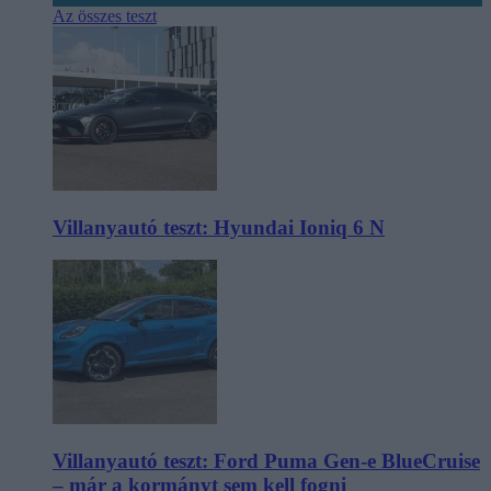
Az összes teszt
Villanyautó teszt: Hyundai Ioniq 6 N
Villanyautó teszt: Ford Puma Gen-e BlueCruise
– már a kormányt sem kell fogni