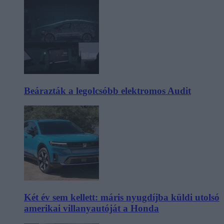
Beárazták a legolcsóbb elektromos Audit
Két év sem kellett: máris nyugdíjba küldi utolsó
amerikai villanyautóját a Honda