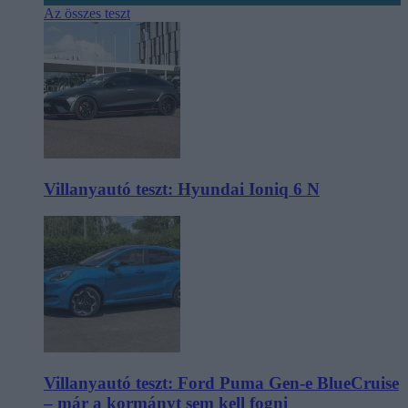
Az összes teszt
Villanyautó teszt: Hyundai Ioniq 6 N
Villanyautó teszt: Ford Puma Gen-e BlueCruise
– már a kormányt sem kell fogni