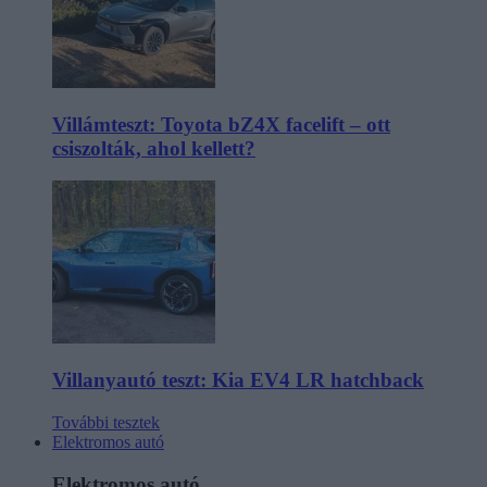
Villámteszt: Toyota bZ4X facelift – ott
csiszolták, ahol kellett?
Villanyautó teszt: Kia EV4 LR hatchback
További tesztek
Elektromos autó
Elektromos autó