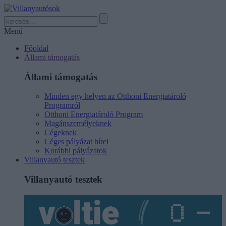
Menü
Főoldal
Állami támogatás
Állami támogatás
Minden egy helyen az Otthoni Energiatároló
Programról
Otthoni Energiatároló Program
Magánszemélyeknek
Cégeknek
Céges pályázat hírei
Korábbi pályázatok
Villanyautó tesztek
Villanyautó tesztek