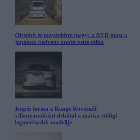
Olcsóbb és messzebbre megy: a BYD most a
japánok kedvenc autóit vette célba
Kupés forma a Range Rovernél:
villanyautóként debütál a márka eddigi
legmerészebb modellje