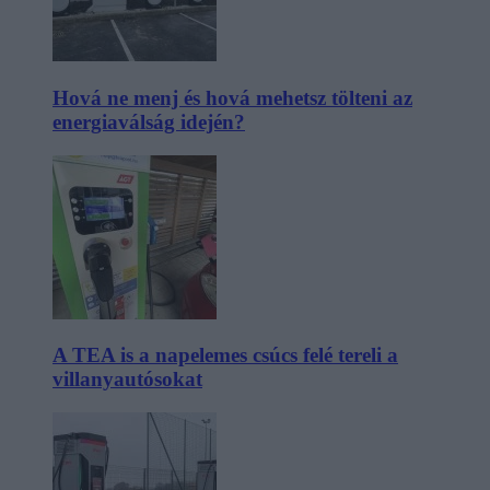
Hová ne menj és hová mehetsz tölteni az
energiaválság idején?
A TEA is a napelemes csúcs felé tereli a
villanyautósokat