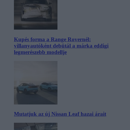
Kupés forma a Range Rovernél:
villanyautóként debütál a márka eddigi
legmerészebb modellje
Mutatjuk az új Nissan Leaf hazai árait