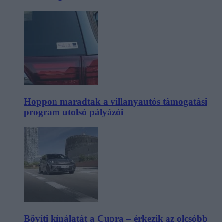
Hoppon maradtak a villanyautós támogatási
program utolsó pályázói
Bővíti kínálatát a Cupra – érkezik az olcsóbb