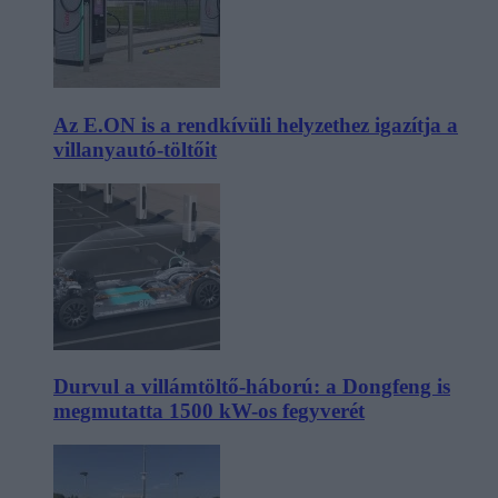
Az E.ON is a rendkívüli helyzethez igazítja a
villanyautó-töltőit
Durvul a villámtöltő-háború: a Dongfeng is
megmutatta 1500 kW-os fegyverét