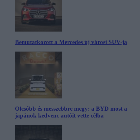
Bemutatkozott a Mercedes új városi SUV-ja
Olcsóbb és messzebbre megy: a BYD most a
japánok kedvenc autóit vette célba