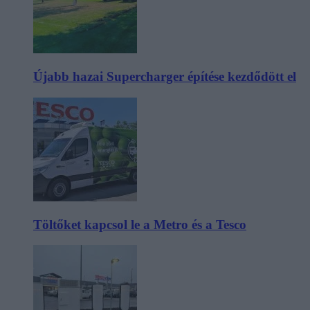
Újabb hazai Supercharger építése kezdődött el
Töltőket kapcsol le a Metro és a Tesco