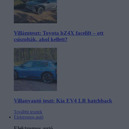
Villámteszt: Toyota bZ4X facelift – ott
csiszolták, ahol kellett?
Villanyautó teszt: Kia EV4 LR hatchback
További tesztek
Elektromos autó
Elektromos autó