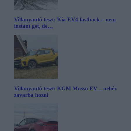
Villanyautó teszt: Kia EV4 fastback – nem
instant get, de…
Villanyautó teszt: KGM Musso EV – nehéz
zavarba hozni