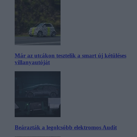
Már az utcákon tesztelik a smart új kétüléses
villanyautóját
Beárazták a legolcsóbb elektromos Audit