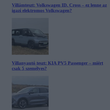
Villámteszt: Volkswagen ID. Cross – ez lenne az
igazi elektromos Volkswagen?
Villanyautó teszt: KIA PV5 Passenger – miért
csak 5 személyes?