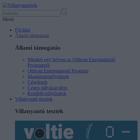
Menü
Főoldal
Állami támogatás
Állami támogatás
Minden egy helyen az Otthoni Energiatároló
Programról
Otthoni Energiatároló Program
Magánszemélyeknek
Cégeknek
Céges pályázat hírei
Korábbi pályázatok
Villanyautó tesztek
Villanyautó tesztek