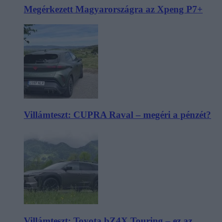
Megérkezett Magyarországra az Xpeng P7+
Villámteszt: CUPRA Raval – megéri a pénzét?
Villámteszt: Toyota bZ4X Touring – ez az,