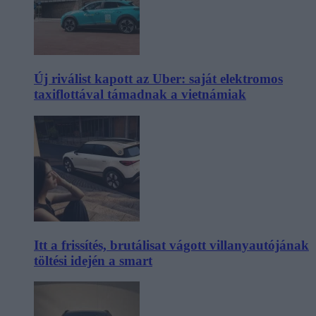
Új riválist kapott az Uber: saját elektromos
taxiflottával támadnak a vietnámiak
Itt a frissítés, brutálisat vágott villanyautójának
töltési idején a smart