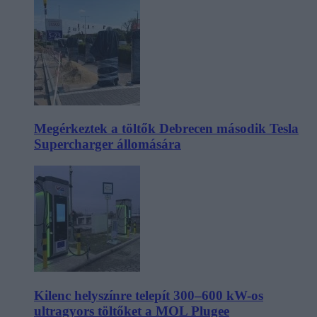
Megérkeztek a töltők Debrecen második Tesla
Supercharger állomására
Kilenc helyszínre telepít 300–600 kW-os
ultragyors töltőket a MOL Plugee