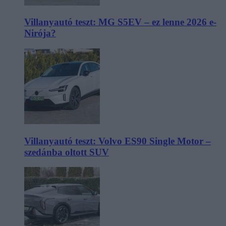
Villanyautó teszt: MG S5EV – ez lenne 2026 e-
Nirója?
Villanyautó teszt: Volvo ES90 Single Motor –
szedánba oltott SUV