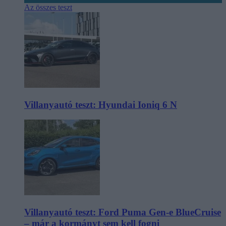
Az összes teszt
Villanyautó teszt: Hyundai Ioniq 6 N
Villanyautó teszt: Ford Puma Gen-e BlueCruise
– már a kormányt sem kell fogni