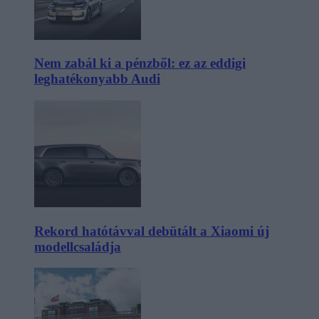
Nem zabál ki a pénzből: ez az eddigi
leghatékonyabb Audi
Rekord hatótávval debütált a Xiaomi új
modellcsaládja