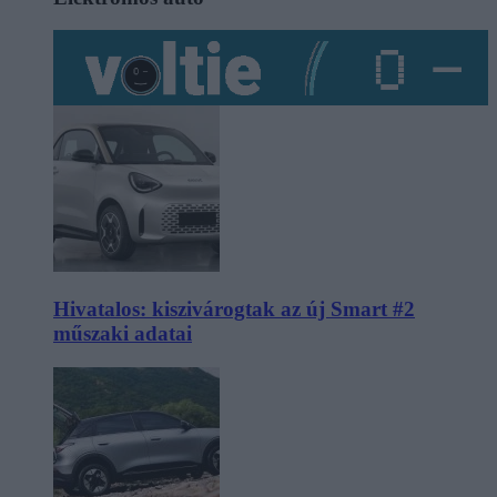
Hivatalos: kiszivárogtak az új Smart #2
műszaki adatai