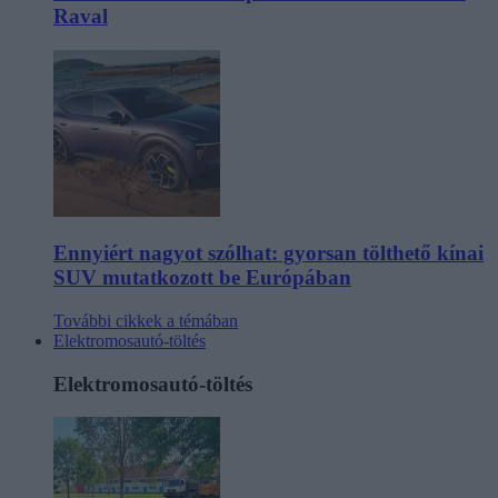
Raval
Ennyiért nagyot szólhat: gyorsan tölthető kínai
SUV mutatkozott be Európában
További cikkek a témában
Elektromosautó-töltés
Elektromosautó-töltés