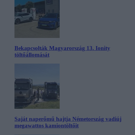
Bekapcsolták Magyarország 13. Ionity
töltőállomását
Saját naperőmű hajtja Németország vadiúj
megawattos kamiontöltőit