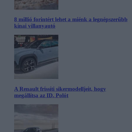
8 millió forintért lehet a miénk a legnépszerűbb
kínai villanyautó
A Renault frissíti sikermodelljeit, hogy
megállítsa az ID. Polót