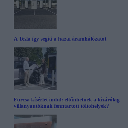
A Tesla így segíti a hazai áramhálózatot
Furcsa kísérlet indul: eltűnhetnek a kizárólag
villanyautóknak fenntartott töltőhelyek?