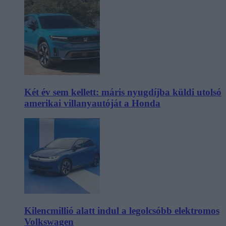
Két év sem kellett: máris nyugdíjba küldi utolsó
amerikai villanyautóját a Honda
Kilencmillió alatt indul a legolcsóbb elektromos
Volkswagen