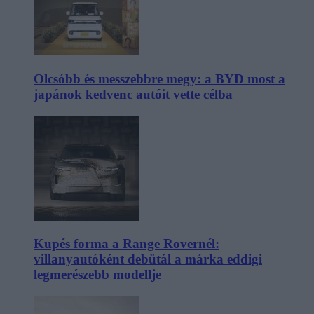
Olcsóbb és messzebbre megy: a BYD most a
japánok kedvenc autóit vette célba
Kupés forma a Range Rovernél:
villanyautóként debütál a márka eddigi
legmerészebb modellje