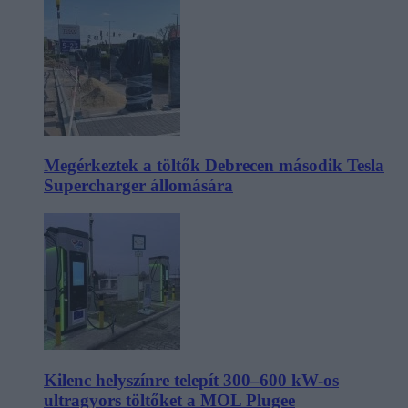
Megérkeztek a töltők Debrecen második Tesla
Supercharger állomására
Kilenc helyszínre telepít 300–600 kW-os
ultragyors töltőket a MOL Plugee