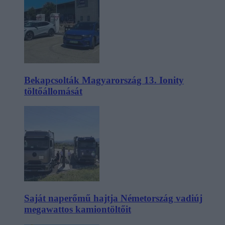
Bekapcsolták Magyarország 13. Ionity
töltőállomását
Saját naperőmű hajtja Németország vadiúj
megawattos kamiontöltőit