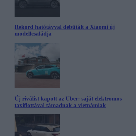
Rekord hatótávval debütált a Xiaomi új
modellcsaládja
Új riválist kapott az Uber: saját elektromos
taxiflottával támadnak a vietnámiak