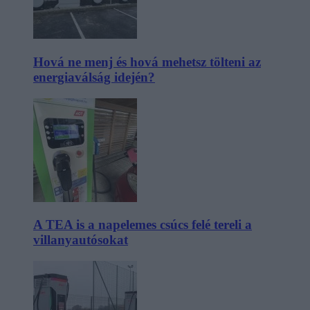
Hová ne menj és hová mehetsz tölteni az
energiaválság idején?
A TEA is a napelemes csúcs felé tereli a
villanyautósokat