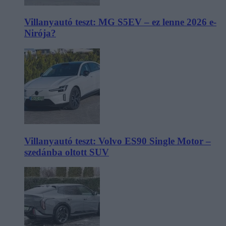
Villanyautó teszt: MG S5EV – ez lenne 2026 e-
Nirója?
Villanyautó teszt: Volvo ES90 Single Motor –
szedánba oltott SUV