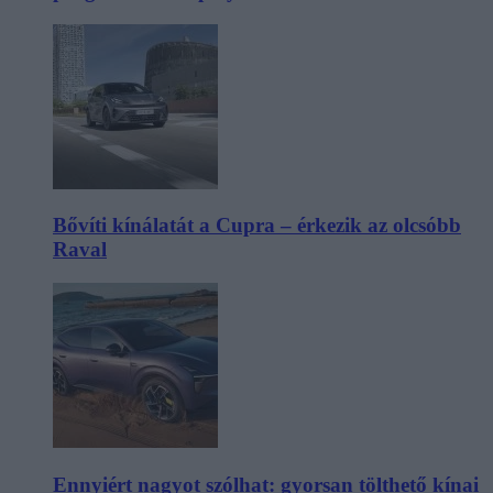
Bővíti kínálatát a Cupra – érkezik az olcsóbb
Raval
Ennyiért nagyot szólhat: gyorsan tölthető kínai