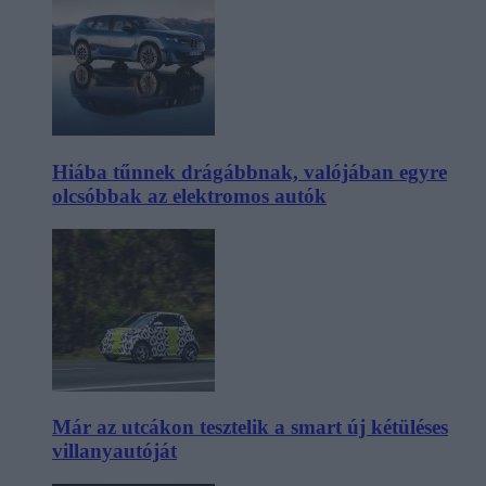
Hiába tűnnek drágábbnak, valójában egyre
olcsóbbak az elektromos autók
Már az utcákon tesztelik a smart új kétüléses
villanyautóját