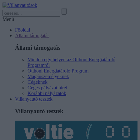
Menü
Főoldal
Állami támogatás
Állami támogatás
Minden egy helyen az Otthoni Energiatároló
Programról
Otthoni Energiatároló Program
Magánszemélyeknek
Cégeknek
Céges pályázat hírei
Korábbi pályázatok
Villanyautó tesztek
Villanyautó tesztek