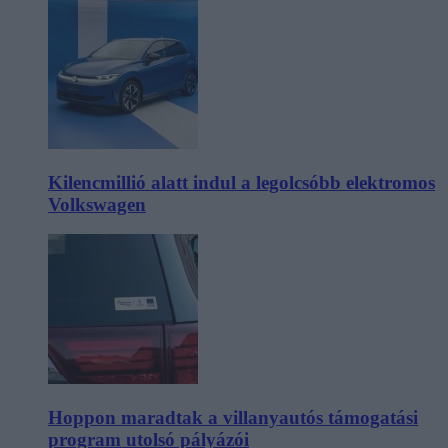
Kilencmillió alatt indul a legolcsóbb elektromos
Volkswagen
Hoppon maradtak a villanyautós támogatási
program utolsó pályázói