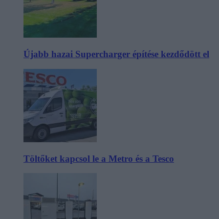
Újabb hazai Supercharger építése kezdődött el
Töltőket kapcsol le a Metro és a Tesco