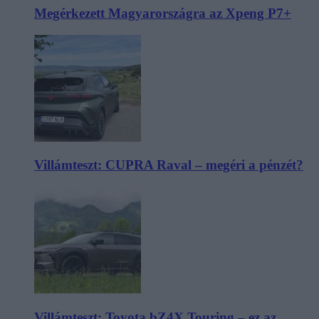
Megérkezett Magyarországra az Xpeng P7+
Villámteszt: CUPRA Raval – megéri a pénzét?
Villámteszt: Toyota bZ4X Touring – ez az,