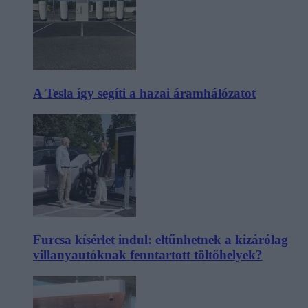
A Tesla így segíti a hazai áramhálózatot
Furcsa kísérlet indul: eltűnhetnek a kizárólag
villanyautóknak fenntartott töltőhelyek?