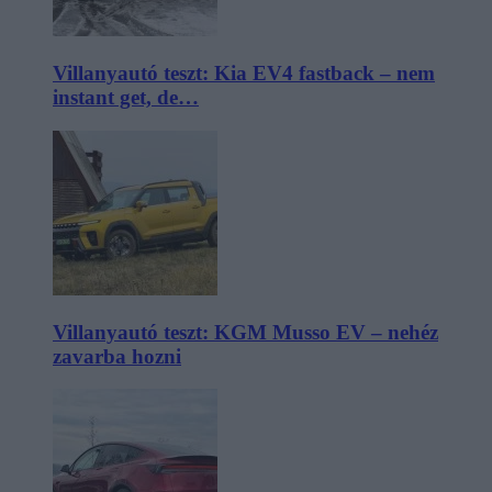
Villanyautó teszt: Kia EV4 fastback – nem
instant get, de…
Villanyautó teszt: KGM Musso EV – nehéz
zavarba hozni