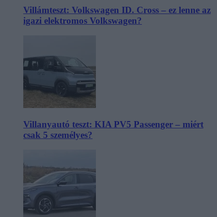
Villámteszt: Volkswagen ID. Cross – ez lenne az
igazi elektromos Volkswagen?
Villanyautó teszt: KIA PV5 Passenger – miért
csak 5 személyes?