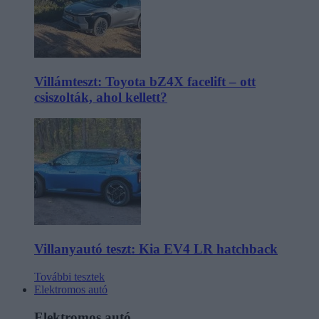
Villámteszt: Toyota bZ4X facelift – ott
csiszolták, ahol kellett?
Villanyautó teszt: Kia EV4 LR hatchback
További tesztek
Elektromos autó
Elektromos autó