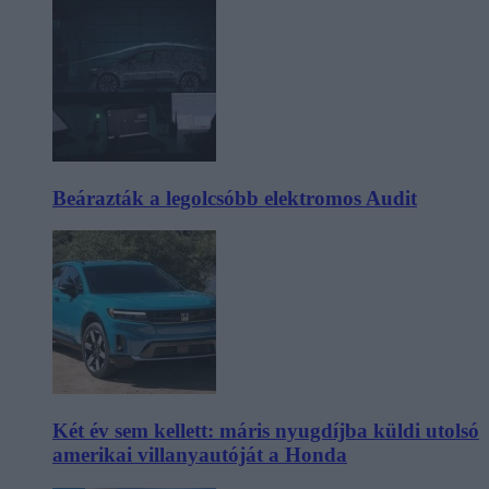
Beárazták a legolcsóbb elektromos Audit
Két év sem kellett: máris nyugdíjba küldi utolsó
amerikai villanyautóját a Honda