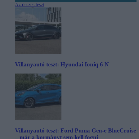
Az összes teszt
Villanyautó teszt: Hyundai Ioniq 6 N
Villanyautó teszt: Ford Puma Gen-e BlueCruise
– már a kormányt sem kell fogni