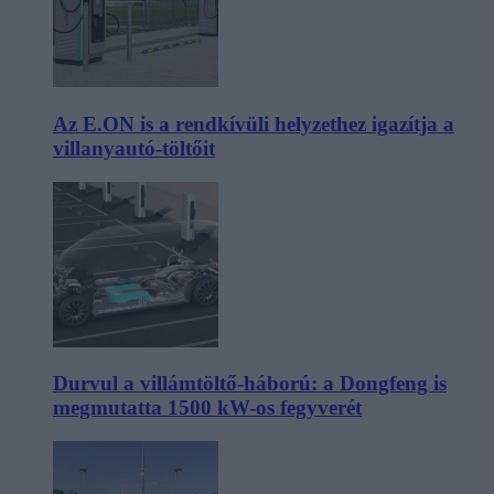
Az E.ON is a rendkívüli helyzethez igazítja a
villanyautó-töltőit
Durvul a villámtöltő-háború: a Dongfeng is
megmutatta 1500 kW-os fegyverét