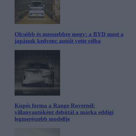
Olcsóbb és messzebbre megy: a BYD most a
japánok kedvenc autóit vette célba
Kupés forma a Range Rovernél:
villanyautóként debütál a márka eddigi
legmerészebb modellje