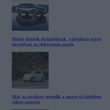
Hiába tűnnek drágábbnak, valójában egyre
olcsóbbak az elektromos autók
Már az utcákon tesztelik a smart új kétüléses
villanyautóját