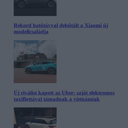
Rekord hatótávval debütált a Xiaomi új
modellcsaládja
Új riválist kapott az Uber: saját elektromos
taxiflottával támadnak a vietnámiak