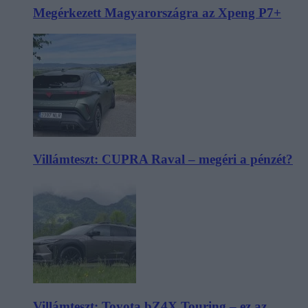
Megérkezett Magyarországra az Xpeng P7+
Villámteszt: CUPRA Raval – megéri a pénzét?
Villámteszt: Toyota bZ4X Touring – ez az,