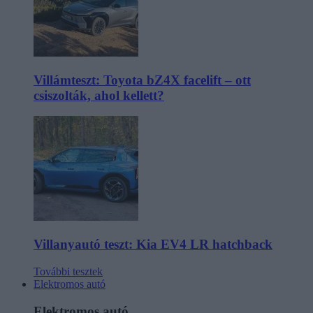
Villámteszt: Toyota bZ4X facelift – ott
csiszolták, ahol kellett?
Villanyautó teszt: Kia EV4 LR hatchback
További tesztek
Elektromos autó
Elektromos autó