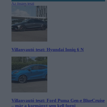
Az összes teszt
Villanyautó teszt: Hyundai Ioniq 6 N
Villanyautó teszt: Ford Puma Gen-e BlueCruise
– már a kormányt sem kell fogni