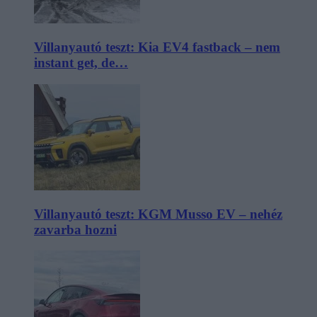
Villanyautó teszt: Kia EV4 fastback – nem
instant get, de…
Villanyautó teszt: KGM Musso EV – nehéz
zavarba hozni