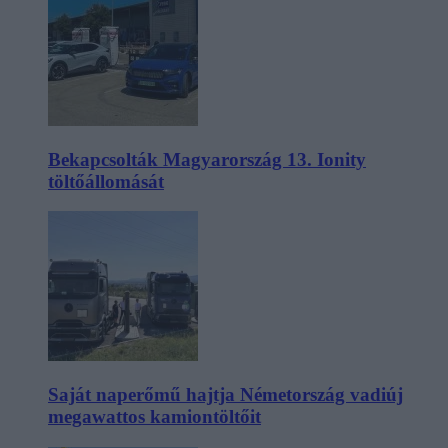
Bekapcsolták Magyarország 13. Ionity
töltőállomását
Saját naperőmű hajtja Németország vadiúj
megawattos kamiontöltőit