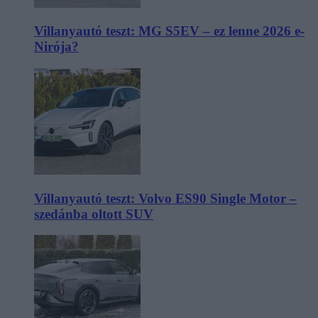
Villanyautó teszt: MG S5EV – ez lenne 2026 e-
Nirója?
Villanyautó teszt: Volvo ES90 Single Motor –
szedánba oltott SUV