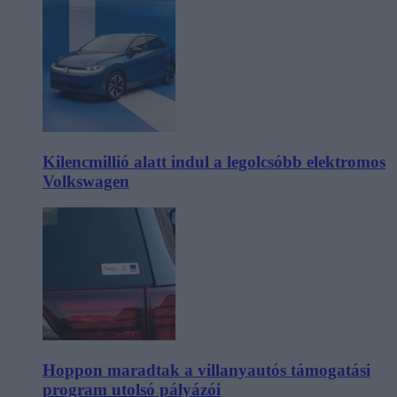
Kilencmillió alatt indul a legolcsóbb elektromos
Volkswagen
Hoppon maradtak a villanyautós támogatási
program utolsó pályázói