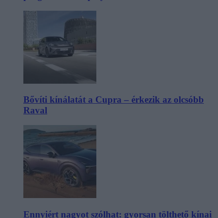
Bővíti kínálatát a Cupra – érkezik az olcsóbb
Raval
Ennyiért nagyot szólhat: gyorsan tölthető kínai