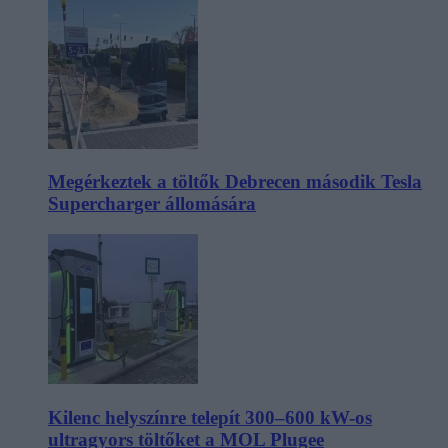
Megérkeztek a töltők Debrecen második Tesla
Supercharger állomására
Kilenc helyszínre telepít 300–600 kW-os
ultragyors töltőket a MOL Plugee