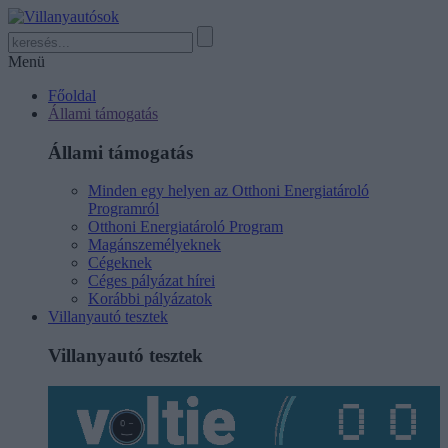
Menü
Főoldal
Állami támogatás
Állami támogatás
Minden egy helyen az Otthoni Energiatároló
Programról
Otthoni Energiatároló Program
Magánszemélyeknek
Cégeknek
Céges pályázat hírei
Korábbi pályázatok
Villanyautó tesztek
Villanyautó tesztek