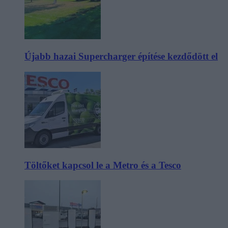
Újabb hazai Supercharger építése kezdődött el
Töltőket kapcsol le a Metro és a Tesco