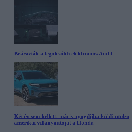
Beárazták a legolcsóbb elektromos Audit
Két év sem kellett: máris nyugdíjba küldi utolsó
amerikai villanyautóját a Honda