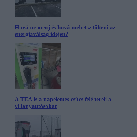
Hová ne menj és hová mehetsz tölteni az
energiaválság idején?
A TEA is a napelemes csúcs felé tereli a
villanyautósokat