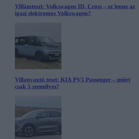
Villámteszt: Volkswagen ID. Cross – ez lenne az
igazi elektromos Volkswagen?
Villanyautó teszt: KIA PV5 Passenger – miért
csak 5 személyes?