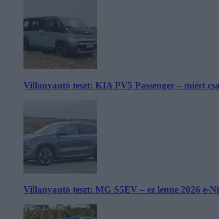
Villanyautó teszt: KIA PV5 Passenger – miért cs
Villanyautó teszt: MG S5EV – ez lenne 2026 e-N