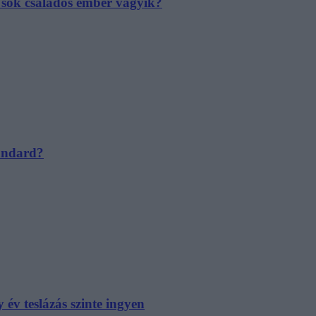
e sok családos ember vágyik?
tandard?
év teslázás szinte ingyen