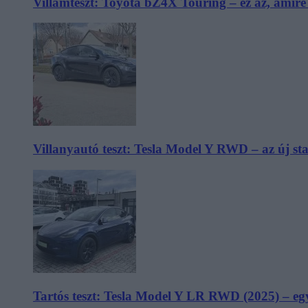
Villámteszt: Toyota bZ4X Touring – ez az, amir
Villanyautó teszt: Tesla Model Y RWD – az új s
Tartós teszt: Tesla Model Y LR RWD (2025) – egy 