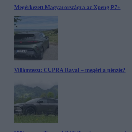
Megérkezett Magyarországra az Xpeng P7+
Villámteszt: CUPRA Raval – megéri a pénzét?