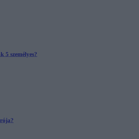
ak 5 személyes?
irója?