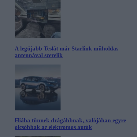
A legújabb Teslát már Starlink műholdas
antennával szerelik
Hiába tűnnek drágábbnak, valójában egyre
olcsóbbak az elektromos autók