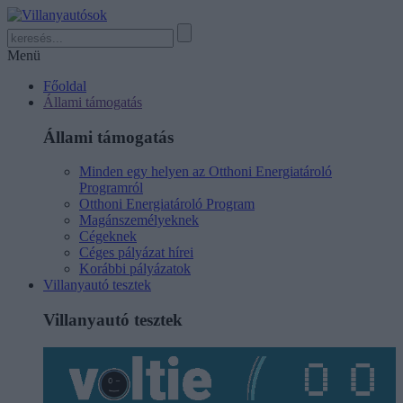
Menü
Főoldal
Állami támogatás
Állami támogatás
Minden egy helyen az Otthoni Energiatároló
Programról
Otthoni Energiatároló Program
Magánszemélyeknek
Cégeknek
Céges pályázat hírei
Korábbi pályázatok
Villanyautó tesztek
Villanyautó tesztek