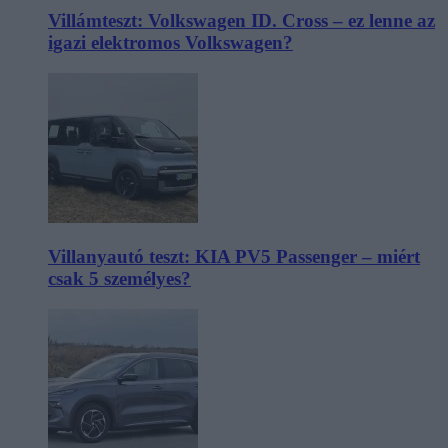
Villámteszt: Volkswagen ID. Cross – ez lenne az
igazi elektromos Volkswagen?
Villanyautó teszt: KIA PV5 Passenger – miért
csak 5 személyes?