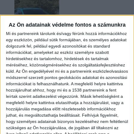
Az Ön adatainak védelme fontos a számunkra
Mi és partnereink tárolunk és/vagy férünk hozzá információkhoz
egy eszközön, például sütik formájában, és személyes adatokat
dolgozunk fel, például egyedi azonosítókat és standard
információkat, amelyeket az eszköz személyre szabott
Két év sem kellett: máris nyugdíjba küldi utolsó
hirdetésekhez és tartalomhoz, hirdetések és tartalmak
amerikai villanyautóját a Honda
méréséhez, közönségmérésekhez és szolgáltatásfejlesztéshez
küld.
Az Ön engedélyével mi és a partnereink eszközleolvasásos
módszerrel szerzett pontos geolokációs adatokat és azonosítási
információkat is felhasználhatunk. A megfelelő helyre kattintva
hozzájárulhat ahhoz, hogy mi és a 1538 partnereink a fent
leírtak szerint adatkezelést végezzünk. Másik lehetőségként a
megfelelő helyre kattintva elutasíthatja a hozzájárulást, vagy a
hozzájárulás megadása előtt részletesebb információkhoz
juthat, és megváltoztathatja beállításait.
Felhívjuk figyelmét,
hogy személyes adatainak bizonyos kezeléséhez nem feltétlenül
Kilencmillió alatt indul a legolcsóbb elektromos
szükséges az Ön hozzájárulása, de jogában áll tiltakozni az
Volkswagen
ilyen jellegű adatkezelés ellen. A beállításai csak erre a