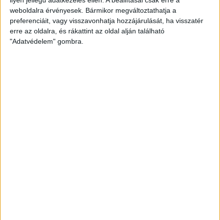
weboldalra érvényesek. Bármikor megváltoztathatja a
preferenciáit, vagy visszavonhatja hozzájárulását, ha visszatér
erre az oldalra, és rákattint az oldal alján található
"Adatvédelem" gombra.
Hoppon maradtak a villanyautós támogatási
program utolsó pályázói
Bővíti kínálatát a Cupra – érkezik az olcsóbb