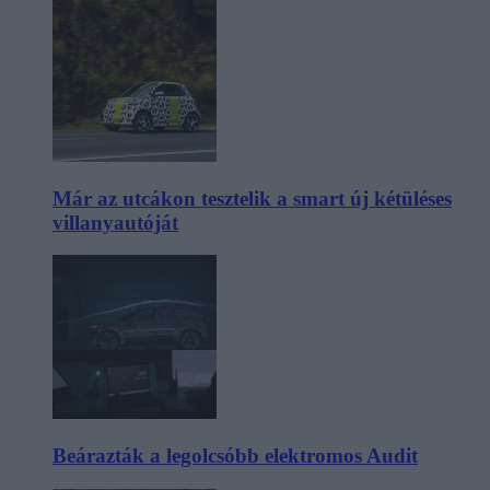
Már az utcákon tesztelik a smart új kétüléses
villanyautóját
Beárazták a legolcsóbb elektromos Audit