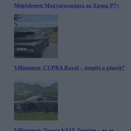
Megérkezett Magyarországra az Xpeng P7+
Villámteszt: CUPRA Raval – megéri a pénzét?
Villámteszt: Toyota bZ4X Touring – ez az,