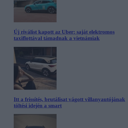
Új riválist kapott az Uber: saját elektromos
taxiflottával támadnak a vietnámiak
Itt a frissítés, brutálisat vágott villanyautójának
töltési idején a smart