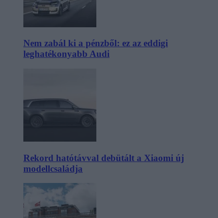
Nem zabál ki a pénzből: ez az eddigi
leghatékonyabb Audi
Rekord hatótávval debütált a Xiaomi új
modellcsaládja