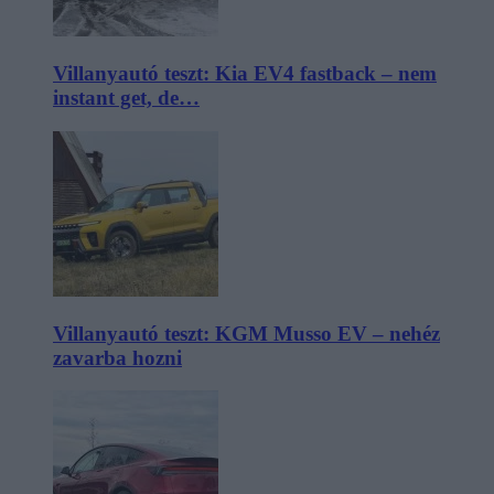
Villanyautó teszt: Kia EV4 fastback – nem
instant get, de…
Villanyautó teszt: KGM Musso EV – nehéz
zavarba hozni