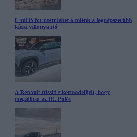
8 millió forintért lehet a miénk a legnépszerűbb
kínai villanyautó
A Renault frissíti sikermodelljeit, hogy
megállítsa az ID. Polót