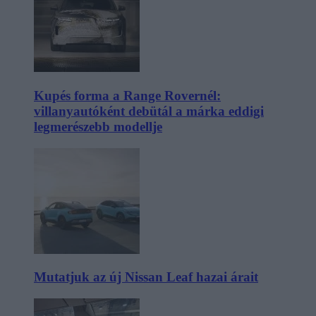
Kupés forma a Range Rovernél:
villanyautóként debütál a márka eddigi
legmerészebb modellje
Mutatjuk az új Nissan Leaf hazai árait