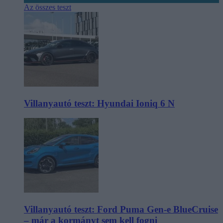
Az összes teszt
Villanyautó teszt: Hyundai Ioniq 6 N
Villanyautó teszt: Ford Puma Gen-e BlueCruise
– már a kormányt sem kell fogni