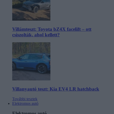
Villámteszt: Toyota bZ4X facelift – ott
csiszolták, ahol kellett?
Villanyautó teszt: Kia EV4 LR hatchback
További tesztek
Elektromos autó
Elektromos autó