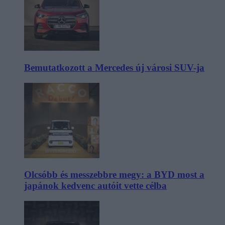
Bemutatkozott a Mercedes új városi SUV-ja
Olcsóbb és messzebbre megy: a BYD most a
japánok kedvenc autóit vette célba