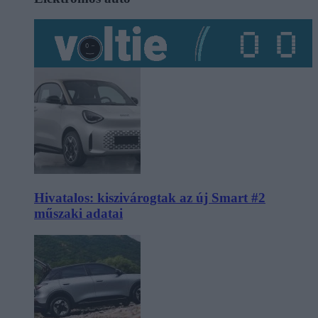
Hivatalos: kiszivárogtak az új Smart #2
műszaki adatai