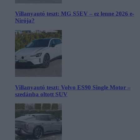
Villanyautó teszt: MG S5EV – ez lenne 2026 e-
Nirója?
Villanyautó teszt: Volvo ES90 Single Motor –
szedánba oltott SUV