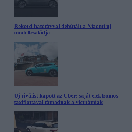
Rekord hatótávval debütált a Xiaomi új
modellcsaládja
Új riválist kapott az Uber: saját elektromos
taxiflottával támadnak a vietnámiak