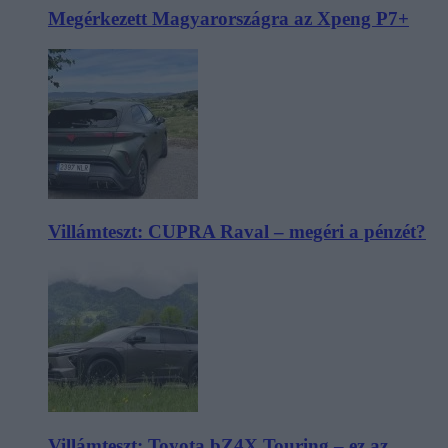
Megérkezett Magyarországra az Xpeng P7+
Villámteszt: CUPRA Raval – megéri a pénzét?
Villámteszt: Toyota bZ4X Touring – ez az,