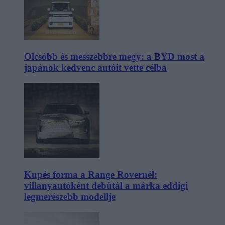
Olcsóbb és messzebbre megy: a BYD most a
japánok kedvenc autóit vette célba
Kupés forma a Range Rovernél:
villanyautóként debütál a márka eddigi
legmerészebb modellje