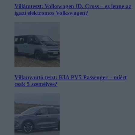
Villámteszt: Volkswagen ID. Cross – ez lenne az
igazi elektromos Volkswagen?
Villanyautó teszt: KIA PV5 Passenger – miért
csak 5 személyes?