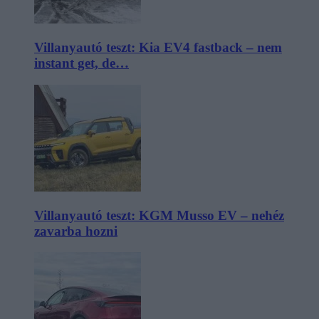
Villanyautó teszt: Kia EV4 fastback – nem
instant get, de…
Villanyautó teszt: KGM Musso EV – nehéz
zavarba hozni