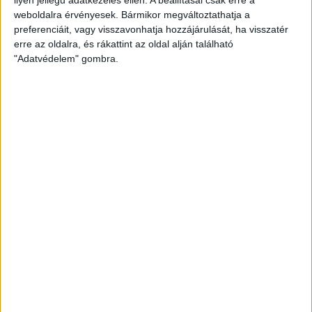
weboldalra érvényesek. Bármikor megváltoztathatja a
preferenciáit, vagy visszavonhatja hozzájárulását, ha visszatér
erre az oldalra, és rákattint az oldal alján található
"Adatvédelem" gombra.
Bővíti kínálatát a Cupra – érkezik az olcsóbb
Raval
Ennyiért nagyot szólhat: gyorsan tölthető kínai