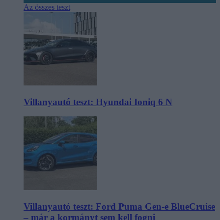
Az összes teszt
Villanyautó teszt: Hyundai Ioniq 6 N
Villanyautó teszt: Ford Puma Gen-e BlueCruise
– már a kormányt sem kell fogni