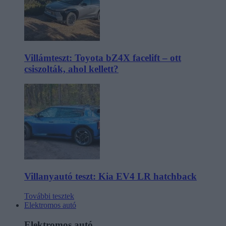
Villámteszt: Toyota bZ4X facelift – ott
csiszolták, ahol kellett?
Villanyautó teszt: Kia EV4 LR hatchback
További tesztek
Elektromos autó
Elektromos autó