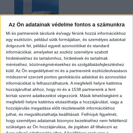
Az Ön adatainak védelme fontos a számunkra
Mi és partnereink tárolunk és/vagy férünk hozzá információkhoz
egy eszközön, például sütik formájában, és személyes adatokat
dolgozunk fel, például egyedi azonosítókat és standard
információkat, amelyeket az eszköz személyre szabott
Kilencmillió alatt indul a legolcsóbb elektromos
hirdetésekhez és tartalomhoz, hirdetések és tartalmak
Volkswagen
méréséhez, közönségmérésekhez és szolgáltatásfejlesztéshez
küld.
Az Ön engedélyével mi és a partnereink eszközleolvasásos
módszerrel szerzett pontos geolokációs adatokat és azonosítási
információkat is felhasználhatunk. A megfelelő helyre kattintva
hozzájárulhat ahhoz, hogy mi és a 1538 partnereink a fent
leírtak szerint adatkezelést végezzünk. Másik lehetőségként a
megfelelő helyre kattintva elutasíthatja a hozzájárulást, vagy a
hozzájárulás megadása előtt részletesebb információkhoz
juthat, és megváltoztathatja beállításait.
Felhívjuk figyelmét,
hogy személyes adatainak bizonyos kezeléséhez nem feltétlenül
Hoppon maradtak a villanyautós támogatási
szükséges az Ön hozzájárulása, de jogában áll tiltakozni az
program utolsó pályázói
ilyen jellegű adatkezelés ellen. A beállításai csak erre a