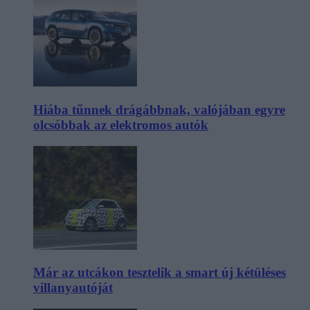
Hiába tűnnek drágábbnak, valójában egyre
olcsóbbak az elektromos autók
Már az utcákon tesztelik a smart új kétüléses
villanyautóját