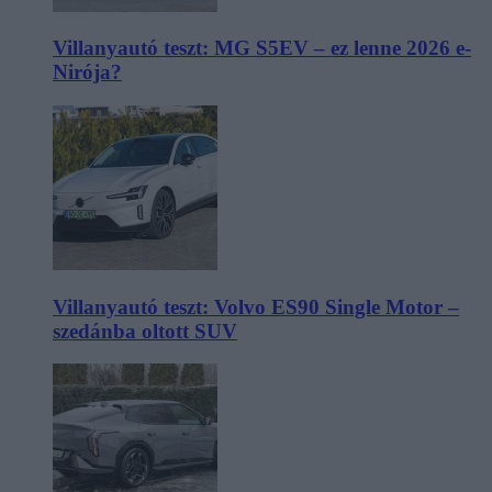
Villanyautó teszt: MG S5EV – ez lenne 2026 e-
Nirója?
Villanyautó teszt: Volvo ES90 Single Motor –
szedánba oltott SUV