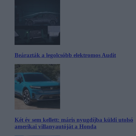
Beárazták a legolcsóbb elektromos Audit
Két év sem kellett: máris nyugdíjba küldi utolsó
amerikai villanyautóját a Honda