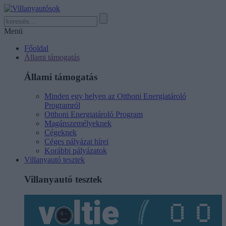
Menü
Főoldal
Állami támogatás
Állami támogatás
Minden egy helyen az Otthoni Energiatároló
Programról
Otthoni Energiatároló Program
Magánszemélyeknek
Cégeknek
Céges pályázat hírei
Korábbi pályázatok
Villanyautó tesztek
Villanyautó tesztek