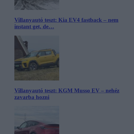
Villanyautó teszt: Kia EV4 fastback – nem
instant get, de…
Villanyautó teszt: KGM Musso EV – nehéz
zavarba hozni