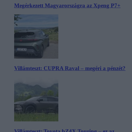
Megérkezett Magyarországra az Xpeng P7+
Villámteszt: CUPRA Raval – megéri a pénzét?
Villámteszt: Toyota bZ4X Touring – ez az,