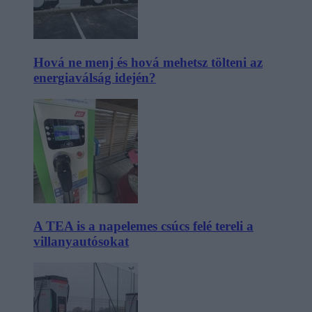
Hová ne menj és hová mehetsz tölteni az
energiaválság idején?
A TEA is a napelemes csúcs felé tereli a
villanyautósokat