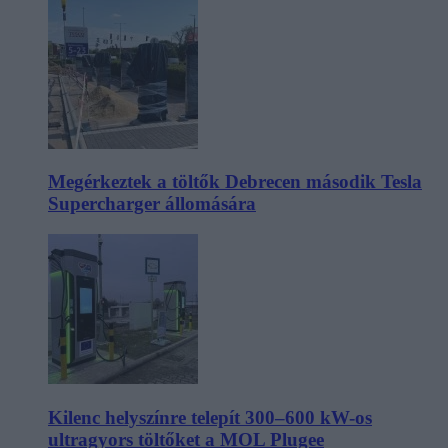
Megérkeztek a töltők Debrecen második Tesla
Supercharger állomására
Kilenc helyszínre telepít 300–600 kW-os
ultragyors töltőket a MOL Plugee