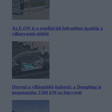
Az E.ON is a rendkívüli helyzethez igazítja a
villanyautó-töltőit
Durvul a villámtöltő-háború: a Dongfeng is
megmutatta 1500 kW-os fegyverét