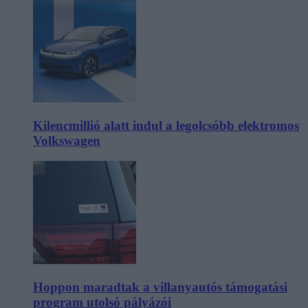
Kilencmillió alatt indul a legolcsóbb elektromos
Volkswagen
Hoppon maradtak a villanyautós támogatási
program utolsó pályázói