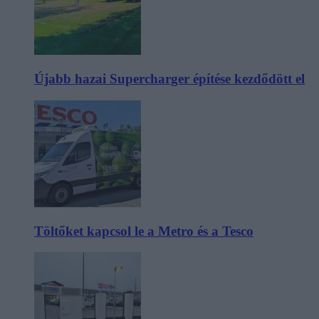
Újabb hazai Supercharger építése kezdődött el
Töltőket kapcsol le a Metro és a Tesco