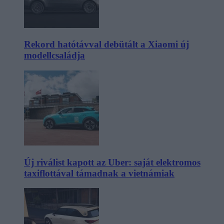
Rekord hatótávval debütált a Xiaomi új
modellcsaládja
Új riválist kapott az Uber: saját elektromos
taxiflottával támadnak a vietnámiak