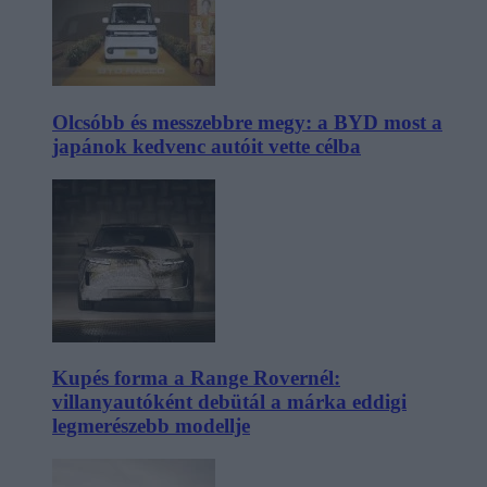
Olcsóbb és messzebbre megy: a BYD most a
japánok kedvenc autóit vette célba
Kupés forma a Range Rovernél:
villanyautóként debütál a márka eddigi
legmerészebb modellje