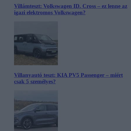
Villámteszt: Volkswagen ID. Cross – ez lenne az
igazi elektromos Volkswagen?
Villanyautó teszt: KIA PV5 Passenger – miért
csak 5 személyes?