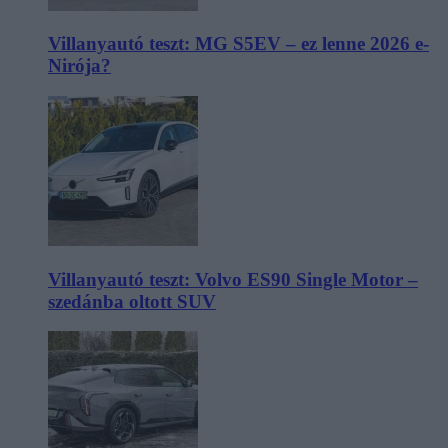
Villanyautó teszt: MG S5EV – ez lenne 2026 e-
Nirója?
Villanyautó teszt: Volvo ES90 Single Motor –
szedánba oltott SUV