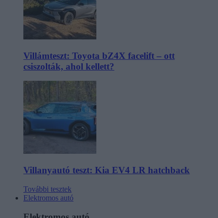
Villámteszt: Toyota bZ4X facelift – ott
csiszolták, ahol kellett?
Villanyautó teszt: Kia EV4 LR hatchback
További tesztek
Elektromos autó
Elektromos autó