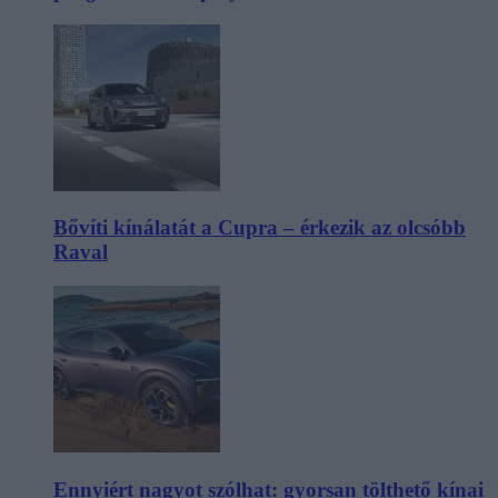
Bővíti kínálatát a Cupra – érkezik az olcsóbb
Raval
Ennyiért nagyot szólhat: gyorsan tölthető kínai