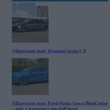
Az összes teszt
Villanyautó teszt: Hyundai Ioniq 6 N
Villanyautó teszt: Ford Puma Gen-e BlueCruise
– már a kormányt sem kell fogni