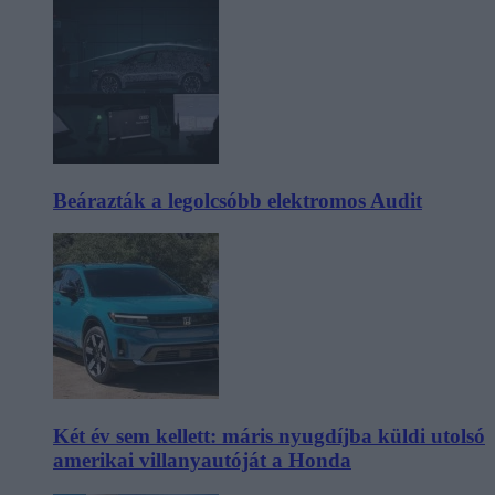
Beárazták a legolcsóbb elektromos Audit
Két év sem kellett: máris nyugdíjba küldi utolsó
amerikai villanyautóját a Honda