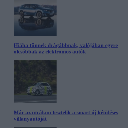
Hiába tűnnek drágábbnak, valójában egyre
olcsóbbak az elektromos autók
Már az utcákon tesztelik a smart új kétüléses
villanyautóját