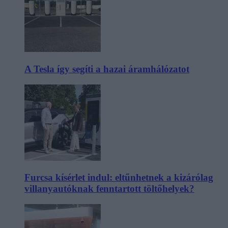
A Tesla így segíti a hazai áramhálózatot
Furcsa kísérlet indul: eltűnhetnek a kizárólag
villanyautóknak fenntartott töltőhelyek?