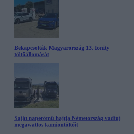
Bekapcsolták Magyarország 13. Ionity
töltőállomását
Saját naperőmű hajtja Németország vadiúj
megawattos kamiontöltőit