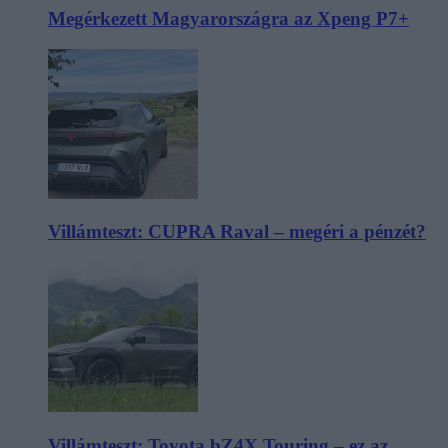
Megérkezett Magyarországra az Xpeng P7+
Villámteszt: CUPRA Raval – megéri a pénzét?
Villámteszt: Toyota bZ4X Touring – ez az,