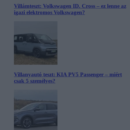
Villámteszt: Volkswagen ID. Cross – ez lenne az
igazi elektromos Volkswagen?
Villanyautó teszt: KIA PV5 Passenger – miért
csak 5 személyes?