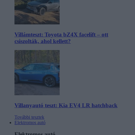
Villámteszt: Toyota bZ4X facelift – ott
csiszolták, ahol kellett?
Villanyautó teszt: Kia EV4 LR hatchback
További tesztek
Elektromos autó
Elektromos autó