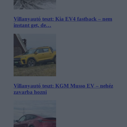
Villanyautó teszt: Kia EV4 fastback – nem
instant get, de…
Villanyautó teszt: KGM Musso EV – nehéz
zavarba hozni