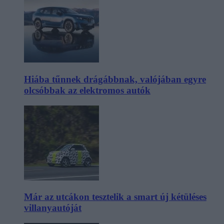
Hiába tűnnek drágábbnak, valójában egyre
olcsóbbak az elektromos autók
Már az utcákon tesztelik a smart új kétüléses
villanyautóját