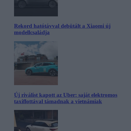
Rekord hatótávval debütált a Xiaomi új
modellcsaládja
Új riválist kapott az Uber: saját elektromos
taxiflottával támadnak a vietnámiak