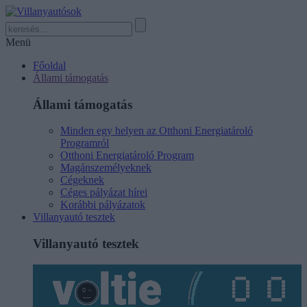
Menü
Főoldal
Állami támogatás
Állami támogatás
Minden egy helyen az Otthoni Energiatároló
Programról
Otthoni Energiatároló Program
Magánszemélyeknek
Cégeknek
Céges pályázat hírei
Korábbi pályázatok
Villanyautó tesztek
Villanyautó tesztek