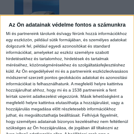
Az Ön adatainak védelme fontos a számunkra
Mi és partnereink tárolunk és/vagy férünk hozzá információkhoz
egy eszközön, például sütik formájában, és személyes adatokat
dolgozunk fel, például egyedi azonosítókat és standard
információkat, amelyeket az eszköz személyre szabott
Kilencmillió alatt indul a legolcsóbb elektromos
hirdetésekhez és tartalomhoz, hirdetések és tartalmak
Volkswagen
méréséhez, közönségmérésekhez és szolgáltatásfejlesztéshez
küld.
Az Ön engedélyével mi és a partnereink eszközleolvasásos
módszerrel szerzett pontos geolokációs adatokat és azonosítási
információkat is felhasználhatunk. A megfelelő helyre kattintva
hozzájárulhat ahhoz, hogy mi és a 1538 partnereink a fent
leírtak szerint adatkezelést végezzünk. Másik lehetőségként a
megfelelő helyre kattintva elutasíthatja a hozzájárulást, vagy a
hozzájárulás megadása előtt részletesebb információkhoz
juthat, és megváltoztathatja beállításait.
Felhívjuk figyelmét,
hogy személyes adatainak bizonyos kezeléséhez nem feltétlenül
Hoppon maradtak a villanyautós támogatási
szükséges az Ön hozzájárulása, de jogában áll tiltakozni az
program utolsó pályázói
ilyen jellegű adatkezelés ellen. A beállításai csak erre a