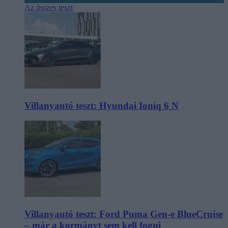
Az összes teszt
Villanyautó teszt: Hyundai Ioniq 6 N
Villanyautó teszt: Ford Puma Gen-e BlueCruise
– már a kormányt sem kell fogni