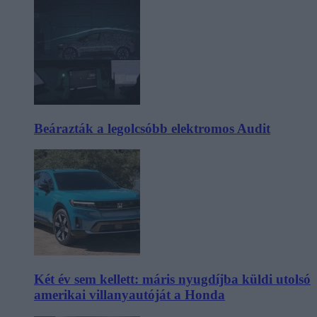
Beárazták a legolcsóbb elektromos Audit
Két év sem kellett: máris nyugdíjba küldi utolsó
amerikai villanyautóját a Honda