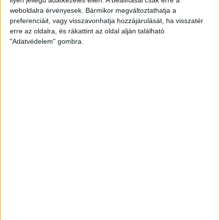
weboldalra érvényesek. Bármikor megváltoztathatja a
preferenciáit, vagy visszavonhatja hozzájárulását, ha visszatér
erre az oldalra, és rákattint az oldal alján található
"Adatvédelem" gombra.
Bővíti kínálatát a Cupra – érkezik az olcsóbb
Raval
Ennyiért nagyot szólhat: gyorsan tölthető kínai