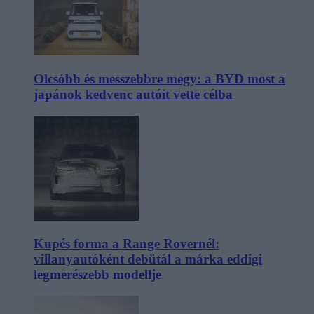
Olcsóbb és messzebbre megy: a BYD most a
japánok kedvenc autóit vette célba
Kupés forma a Range Rovernél:
villanyautóként debütál a márka eddigi
legmerészebb modellje