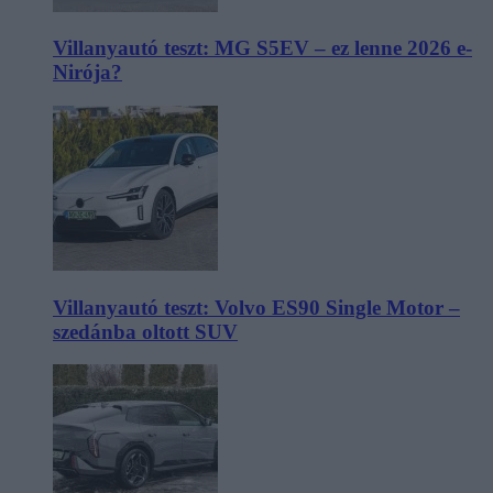
Villanyautó teszt: MG S5EV – ez lenne 2026 e-
Nirója?
Villanyautó teszt: Volvo ES90 Single Motor –
szedánba oltott SUV