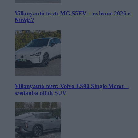
Villanyautó teszt: MG S5EV – ez lenne 2026 e-
Nirója?
Villanyautó teszt: Volvo ES90 Single Motor –
szedánba oltott SUV