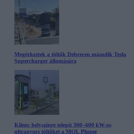
Megérkeztek a töltők Debrecen második Tesla
Supercharger állomására
Kilenc helyszínre telepít 300–600 kW-os
ultragyors töltőket a MOL Plugee