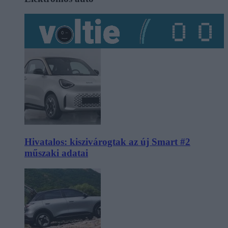
Hivatalos: kiszivárogtak az új Smart #2
műszaki adatai