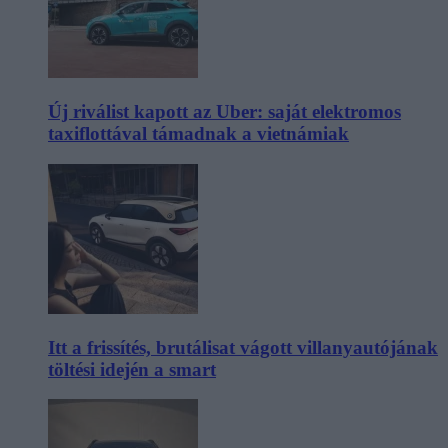
Új riválist kapott az Uber: saját elektromos
taxiflottával támadnak a vietnámiak
Itt a frissítés, brutálisat vágott villanyautójának
töltési idején a smart