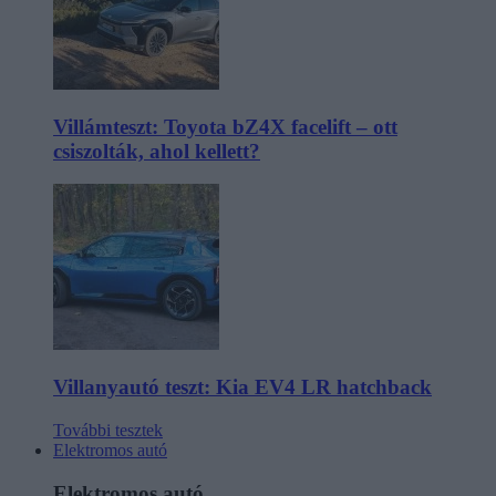
Villámteszt: Toyota bZ4X facelift – ott
csiszolták, ahol kellett?
Villanyautó teszt: Kia EV4 LR hatchback
További tesztek
Elektromos autó
Elektromos autó