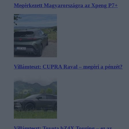
Megérkezett Magyarországra az Xpeng P7+
Villámteszt: CUPRA Raval – megéri a pénzét?
Villámteszt: Toyota bZ4X Touring – ez az,