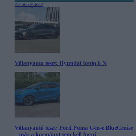
Az összes teszt
Villanyautó teszt: Hyundai Ioniq 6 N
Villanyautó teszt: Ford Puma Gen-e BlueCruise
– már a kormányt sem kell fogni