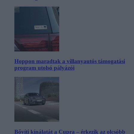
Hoppon maradtak a villanyautós támogatási
program utolsó pályázói
Bővíti kínálatát a Cupra – érkezik az olcsóbb