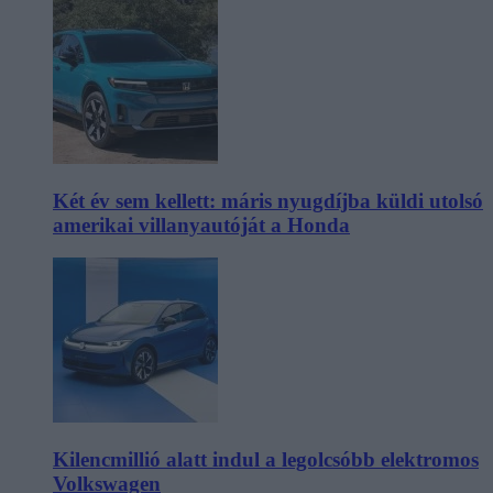
Két év sem kellett: máris nyugdíjba küldi utolsó
amerikai villanyautóját a Honda
Kilencmillió alatt indul a legolcsóbb elektromos
Volkswagen