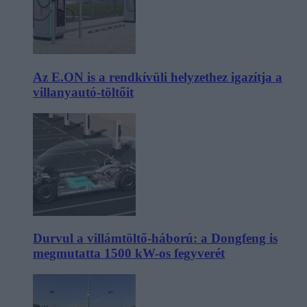
Az E.ON is a rendkívüli helyzethez igazítja a
villanyautó-töltőit
Durvul a villámtöltő-háború: a Dongfeng is
megmutatta 1500 kW-os fegyverét