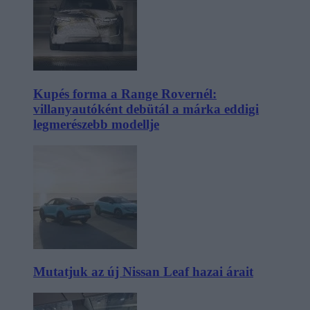
Kupés forma a Range Rovernél:
villanyautóként debütál a márka eddigi
legmerészebb modellje
Mutatjuk az új Nissan Leaf hazai árait