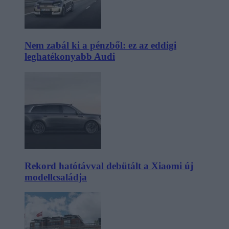
Nem zabál ki a pénzből: ez az eddigi
leghatékonyabb Audi
Rekord hatótávval debütált a Xiaomi új
modellcsaládja