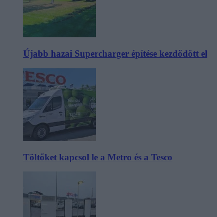
Újabb hazai Supercharger építése kezdődött el
Töltőket kapcsol le a Metro és a Tesco