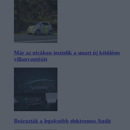
Már az utcákon tesztelik a smart új kétüléses
villanyautóját
Beárazták a legolcsóbb elektromos Audit