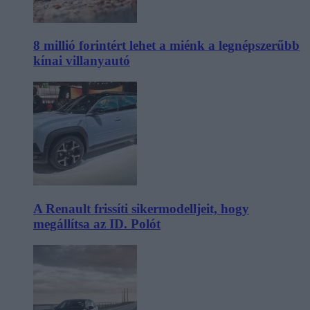
8 millió forintért lehet a miénk a legnépszerűbb
kínai villanyautó
A Renault frissíti sikermodelljeit, hogy
megállítsa az ID. Polót