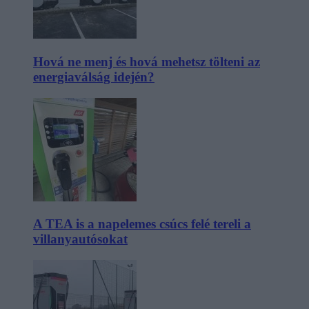
Hová ne menj és hová mehetsz tölteni az
energiaválság idején?
A TEA is a napelemes csúcs felé tereli a
villanyautósokat