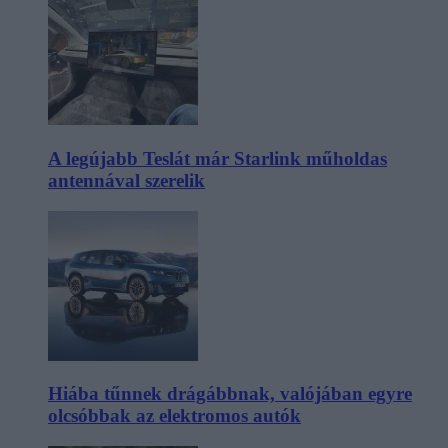
A legújabb Teslát már Starlink műholdas
antennával szerelik
Hiába tűnnek drágábbnak, valójában egyre
olcsóbbak az elektromos autók