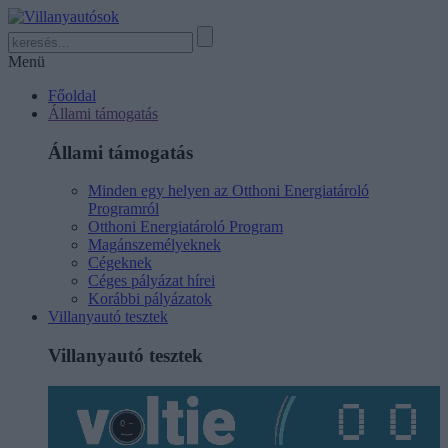
Menü
Főoldal
Állami támogatás
Állami támogatás
Minden egy helyen az Otthoni Energiatároló
Programról
Otthoni Energiatároló Program
Magánszemélyeknek
Cégeknek
Céges pályázat hírei
Korábbi pályázatok
Villanyautó tesztek
Villanyautó tesztek