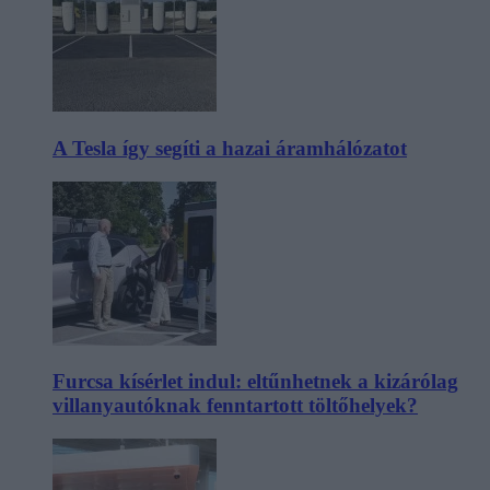
A Tesla így segíti a hazai áramhálózatot
Furcsa kísérlet indul: eltűnhetnek a kizárólag
villanyautóknak fenntartott töltőhelyek?