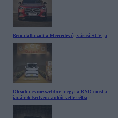
Bemutatkozott a Mercedes új városi SUV-ja
Olcsóbb és messzebbre megy: a BYD most a
japánok kedvenc autóit vette célba