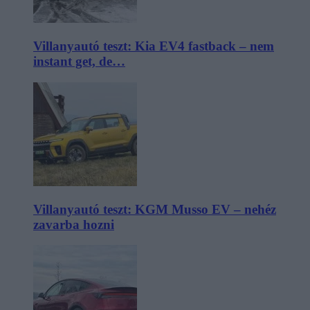
Villanyautó teszt: Kia EV4 fastback – nem
instant get, de…
Villanyautó teszt: KGM Musso EV – nehéz
zavarba hozni