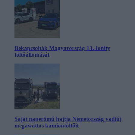
Bekapcsolták Magyarország 13. Ionity
töltőállomását
Saját naperőmű hajtja Németország vadiúj
megawattos kamiontöltőit