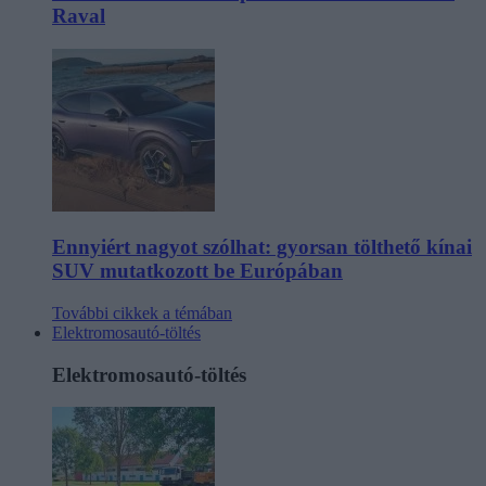
Raval
Ennyiért nagyot szólhat: gyorsan tölthető kínai
SUV mutatkozott be Európában
További cikkek a témában
Elektromosautó-töltés
Elektromosautó-töltés