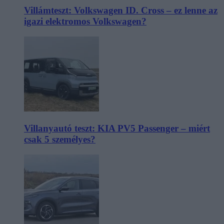
Villámteszt: Volkswagen ID. Cross – ez lenne az
igazi elektromos Volkswagen?
Villanyautó teszt: KIA PV5 Passenger – miért
csak 5 személyes?