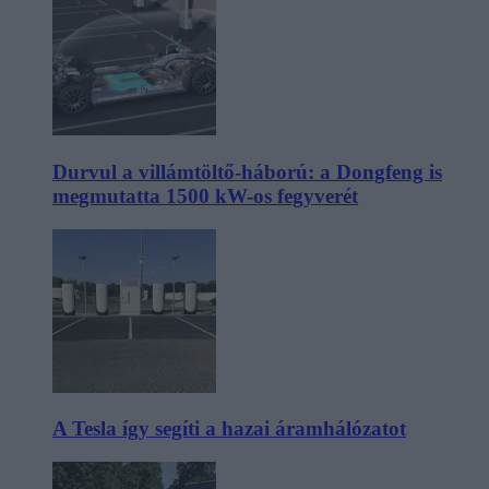
Durvul a villámtöltő-háború: a Dongfeng is
megmutatta 1500 kW-os fegyverét
A Tesla így segíti a hazai áramhálózatot