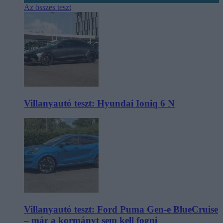
Az összes teszt
Villanyautó teszt: Hyundai Ioniq 6 N
Villanyautó teszt: Ford Puma Gen-e BlueCruise
– már a kormányt sem kell fogni