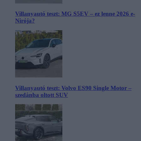
Villanyautó teszt: MG S5EV – ez lenne 2026 e-
Nirója?
Villanyautó teszt: Volvo ES90 Single Motor –
szedánba oltott SUV