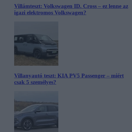
Villámteszt: Volkswagen ID. Cross – ez lenne az
igazi elektromos Volkswagen?
Villanyautó teszt: KIA PV5 Passenger – miért
csak 5 személyes?