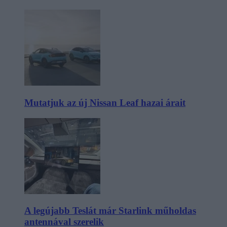
Mutatjuk az új Nissan Leaf hazai árait
A legújabb Teslát már Starlink műholdas
antennával szerelik