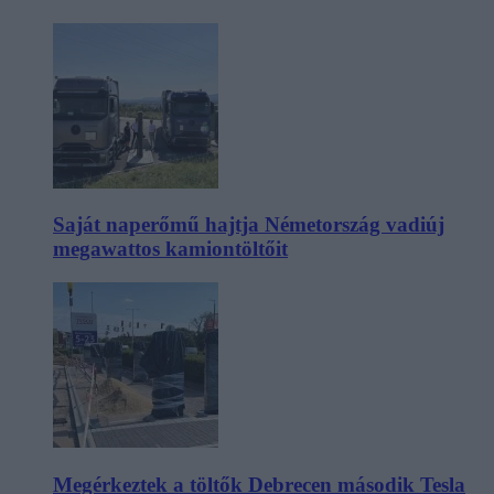
Saját naperőmű hajtja Németország vadiúj
megawattos kamiontöltőit
Megérkeztek a töltők Debrecen második Tesla