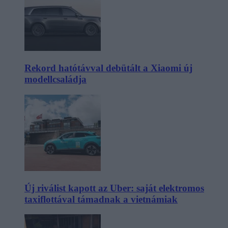
Rekord hatótávval debütált a Xiaomi új
modellcsaládja
Új riválist kapott az Uber: saját elektromos
taxiflottával támadnak a vietnámiak