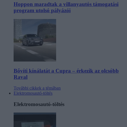
Hoppon maradtak a villanyautós támogatási
program utolsó pályázói
Bővíti kínálatát a Cupra – érkezik az olcsóbb
Raval
További cikkek a témában
Elektromosautó-töltés
Elektromosautó-töltés