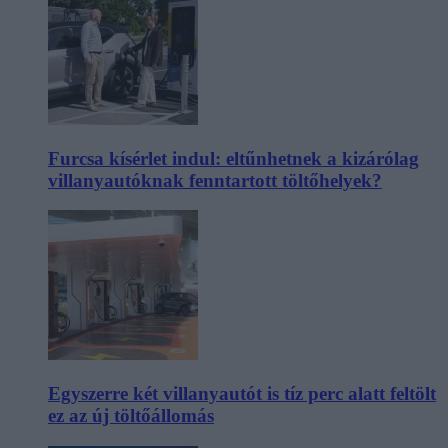
Furcsa kísérlet indul: eltűnhetnek a kizárólag
villanyautóknak fenntartott töltőhelyek?
Egyszerre két villanyautót is tíz perc alatt feltölt
ez az új töltőállomás