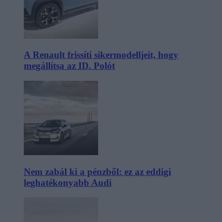
A Renault frissíti sikermodelljeit, hogy
megállítsa az ID. Polót
Nem zabál ki a pénzből: ez az eddigi
leghatékonyabb Audi