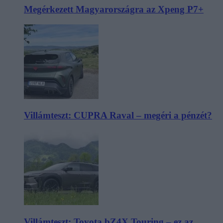
Megérkezett Magyarországra az Xpeng P7+
Villámteszt: CUPRA Raval – megéri a pénzét?
Villámteszt: Toyota bZ4X Touring – ez az,