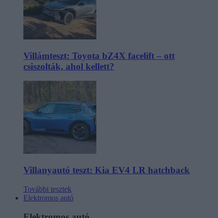
Villámteszt: Toyota bZ4X facelift – ott
csiszolták, ahol kellett?
Villanyautó teszt: Kia EV4 LR hatchback
További tesztek
Elektromos autó
Elektromos autó