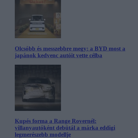
Olcsóbb és messzebbre megy: a BYD most a
japánok kedvenc autóit vette célba
Kupés forma a Range Rovernél:
villanyautóként debütál a márka eddigi
legmerészebb modellje