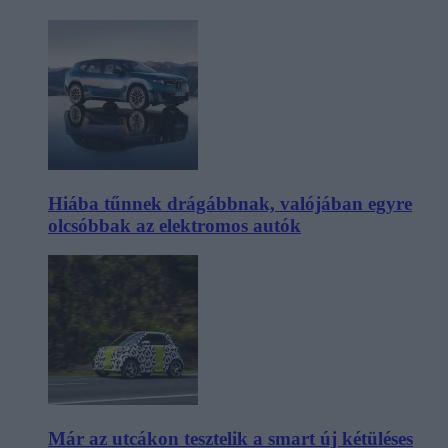
Hiába tűnnek drágábbnak, valójában egyre
olcsóbbak az elektromos autók
Már az utcákon tesztelik a smart új kétüléses