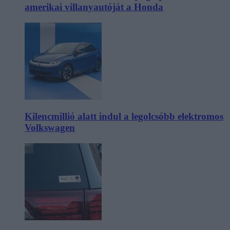
amerikai villanyautóját a Honda
Kilencmillió alatt indul a legolcsóbb elektromos
Volkswagen