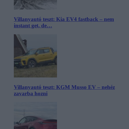
Villanyautó teszt: Kia EV4 fastback – nem
instant get, de…
Villanyautó teszt: KGM Musso EV – nehéz
zavarba hozni