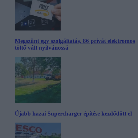
Megszűnt egy szolgáltatás, 86 privát elektromos
töltő vált nyilvánossá
Újabb hazai Supercharger építése kezdődött el