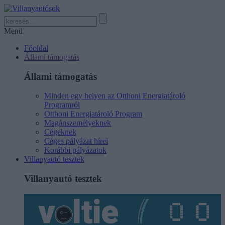
Menü
Főoldal
Állami támogatás
Állami támogatás
Minden egy helyen az Otthoni Energiatároló
Programról
Otthoni Energiatároló Program
Magánszemélyeknek
Cégeknek
Céges pályázat hírei
Korábbi pályázatok
Villanyautó tesztek
Villanyautó tesztek