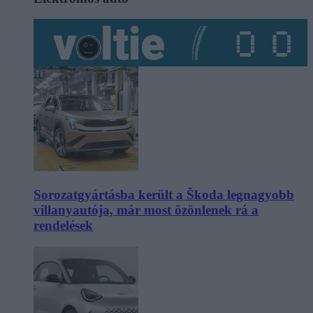
Sorozatgyártásba került a Škoda legnagyobb
villanyautója, már most özönlenek rá a
rendelések