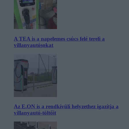
A TEA is a napelemes csúcs felé tereli a
villanyautósokat
Az E.ON is a rendkívüli helyzethez igazítja a
villanyautó-töltőit