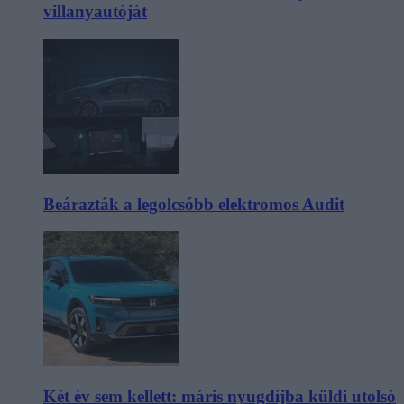
villanyautóját
Beárazták a legolcsóbb elektromos Audit
Két év sem kellett: máris nyugdíjba küldi utolsó