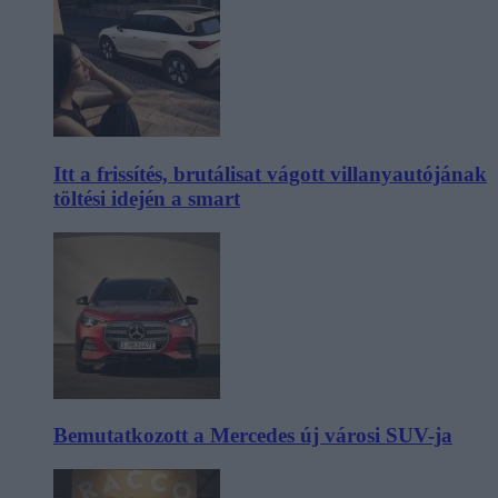
Itt a frissítés, brutálisat vágott villanyautójának
töltési idején a smart
Bemutatkozott a Mercedes új városi SUV-ja