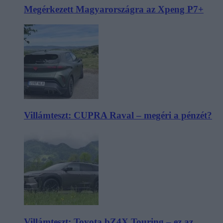
Megérkezett Magyarországra az Xpeng P7+
Villámteszt: CUPRA Raval – megéri a pénzét?
Villámteszt: Toyota bZ4X Touring – ez az,