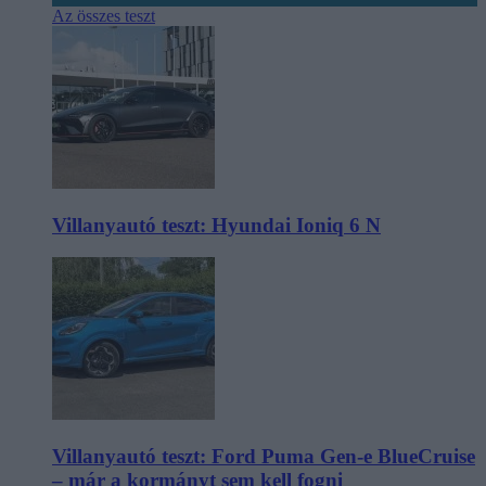
Az összes teszt
Villanyautó teszt: Hyundai Ioniq 6 N
Villanyautó teszt: Ford Puma Gen-e BlueCruise
– már a kormányt sem kell fogni