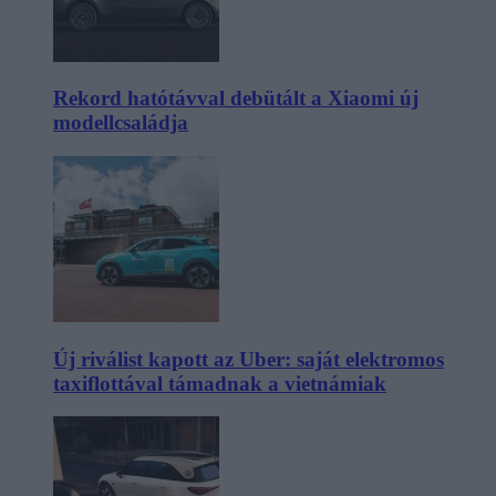
Rekord hatótávval debütált a Xiaomi új
modellcsaládja
Új riválist kapott az Uber: saját elektromos
taxiflottával támadnak a vietnámiak