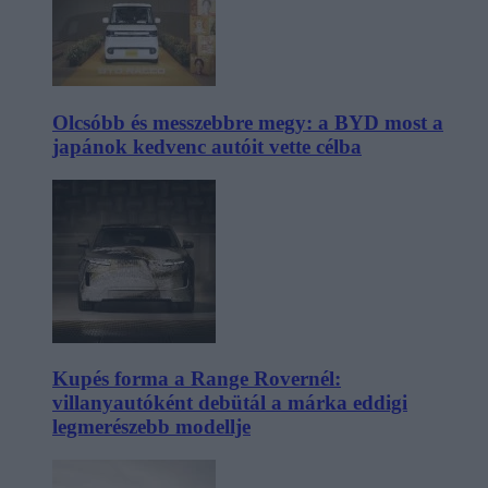
Olcsóbb és messzebbre megy: a BYD most a
japánok kedvenc autóit vette célba
Kupés forma a Range Rovernél:
villanyautóként debütál a márka eddigi
legmerészebb modellje