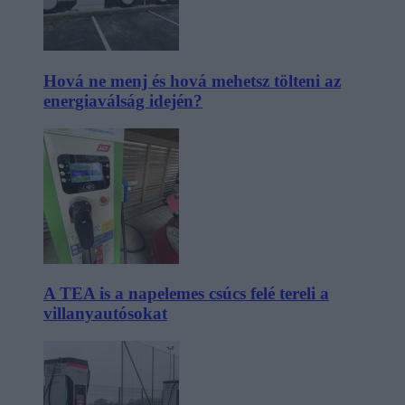
Hová ne menj és hová mehetsz tölteni az
energiaválság idején?
A TEA is a napelemes csúcs felé tereli a
villanyautósokat