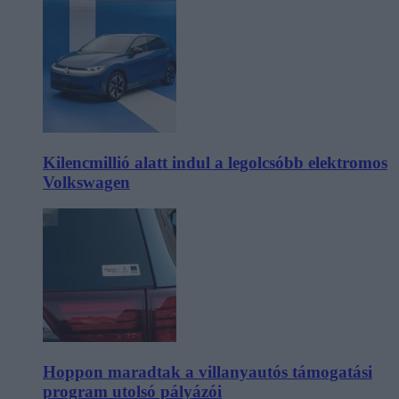
Kilencmillió alatt indul a legolcsóbb elektromos
Volkswagen
Hoppon maradtak a villanyautós támogatási
program utolsó pályázói