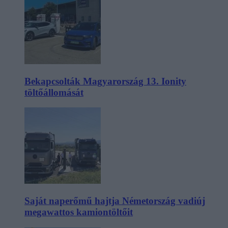
Bekapcsolták Magyarország 13. Ionity
töltőállomását
Saját naperőmű hajtja Németország vadiúj
megawattos kamiontöltőit