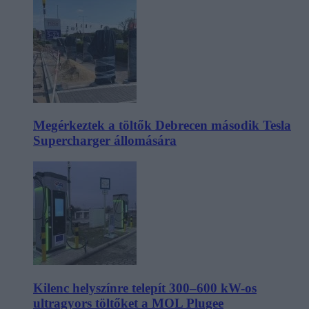
Megérkeztek a töltők Debrecen második Tesla
Supercharger állomására
Kilenc helyszínre telepít 300–600 kW-os
ultragyors töltőket a MOL Plugee