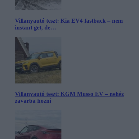
Villanyautó teszt: Kia EV4 fastback – nem
instant get, de…
Villanyautó teszt: KGM Musso EV – nehéz
zavarba hozni