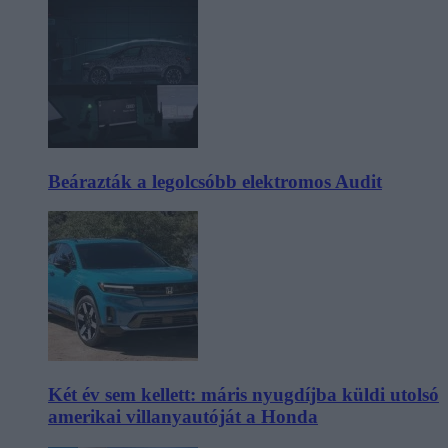
Beárazták a legolcsóbb elektromos Audit
Két év sem kellett: máris nyugdíjba küldi utolsó
amerikai villanyautóját a Honda