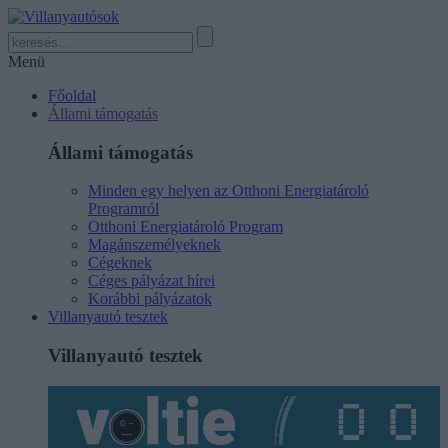
Menü
Főoldal
Állami támogatás
Állami támogatás
Minden egy helyen az Otthoni Energiatároló
Programról
Otthoni Energiatároló Program
Magánszemélyeknek
Cégeknek
Céges pályázat hírei
Korábbi pályázatok
Villanyautó tesztek
Villanyautó tesztek