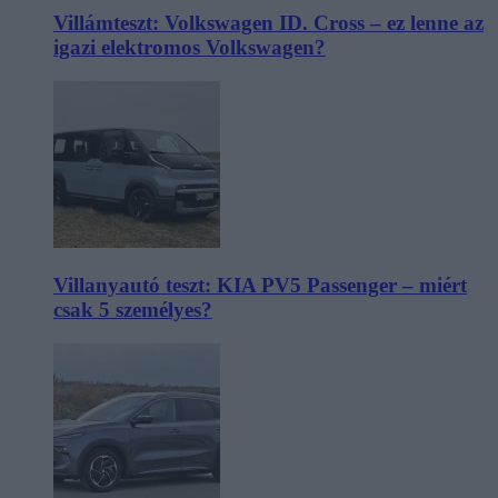
Villámteszt: Volkswagen ID. Cross – ez lenne az
igazi elektromos Volkswagen?
Villanyautó teszt: KIA PV5 Passenger – miért
csak 5 személyes?