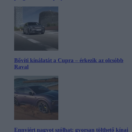
Bővíti kínálatát a Cupra – érkezik az olcsóbb
Raval
Ennyiért nagyot szólhat: gyorsan tölthető kínai