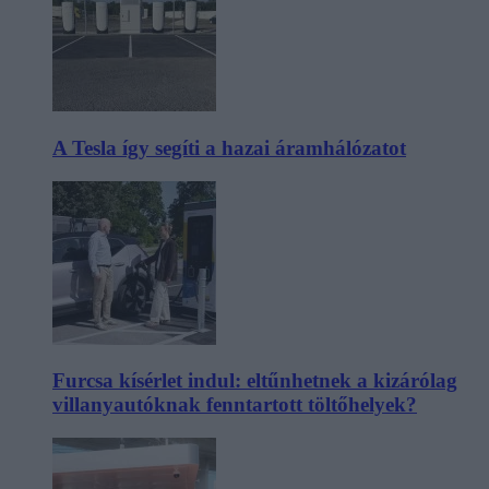
A Tesla így segíti a hazai áramhálózatot
Furcsa kísérlet indul: eltűnhetnek a kizárólag
villanyautóknak fenntartott töltőhelyek?