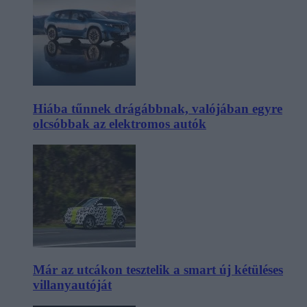
Hiába tűnnek drágábbnak, valójában egyre
olcsóbbak az elektromos autók
Már az utcákon tesztelik a smart új kétüléses
villanyautóját