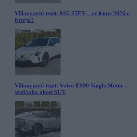
Villanyautó teszt: MG S5EV – ez lenne 2026 e-
Nirója?
Villanyautó teszt: Volvo ES90 Single Motor –
szedánba oltott SUV