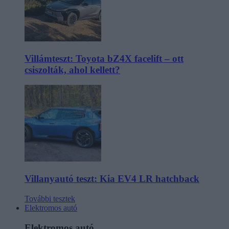
Villámteszt: Toyota bZ4X facelift – ott
csiszolták, ahol kellett?
Villanyautó teszt: Kia EV4 LR hatchback
További tesztek
Elektromos autó
Elektromos autó