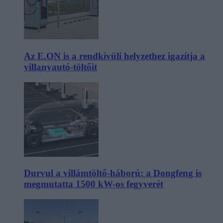
Az E.ON is a rendkívüli helyzethez igazítja a
villanyautó-töltőit
Durvul a villámtöltő-háború: a Dongfeng is
megmutatta 1500 kW-os fegyverét