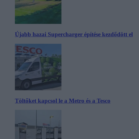
Újabb hazai Supercharger építése kezdődött el
Töltőket kapcsol le a Metro és a Tesco