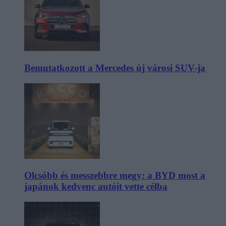
Bemutatkozott a Mercedes új városi SUV-ja
Olcsóbb és messzebbre megy: a BYD most a
japánok kedvenc autóit vette célba