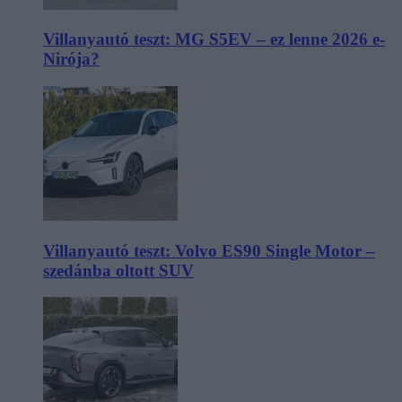
Villanyautó teszt: MG S5EV – ez lenne 2026 e-
Nirója?
Villanyautó teszt: Volvo ES90 Single Motor –
szedánba oltott SUV