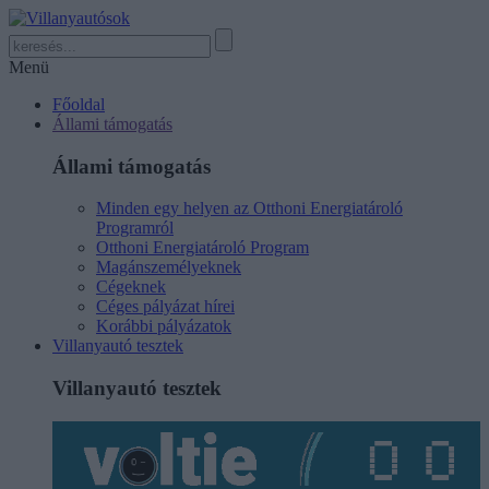
Menü
Főoldal
Állami támogatás
Állami támogatás
Minden egy helyen az Otthoni Energiatároló
Programról
Otthoni Energiatároló Program
Magánszemélyeknek
Cégeknek
Céges pályázat hírei
Korábbi pályázatok
Villanyautó tesztek
Villanyautó tesztek