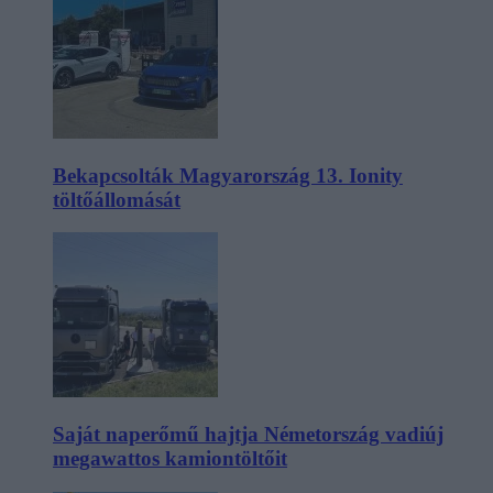
Bekapcsolták Magyarország 13. Ionity
töltőállomását
Saját naperőmű hajtja Németország vadiúj
megawattos kamiontöltőit