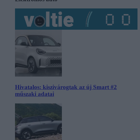
Hivatalos: kiszivárogtak az új Smart #2
műszaki adatai