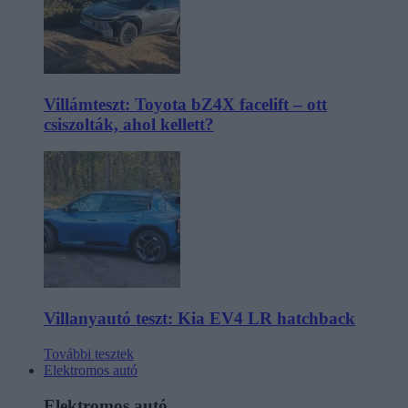
Villámteszt: Toyota bZ4X facelift – ott
csiszolták, ahol kellett?
Villanyautó teszt: Kia EV4 LR hatchback
További tesztek
Elektromos autó
Elektromos autó