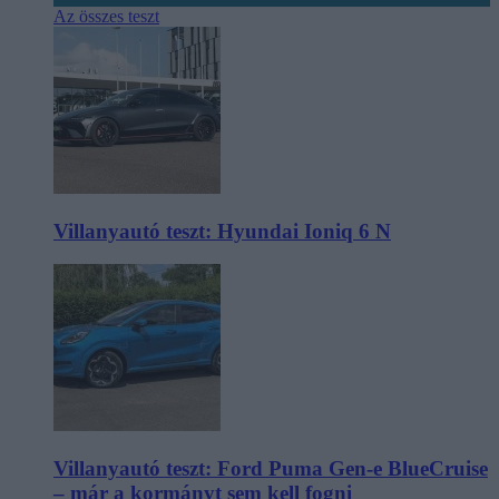
Az összes teszt
Villanyautó teszt: Hyundai Ioniq 6 N
Villanyautó teszt: Ford Puma Gen-e BlueCruise
– már a kormányt sem kell fogni