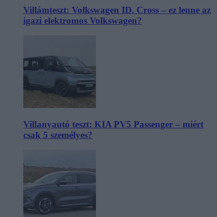
Villámteszt: Volkswagen ID. Cross – ez lenne az
igazi elektromos Volkswagen?
Villanyautó teszt: KIA PV5 Passenger – miért
csak 5 személyes?