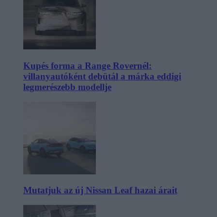
Kupés forma a Range Rovernél:
villanyautóként debütál a márka eddigi
legmerészebb modellje
Mutatjuk az új Nissan Leaf hazai árait