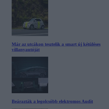
Már az utcákon tesztelik a smart új kétüléses
villanyautóját
Beárazták a legolcsóbb elektromos Audit