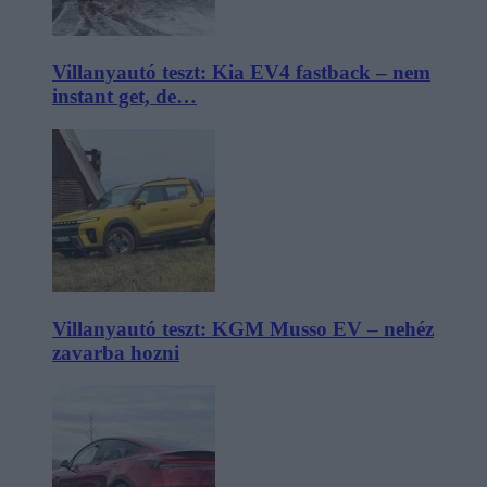
Villanyautó teszt: Kia EV4 fastback – nem
instant get, de…
Villanyautó teszt: KGM Musso EV – nehéz
zavarba hozni