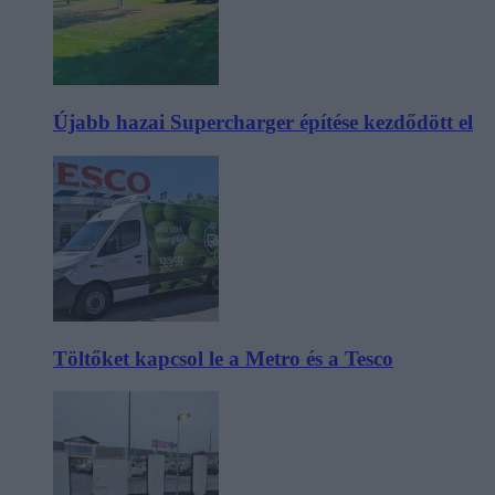
Újabb hazai Supercharger építése kezdődött el
Töltőket kapcsol le a Metro és a Tesco