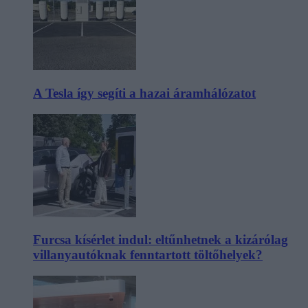
A Tesla így segíti a hazai áramhálózatot
Furcsa kísérlet indul: eltűnhetnek a kizárólag
villanyautóknak fenntartott töltőhelyek?