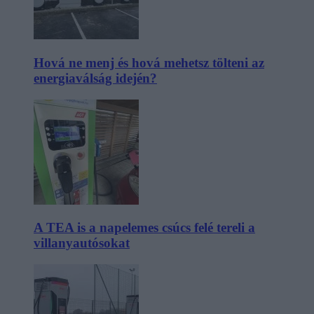
Hová ne menj és hová mehetsz tölteni az
energiaválság idején?
A TEA is a napelemes csúcs felé tereli a
villanyautósokat