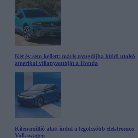
Két év sem kellett: máris nyugdíjba küldi utolsó
amerikai villanyautóját a Honda
Kilencmillió alatt indul a legolcsóbb elektromos
Volkswagen