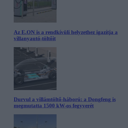
Az E.ON is a rendkívüli helyzethez igazítja a
villanyautó-töltőit
Durvul a villámtöltő-háború: a Dongfeng is
megmutatta 1500 kW-os fegyverét