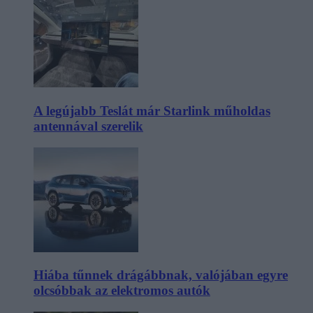
A legújabb Teslát már Starlink műholdas
antennával szerelik
Hiába tűnnek drágábbnak, valójában egyre
olcsóbbak az elektromos autók