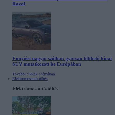
Raval
Ennyiért nagyot szólhat: gyorsan tölthető kínai
SUV mutatkozott be Európában
További cikkek a témában
Elektromosautó-töltés
Elektromosautó-töltés