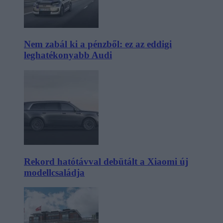
Nem zabál ki a pénzből: ez az eddigi
leghatékonyabb Audi
Rekord hatótávval debütált a Xiaomi új
modellcsaládja