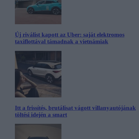
Új riválist kapott az Uber: saját elektromos
taxiflottával támadnak a vietnámiak
Itt a frissítés, brutálisat vágott villanyautójának
töltési idején a smart