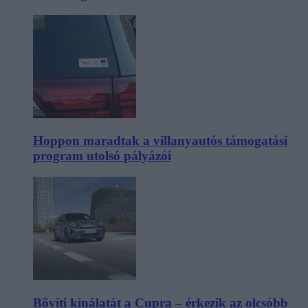
Hoppon maradtak a villanyautós támogatási
program utolsó pályázói
Bővíti kínálatát a Cupra – érkezik az olcsóbb