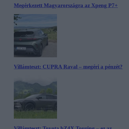
Megérkezett Magyarországra az Xpeng P7+
Villámteszt: CUPRA Raval – megéri a pénzét?
Villámteszt: Toyota bZ4X Touring – ez az,