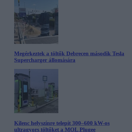
Megérkeztek a töltők Debrecen második Tesla
Supercharger állomására
Kilenc helyszínre telepít 300–600 kW-os
ultragyors töltőket a MOL Plugee