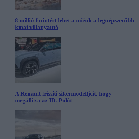
8 millió forintért lehet a miénk a legnépszerűbb
kínai villanyautó
A Renault frissíti sikermodelljeit, hogy
megállítsa az ID. Polót