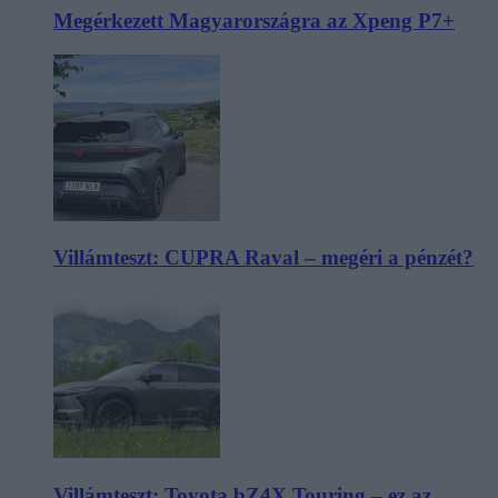
Megérkezett Magyarországra az Xpeng P7+
Villámteszt: CUPRA Raval – megéri a pénzét?
Villámteszt: Toyota bZ4X Touring – ez az,