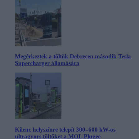
Megérkeztek a töltők Debrecen második Tesla
Supercharger állomására
Kilenc helyszínre telepít 300–600 kW-os
ultragyors töltőket a MOL Plugee