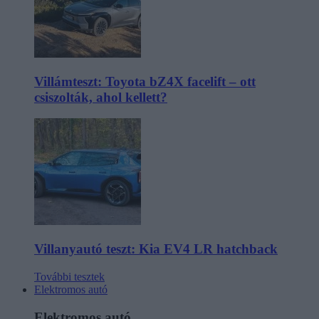
Villámteszt: Toyota bZ4X facelift – ott
csiszolták, ahol kellett?
Villanyautó teszt: Kia EV4 LR hatchback
További tesztek
Elektromos autó
Elektromos autó