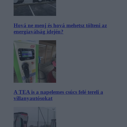
Hová ne menj és hová mehetsz tölteni az
energiaválság idején?
A TEA is a napelemes csúcs felé tereli a
villanyautósokat