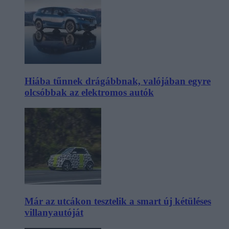
Hiába tűnnek drágábbnak, valójában egyre
olcsóbbak az elektromos autók
Már az utcákon tesztelik a smart új kétüléses
villanyautóját