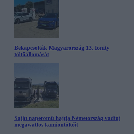
Bekapcsolták Magyarország 13. Ionity
töltőállomását
Saját naperőmű hajtja Németország vadiúj
megawattos kamiontöltőit