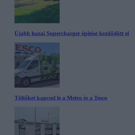
Újabb hazai Supercharger építése kezdődött el
Töltőket kapcsol le a Metro és a Tesco