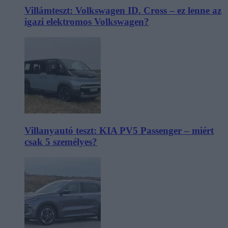
Villámteszt: Volkswagen ID. Cross – ez lenne az
igazi elektromos Volkswagen?
Villanyautó teszt: KIA PV5 Passenger – miért
csak 5 személyes?