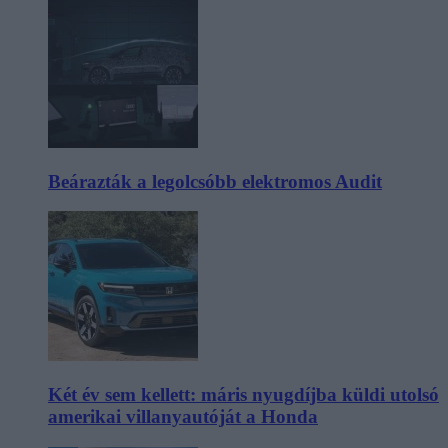
Beárazták a legolcsóbb elektromos Audit
Két év sem kellett: máris nyugdíjba küldi utolsó
amerikai villanyautóját a Honda