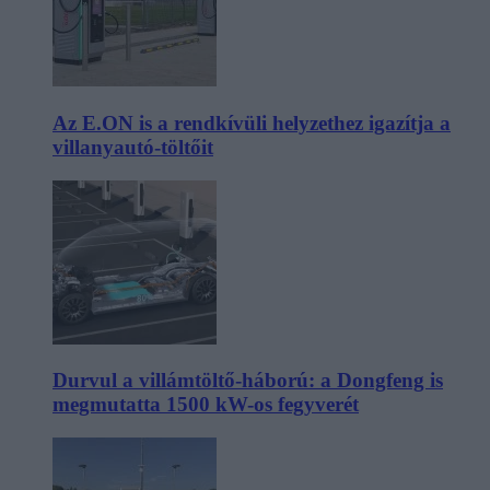
Az E.ON is a rendkívüli helyzethez igazítja a
villanyautó-töltőit
Durvul a villámtöltő-háború: a Dongfeng is
megmutatta 1500 kW-os fegyverét