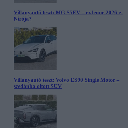
Villanyautó teszt: MG S5EV – ez lenne 2026 e-
Nirója?
Villanyautó teszt: Volvo ES90 Single Motor –
szedánba oltott SUV