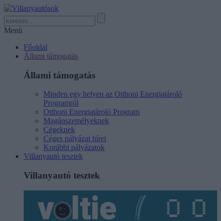
Menü
Főoldal
Állami támogatás
Állami támogatás
Minden egy helyen az Otthoni Energiatároló
Programról
Otthoni Energiatároló Program
Magánszemélyeknek
Cégeknek
Céges pályázat hírei
Korábbi pályázatok
Villanyautó tesztek
Villanyautó tesztek