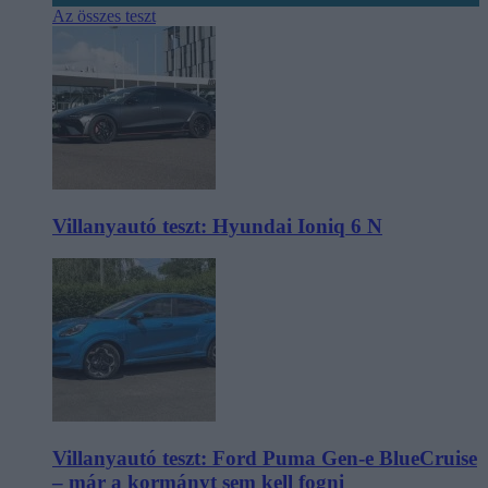
Az összes teszt
Villanyautó teszt: Hyundai Ioniq 6 N
Villanyautó teszt: Ford Puma Gen-e BlueCruise
– már a kormányt sem kell fogni