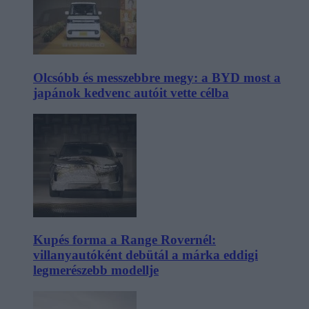
Olcsóbb és messzebbre megy: a BYD most a
japánok kedvenc autóit vette célba
Kupés forma a Range Rovernél:
villanyautóként debütál a márka eddigi
legmerészebb modellje