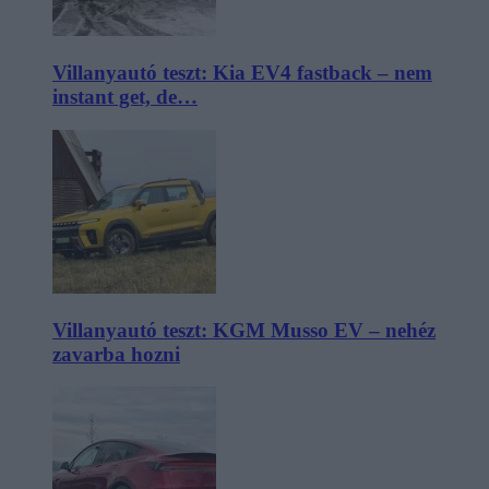
Villanyautó teszt: Kia EV4 fastback – nem
instant get, de…
Villanyautó teszt: KGM Musso EV – nehéz
zavarba hozni