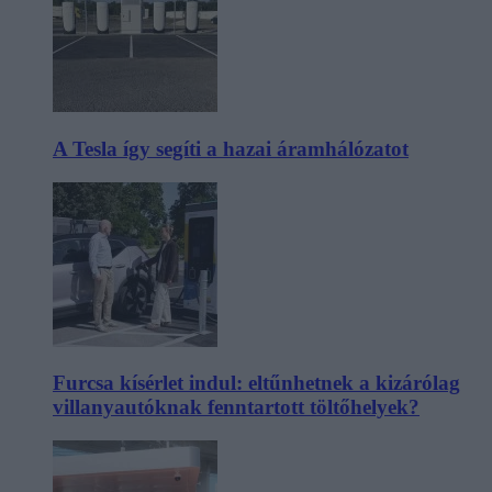
A Tesla így segíti a hazai áramhálózatot
Furcsa kísérlet indul: eltűnhetnek a kizárólag
villanyautóknak fenntartott töltőhelyek?