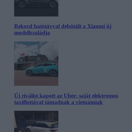
Rekord hatótávval debütált a Xiaomi új
modellcsaládja
Új riválist kapott az Uber: saját elektromos
taxiflottával támadnak a vietnámiak