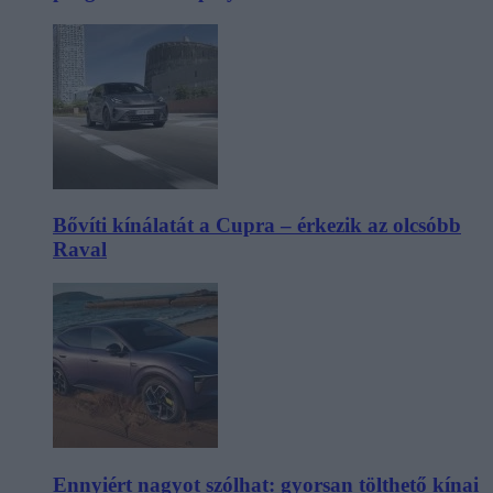
Bővíti kínálatát a Cupra – érkezik az olcsóbb
Raval
Ennyiért nagyot szólhat: gyorsan tölthető kínai