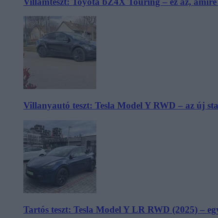
Villámteszt: Toyota bZ4X Touring – ez az, amir
Villanyautó teszt: Tesla Model Y RWD – az új s
Tartós teszt: Tesla Model Y LR RWD (2025) – egy 