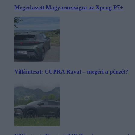
Megérkezett Magyarországra az Xpeng P7+
Villámteszt: CUPRA Raval – megéri a pénzét?