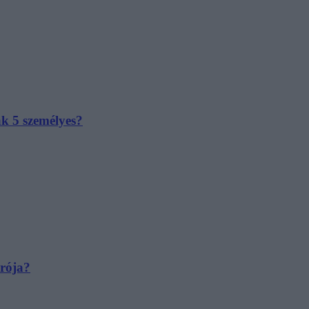
ak 5 személyes?
irója?