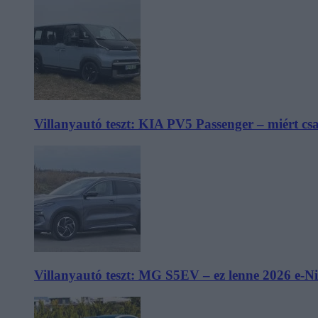
Villanyautó teszt: KIA PV5 Passenger – miért cs
Villanyautó teszt: MG S5EV – ez lenne 2026 e-N