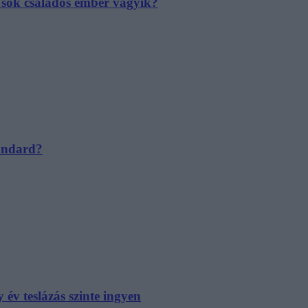
e sok családos ember vágyik?
tandard?
év teslázás szinte ingyen