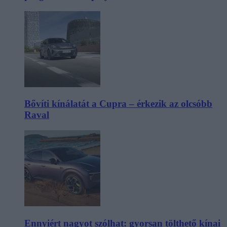
Bővíti kínálatát a Cupra – érkezik az olcsóbb
Raval
Ennyiért nagyot szólhat: gyorsan tölthető kínai