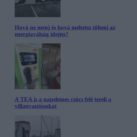
Hová ne menj és hová mehetsz tölteni az
energiaválság idején?
A TEA is a napelemes csúcs felé tereli a
villanyautósokat