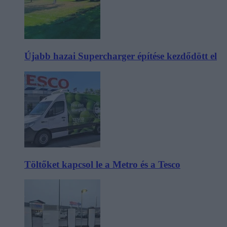
Újabb hazai Supercharger építése kezdődött el
Töltőket kapcsol le a Metro és a Tesco