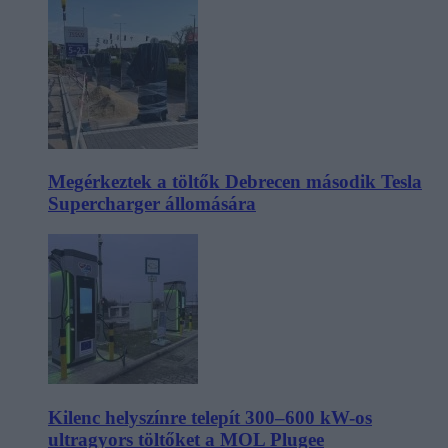
Megérkeztek a töltők Debrecen második Tesla
Supercharger állomására
Kilenc helyszínre telepít 300–600 kW-os
ultragyors töltőket a MOL Plugee