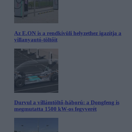
Az E.ON is a rendkívüli helyzethez igazítja a
villanyautó-töltőit
Durvul a villámtöltő-háború: a Dongfeng is
megmutatta 1500 kW-os fegyverét