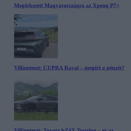
Megérkezett Magyarországra az Xpeng P7+
Villámteszt: CUPRA Raval – megéri a pénzét?
Villámteszt: Toyota bZ4X Touring – ez az,