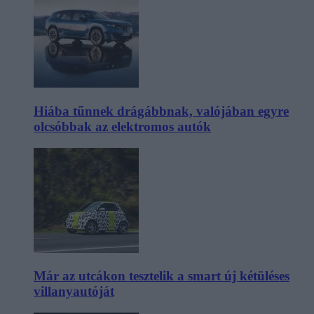
Hiába tűnnek drágábbnak, valójában egyre
olcsóbbak az elektromos autók
Már az utcákon tesztelik a smart új kétüléses
villanyautóját