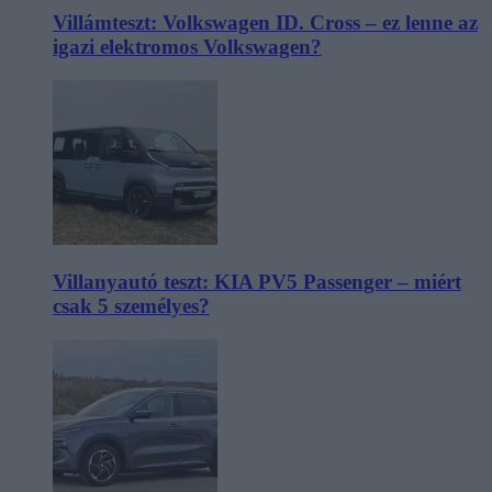
Villámteszt: Volkswagen ID. Cross – ez lenne az
igazi elektromos Volkswagen?
Villanyautó teszt: KIA PV5 Passenger – miért
csak 5 személyes?