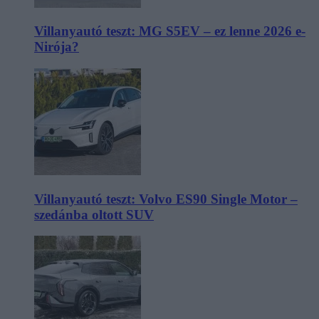
Villanyautó teszt: MG S5EV – ez lenne 2026 e-
Nirója?
Villanyautó teszt: Volvo ES90 Single Motor –
szedánba oltott SUV