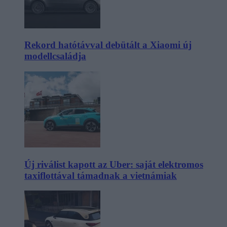
Rekord hatótávval debütált a Xiaomi új
modellcsaládja
Új riválist kapott az Uber: saját elektromos
taxiflottával támadnak a vietnámiak