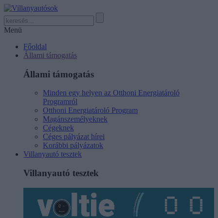
Menü
Főoldal
Állami támogatás
Állami támogatás
Minden egy helyen az Otthoni Energiatároló
Programról
Otthoni Energiatároló Program
Magánszemélyeknek
Cégeknek
Céges pályázat hírei
Korábbi pályázatok
Villanyautó tesztek
Villanyautó tesztek