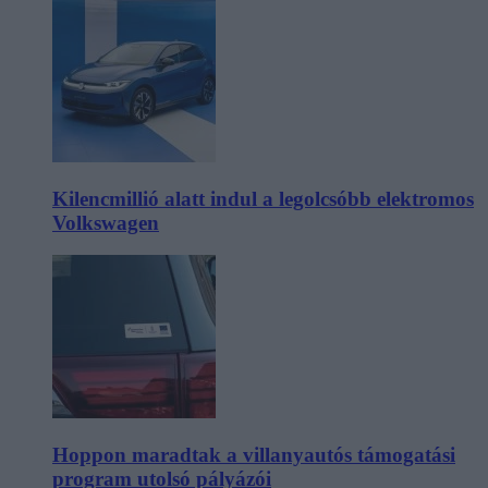
Kilencmillió alatt indul a legolcsóbb elektromos
Volkswagen
Hoppon maradtak a villanyautós támogatási
program utolsó pályázói