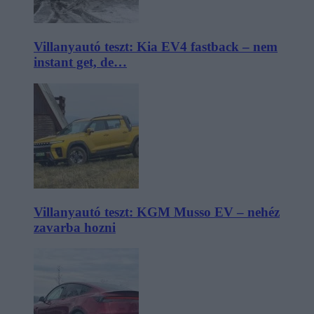
Villanyautó teszt: Kia EV4 fastback – nem
instant get, de…
Villanyautó teszt: KGM Musso EV – nehéz
zavarba hozni