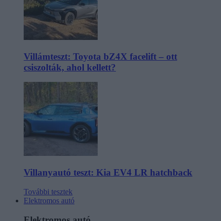
Villámteszt: Toyota bZ4X facelift – ott
csiszolták, ahol kellett?
Villanyautó teszt: Kia EV4 LR hatchback
További tesztek
Elektromos autó
Elektromos autó