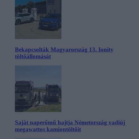
Bekapcsolták Magyarország 13. Ionity
töltőállomását
Saját naperőmű hajtja Németország vadiúj
megawattos kamiontöltőit