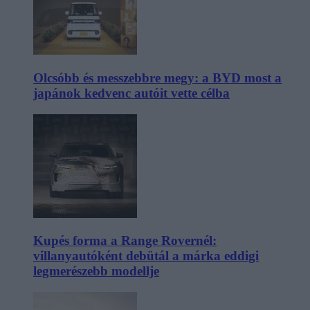
Olcsóbb és messzebbre megy: a BYD most a
japánok kedvenc autóit vette célba
Kupés forma a Range Rovernél:
villanyautóként debütál a márka eddigi
legmerészebb modellje