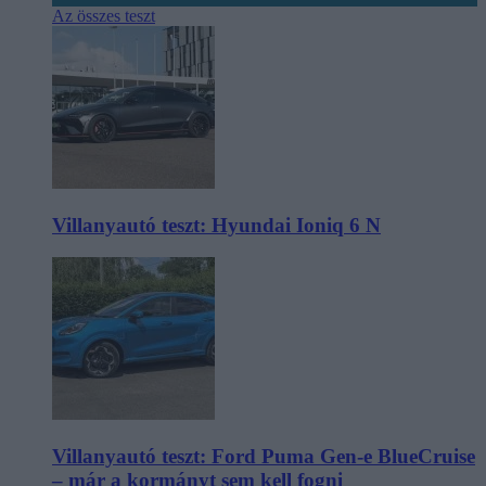
Az összes teszt
Villanyautó teszt: Hyundai Ioniq 6 N
Villanyautó teszt: Ford Puma Gen-e BlueCruise
– már a kormányt sem kell fogni