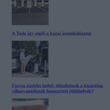
A Tesla így segíti a hazai áramhálózatot
Furcsa kísérlet indul: eltűnhetnek a kizárólag
villanyautóknak fenntartott töltőhelyek?