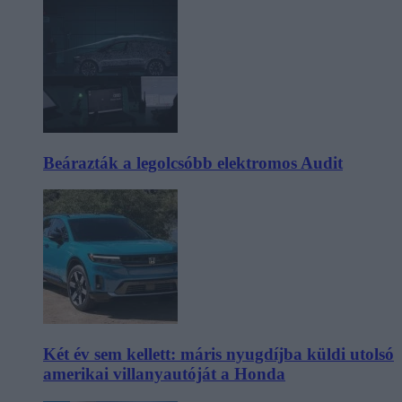
Beárazták a legolcsóbb elektromos Audit
Két év sem kellett: máris nyugdíjba küldi utolsó
amerikai villanyautóját a Honda