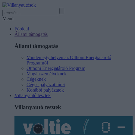
Menü
Főoldal
Állami támogatás
Állami támogatás
Minden egy helyen az Otthoni Energiatároló
Programról
Otthoni Energiatároló Program
Magánszemélyeknek
Cégeknek
Céges pályázat hírei
Korábbi pályázatok
Villanyautó tesztek
Villanyautó tesztek