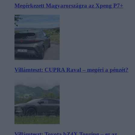
Megérkezett Magyarországra az Xpeng P7+
Villámteszt: CUPRA Raval – megéri a pénzét?
Villámteszt: Toyota bZ4X Touring – ez az,