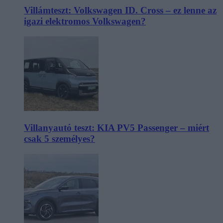
Villámteszt: Volkswagen ID. Cross – ez lenne az
igazi elektromos Volkswagen?
Villanyautó teszt: KIA PV5 Passenger – miért
csak 5 személyes?