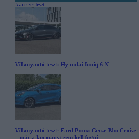
Az összes teszt
Villanyautó teszt: Hyundai Ioniq 6 N
Villanyautó teszt: Ford Puma Gen-e BlueCruise
– már a kormányt sem kell fogni