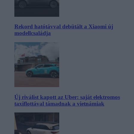
Rekord hatótávval debütált a Xiaomi új
modellcsaládja
Új riválist kapott az Uber: saját elektromos
taxiflottával támadnak a vietnámiak