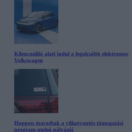
Kilencmillió alatt indul a legolcsóbb elektromos
Volkswagen
Hoppon maradtak a villanyautós támogatási
program utolsó pályázói