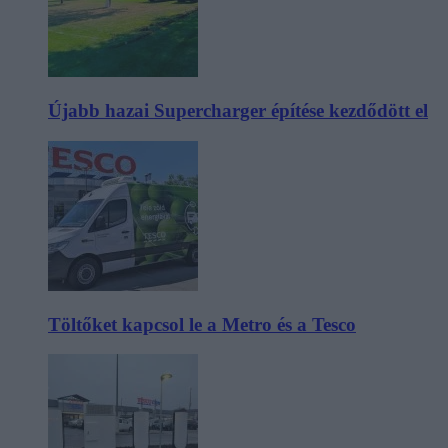
Újabb hazai Supercharger építése kezdődött el
Töltőket kapcsol le a Metro és a Tesco