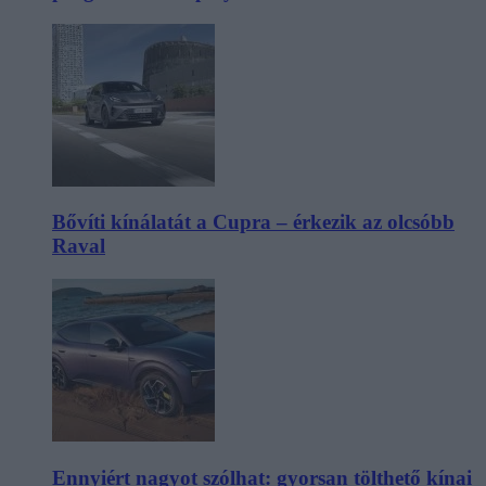
Bővíti kínálatát a Cupra – érkezik az olcsóbb
Raval
Ennyiért nagyot szólhat: gyorsan tölthető kínai