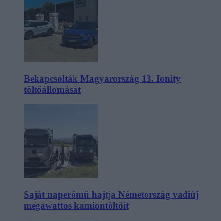
Bekapcsolták Magyarország 13. Ionity
töltőállomását
Saját naperőmű hajtja Németország vadiúj
megawattos kamiontöltőit