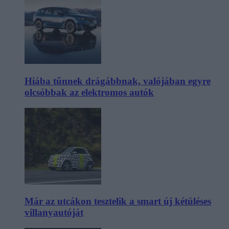
Hiába tűnnek drágábbnak, valójában egyre
olcsóbbak az elektromos autók
Már az utcákon tesztelik a smart új kétüléses
villanyautóját