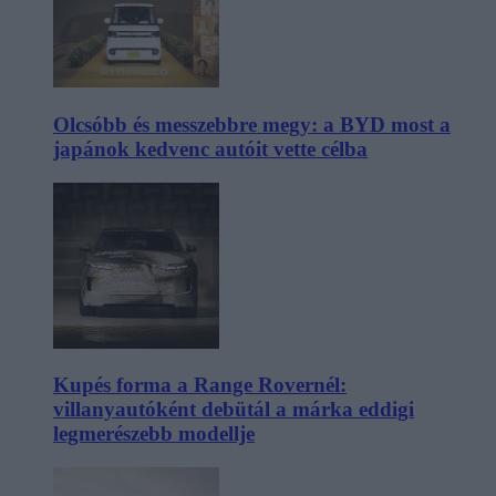
Olcsóbb és messzebbre megy: a BYD most a
japánok kedvenc autóit vette célba
Kupés forma a Range Rovernél:
villanyautóként debütál a márka eddigi
legmerészebb modellje