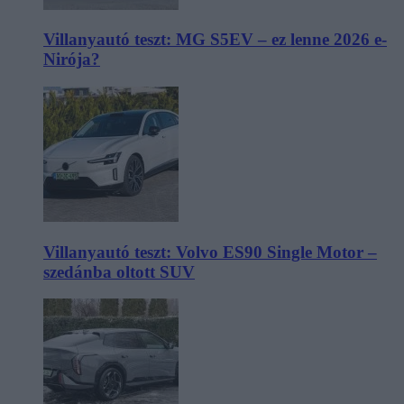
Villanyautó teszt: MG S5EV – ez lenne 2026 e-
Nirója?
Villanyautó teszt: Volvo ES90 Single Motor –
szedánba oltott SUV