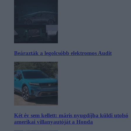
Beárazták a legolcsóbb elektromos Audit
Két év sem kellett: máris nyugdíjba küldi utolsó
amerikai villanyautóját a Honda