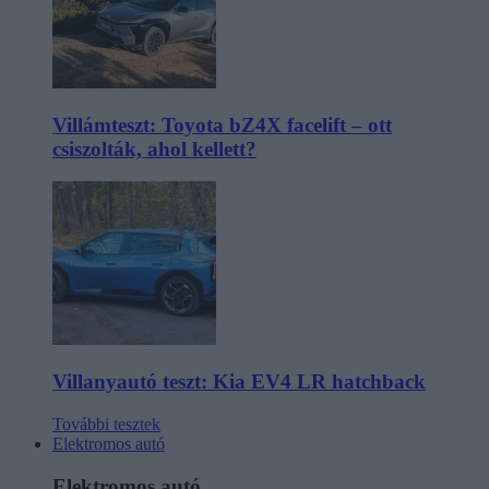
Villámteszt: Toyota bZ4X facelift – ott
csiszolták, ahol kellett?
Villanyautó teszt: Kia EV4 LR hatchback
További tesztek
Elektromos autó
Elektromos autó