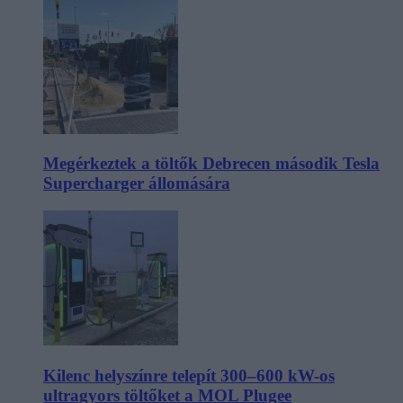
Megérkeztek a töltők Debrecen második Tesla
Supercharger állomására
Kilenc helyszínre telepít 300–600 kW-os
ultragyors töltőket a MOL Plugee