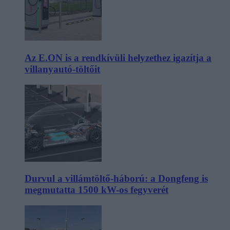
Az E.ON is a rendkívüli helyzethez igazítja a
villanyautó-töltőit
Durvul a villámtöltő-háború: a Dongfeng is
megmutatta 1500 kW-os fegyverét