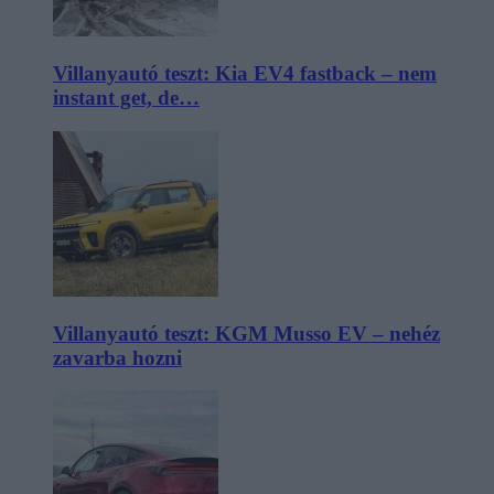
Villanyautó teszt: Kia EV4 fastback – nem
instant get, de…
Villanyautó teszt: KGM Musso EV – nehéz
zavarba hozni