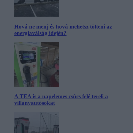
Hová ne menj és hová mehetsz tölteni az
energiaválság idején?
A TEA is a napelemes csúcs felé tereli a
villanyautósokat