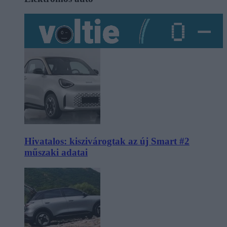
Hivatalos: kiszivárogtak az új Smart #2
műszaki adatai