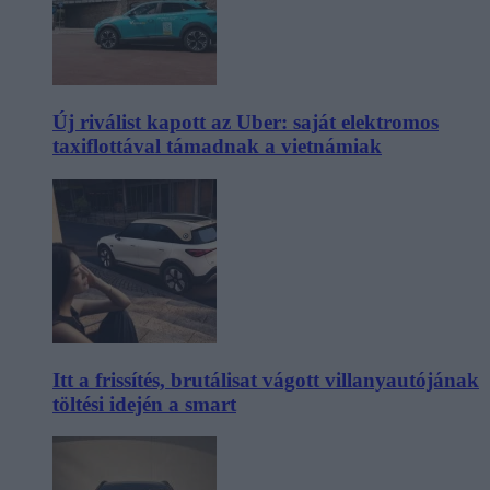
Új riválist kapott az Uber: saját elektromos
taxiflottával támadnak a vietnámiak
Itt a frissítés, brutálisat vágott villanyautójának
töltési idején a smart