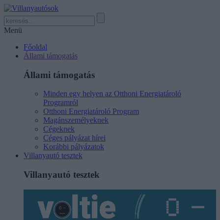
Menü
Főoldal
Állami támogatás
Állami támogatás
Minden egy helyen az Otthoni Energiatároló
Programról
Otthoni Energiatároló Program
Magánszemélyeknek
Cégeknek
Céges pályázat hírei
Korábbi pályázatok
Villanyautó tesztek
Villanyautó tesztek