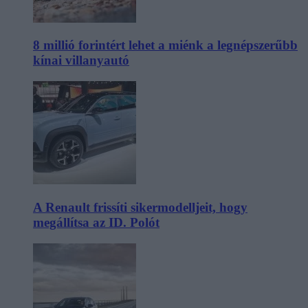
8 millió forintért lehet a miénk a legnépszerűbb
kínai villanyautó
A Renault frissíti sikermodelljeit, hogy
megállítsa az ID. Polót