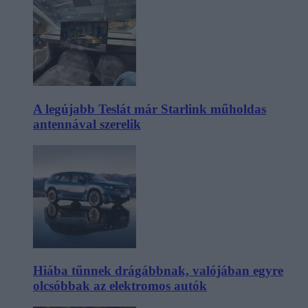
A legújabb Teslát már Starlink műholdas
antennával szerelik
Hiába tűnnek drágábbnak, valójában egyre
olcsóbbak az elektromos autók