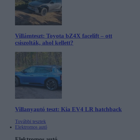
Villámteszt: Toyota bZ4X facelift – ott
csiszolták, ahol kellett?
Villanyautó teszt: Kia EV4 LR hatchback
További tesztek
Elektromos autó
Elektromos autó