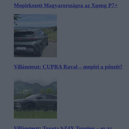
Megérkezett Magyarországra az Xpeng P7+
Villámteszt: CUPRA Raval – megéri a pénzét?
Villámteszt: Toyota bZ4X Touring – ez az,