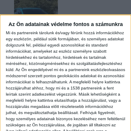
Az Ön adatainak védelme fontos a számunkra
Mi és partnereink tárolunk és/vagy férünk hozzá információkhoz
egy eszközön, például sütik formájában, és személyes adatokat
dolgozunk fel, például egyedi azonosítókat és standard
információkat, amelyeket az eszköz személyre szabott
Két év sem kellett: máris nyugdíjba küldi utolsó
hirdetésekhez és tartalomhoz, hirdetések és tartalmak
amerikai villanyautóját a Honda
méréséhez, közönségmérésekhez és szolgáltatásfejlesztéshez
küld.
Az Ön engedélyével mi és a partnereink eszközleolvasásos
módszerrel szerzett pontos geolokációs adatokat és azonosítási
információkat is felhasználhatunk. A megfelelő helyre kattintva
hozzájárulhat ahhoz, hogy mi és a 1538 partnereink a fent
leírtak szerint adatkezelést végezzünk. Másik lehetőségként a
megfelelő helyre kattintva elutasíthatja a hozzájárulást, vagy a
hozzájárulás megadása előtt részletesebb információkhoz
juthat, és megváltoztathatja beállításait.
Felhívjuk figyelmét,
hogy személyes adatainak bizonyos kezeléséhez nem feltétlenül
Kilencmillió alatt indul a legolcsóbb elektromos
szükséges az Ön hozzájárulása, de jogában áll tiltakozni az
Volkswagen
ilyen jellegű adatkezelés ellen. A beállításai csak erre a