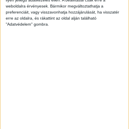
weboldalra érvényesek. Bármikor megváltoztathatja a
preferenciáit, vagy visszavonhatja hozzájárulását, ha visszatér
erre az oldalra, és rákattint az oldal alján található
"Adatvédelem" gombra.
Hoppon maradtak a villanyautós támogatási
program utolsó pályázói
Bővíti kínálatát a Cupra – érkezik az olcsóbb