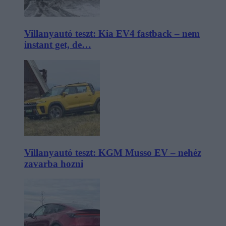
Villanyautó teszt: Kia EV4 fastback – nem
instant get, de…
Villanyautó teszt: KGM Musso EV – nehéz
zavarba hozni