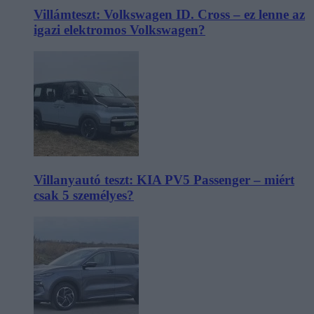
Villámteszt: Volkswagen ID. Cross – ez lenne az
igazi elektromos Volkswagen?
Villanyautó teszt: KIA PV5 Passenger – miért
csak 5 személyes?