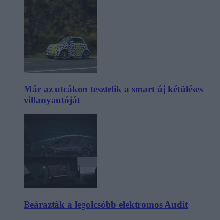
Már az utcákon tesztelik a smart új kétüléses
villanyautóját
Beárazták a legolcsóbb elektromos Audit