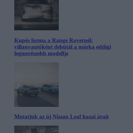
Kupés forma a Range Rovernél:
villanyautóként debütál a márka eddigi
legmerészebb modellje
Mutatjuk az új Nissan Leaf hazai árait