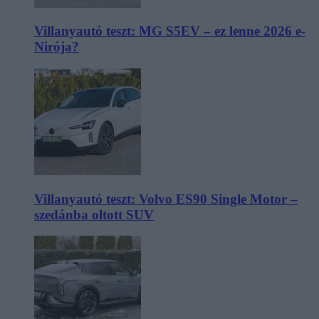
Villanyautó teszt: MG S5EV – ez lenne 2026 e-
Nirója?
Villanyautó teszt: Volvo ES90 Single Motor –
szedánba oltott SUV