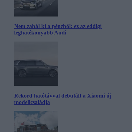
Nem zabál ki a pénzből: ez az eddigi
leghatékonyabb Audi
Rekord hatótávval debütált a Xiaomi új
modellcsaládja