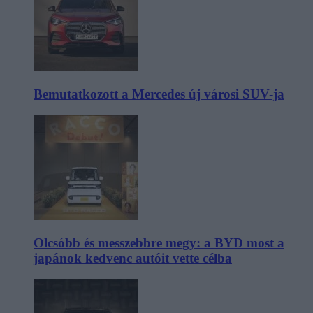
Bemutatkozott a Mercedes új városi SUV-ja
Olcsóbb és messzebbre megy: a BYD most a
japánok kedvenc autóit vette célba