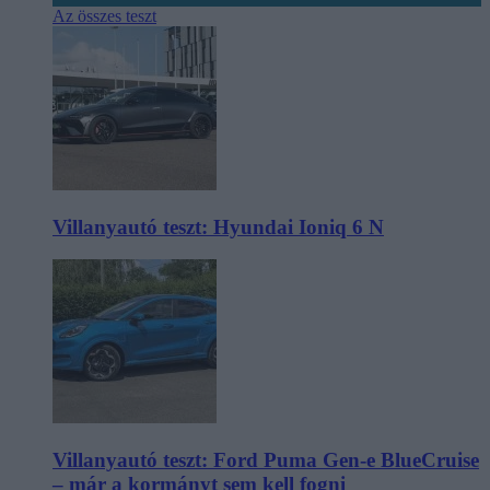
Az összes teszt
Villanyautó teszt: Hyundai Ioniq 6 N
Villanyautó teszt: Ford Puma Gen-e BlueCruise
– már a kormányt sem kell fogni