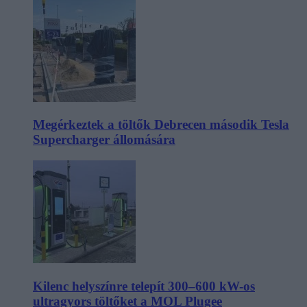
Megérkeztek a töltők Debrecen második Tesla
Supercharger állomására
Kilenc helyszínre telepít 300–600 kW-os
ultragyors töltőket a MOL Plugee