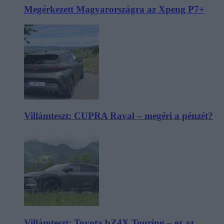
Megérkezett Magyarországra az Xpeng P7+
Villámteszt: CUPRA Raval – megéri a pénzét?
Villámteszt: Toyota bZ4X Touring – ez az,