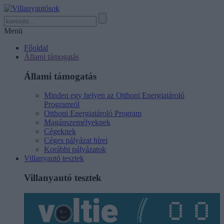
Menü
Főoldal
Állami támogatás
Állami támogatás
Minden egy helyen az Otthoni Energiatároló
Programról
Otthoni Energiatároló Program
Magánszemélyeknek
Cégeknek
Céges pályázat hírei
Korábbi pályázatok
Villanyautó tesztek
Villanyautó tesztek