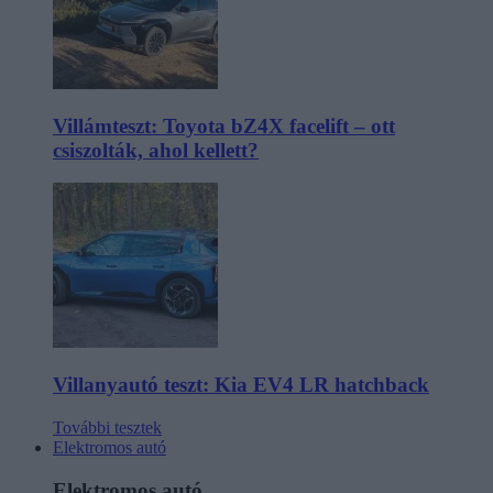
Villámteszt: Toyota bZ4X facelift – ott
csiszolták, ahol kellett?
Villanyautó teszt: Kia EV4 LR hatchback
További tesztek
Elektromos autó
Elektromos autó