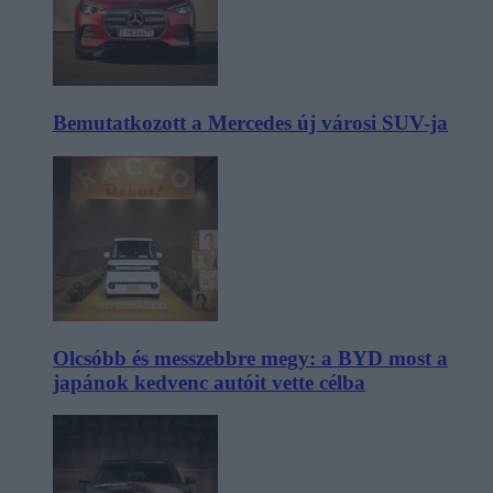
Bemutatkozott a Mercedes új városi SUV-ja
Olcsóbb és messzebbre megy: a BYD most a
japánok kedvenc autóit vette célba