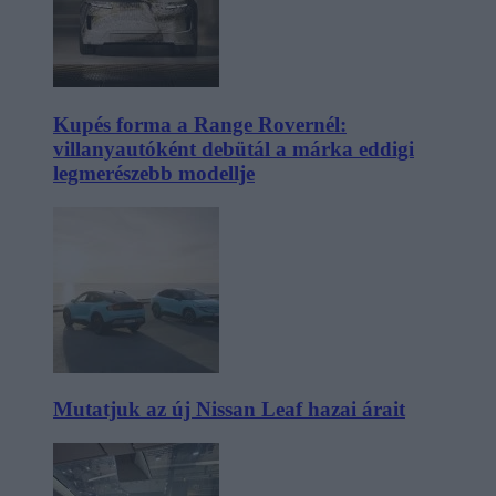
Kupés forma a Range Rovernél:
villanyautóként debütál a márka eddigi
legmerészebb modellje
Mutatjuk az új Nissan Leaf hazai árait