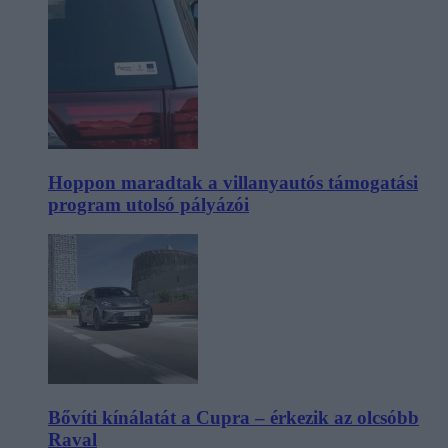
Hoppon maradtak a villanyautós támogatási
program utolsó pályázói
Bővíti kínálatát a Cupra – érkezik az olcsóbb
Raval