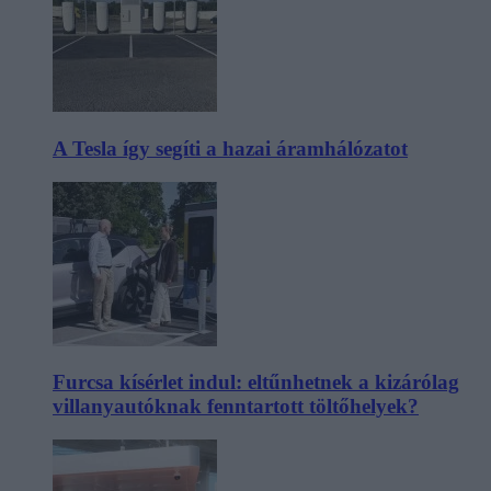
A Tesla így segíti a hazai áramhálózatot
Furcsa kísérlet indul: eltűnhetnek a kizárólag
villanyautóknak fenntartott töltőhelyek?