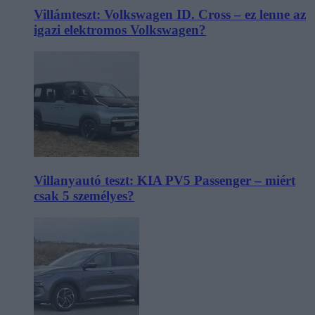
Villámteszt: Volkswagen ID. Cross – ez lenne az
igazi elektromos Volkswagen?
Villanyautó teszt: KIA PV5 Passenger – miért
csak 5 személyes?