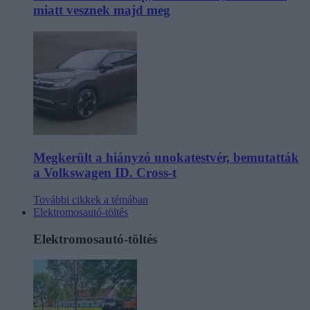
miatt vesznek majd meg
Megkerült a hiányzó unokatestvér, bemutatták
a Volkswagen ID. Cross-t
További cikkek a témában
Elektromosautó-töltés
Elektromosautó-töltés