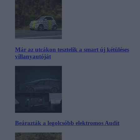
Már az utcákon tesztelik a smart új kétüléses
villanyautóját
Beárazták a legolcsóbb elektromos Audit