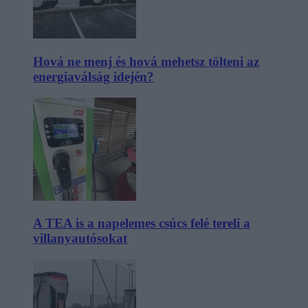
Hová ne menj és hová mehetsz tölteni az
energiaválság idején?
A TEA is a napelemes csúcs felé tereli a
villanyautósokat