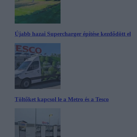
Újabb hazai Supercharger építése kezdődött el
Töltőket kapcsol le a Metro és a Tesco