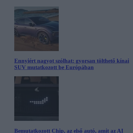
Ennyiért nagyot szólhat: gyorsan tölthető kínai
SUV mutatkozott be Európában
Bemutatkozott Chip, az első autó, amit az AI