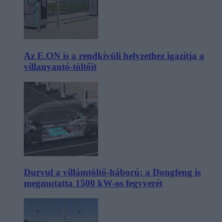
Az E.ON is a rendkívüli helyzethez igazítja a
villanyautó-töltőit
Durvul a villámtöltő-háború: a Dongfeng is
megmutatta 1500 kW-os fegyverét