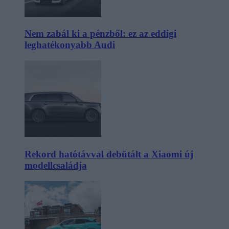
Nem zabál ki a pénzből: ez az eddigi
leghatékonyabb Audi
Rekord hatótávval debütált a Xiaomi új
modellcsaládja