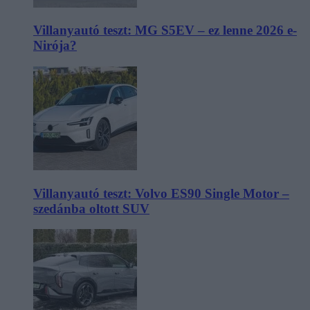
Villanyautó teszt: MG S5EV – ez lenne 2026 e-
Nirója?
Villanyautó teszt: Volvo ES90 Single Motor –
szedánba oltott SUV