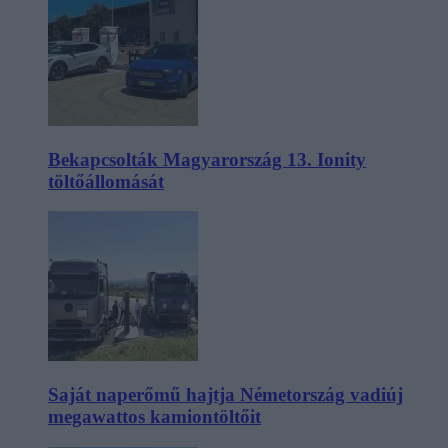
Bekapcsolták Magyarország 13. Ionity
töltőállomását
Saját naperőmű hajtja Németország vadiúj
megawattos kamiontöltőit