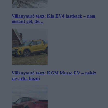
Villanyautó teszt: Kia EV4 fastback – nem
instant get, de…
Villanyautó teszt: KGM Musso EV – nehéz
zavarba hozni