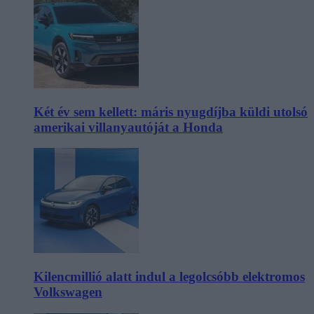
Két év sem kellett: máris nyugdíjba küldi utolsó
amerikai villanyautóját a Honda
Kilencmillió alatt indul a legolcsóbb elektromos
Volkswagen