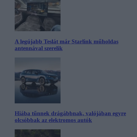
A legújabb Teslát már Starlink műholdas
antennával szerelik
Hiába tűnnek drágábbnak, valójában egyre
olcsóbbak az elektromos autók