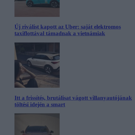
Új riválist kapott az Uber: saját elektromos
taxiflottával támadnak a vietnámiak
Itt a frissítés, brutálisat vágott villanyautójának
töltési idején a smart