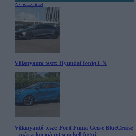
Az összes teszt
Villanyautó teszt: Hyundai Ioniq 6 N
Villanyautó teszt: Ford Puma Gen-e BlueCruise
– már a kormányt sem kell fogni