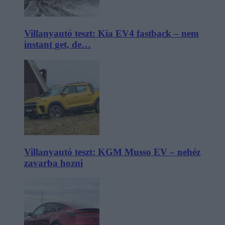
Villanyautó teszt: Kia EV4 fastback – nem
instant get, de…
Villanyautó teszt: KGM Musso EV – nehéz
zavarba hozni