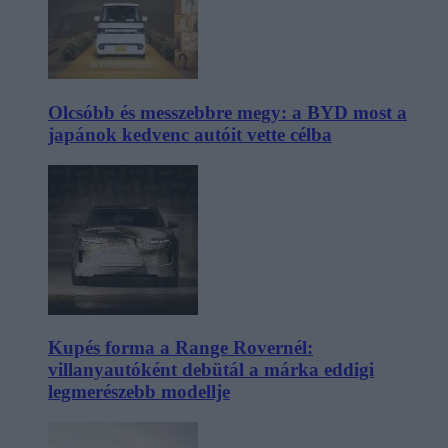
Olcsóbb és messzebbre megy: a BYD most a
japánok kedvenc autóit vette célba
Kupés forma a Range Rovernél:
villanyautóként debütál a márka eddigi
legmerészebb modellje