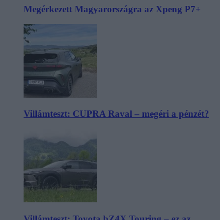
Megérkezett Magyarországra az Xpeng P7+
Villámteszt: CUPRA Raval – megéri a pénzét?
Villámteszt: Toyota bZ4X Touring – ez az,