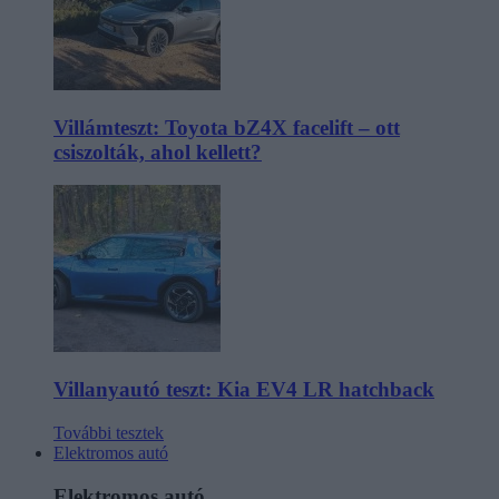
Villámteszt: Toyota bZ4X facelift – ott
csiszolták, ahol kellett?
Villanyautó teszt: Kia EV4 LR hatchback
További tesztek
Elektromos autó
Elektromos autó