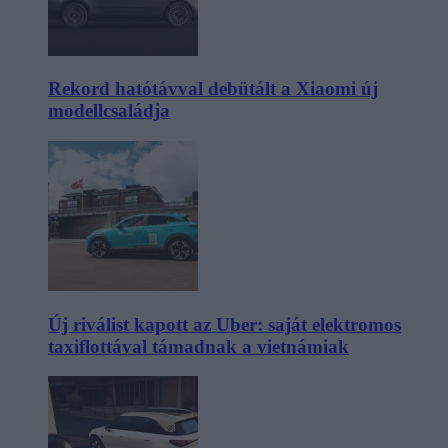
Rekord hatótávval debütált a Xiaomi új
modellcsaládja
Új riválist kapott az Uber: saját elektromos
taxiflottával támadnak a vietnámiak