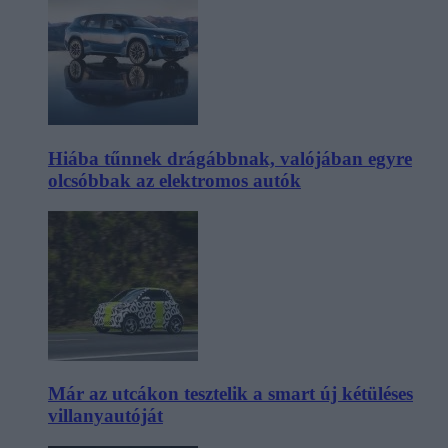
Hiába tűnnek drágábbnak, valójában egyre
olcsóbbak az elektromos autók
Már az utcákon tesztelik a smart új kétüléses
villanyautóját