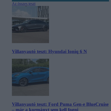
Az összes teszt
Villanyautó teszt: Hyundai Ioniq 6 N
Villanyautó teszt: Ford Puma Gen-e BlueCruise
– már a kormányt sem kell fogni