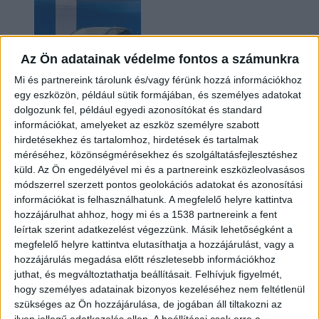
Az Ön adatainak védelme fontos a számunkra
Mi és partnereink tárolunk és/vagy férünk hozzá információkhoz
egy eszközön, például sütik formájában, és személyes adatokat
dolgozunk fel, például egyedi azonosítókat és standard
információkat, amelyeket az eszköz személyre szabott
Kilencmillió alatt indul a legolcsóbb elektromos
hirdetésekhez és tartalomhoz, hirdetések és tartalmak
Volkswagen
méréséhez, közönségmérésekhez és szolgáltatásfejlesztéshez
küld.
Az Ön engedélyével mi és a partnereink eszközleolvasásos
módszerrel szerzett pontos geolokációs adatokat és azonosítási
információkat is felhasználhatunk. A megfelelő helyre kattintva
hozzájárulhat ahhoz, hogy mi és a 1538 partnereink a fent
leírtak szerint adatkezelést végezzünk. Másik lehetőségként a
megfelelő helyre kattintva elutasíthatja a hozzájárulást, vagy a
hozzájárulás megadása előtt részletesebb információkhoz
juthat, és megváltoztathatja beállításait.
Felhívjuk figyelmét,
hogy személyes adatainak bizonyos kezeléséhez nem feltétlenül
Hoppon maradtak a villanyautós támogatási
szükséges az Ön hozzájárulása, de jogában áll tiltakozni az
program utolsó pályázói
ilyen jellegű adatkezelés ellen. A beállításai csak erre a