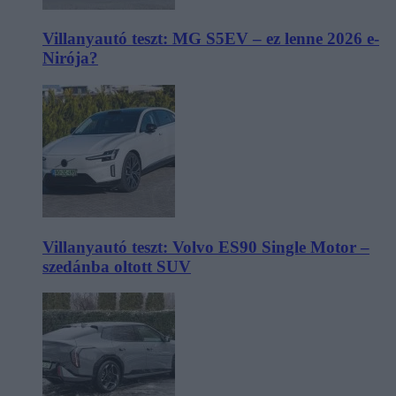
Villanyautó teszt: MG S5EV – ez lenne 2026 e-
Nirója?
Villanyautó teszt: Volvo ES90 Single Motor –
szedánba oltott SUV