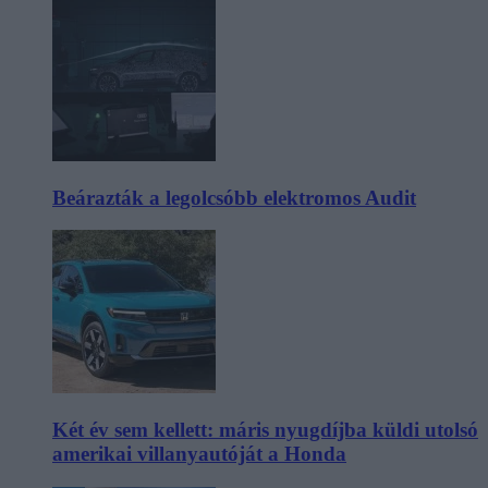
Beárazták a legolcsóbb elektromos Audit
Két év sem kellett: máris nyugdíjba küldi utolsó
amerikai villanyautóját a Honda