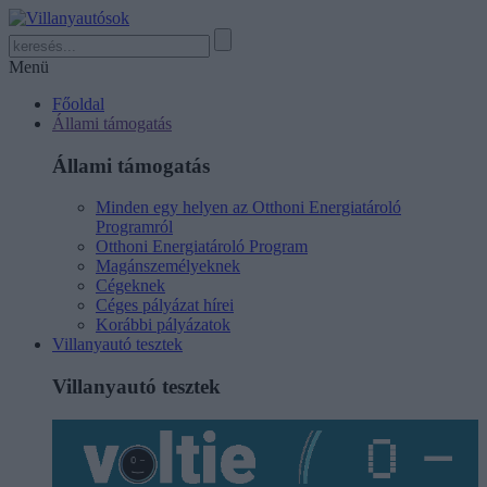
Menü
Főoldal
Állami támogatás
Állami támogatás
Minden egy helyen az Otthoni Energiatároló
Programról
Otthoni Energiatároló Program
Magánszemélyeknek
Cégeknek
Céges pályázat hírei
Korábbi pályázatok
Villanyautó tesztek
Villanyautó tesztek