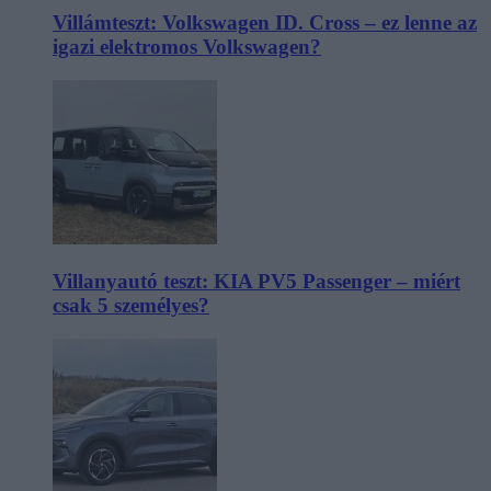
Villámteszt: Volkswagen ID. Cross – ez lenne az
igazi elektromos Volkswagen?
Villanyautó teszt: KIA PV5 Passenger – miért
csak 5 személyes?