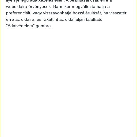
weboldalra érvényesek. Bármikor megváltoztathatja a
preferenciáit, vagy visszavonhatja hozzájárulását, ha visszatér
erre az oldalra, és rákattint az oldal alján található
"Adatvédelem" gombra.
Bővíti kínálatát a Cupra – érkezik az olcsóbb
Raval
Ennyiért nagyot szólhat: gyorsan tölthető kínai