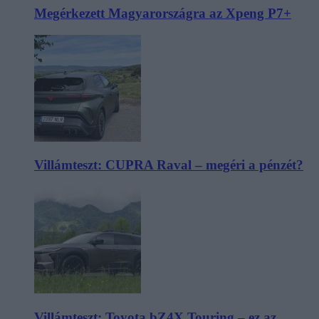
Megérkezett Magyarországra az Xpeng P7+
Villámteszt: CUPRA Raval – megéri a pénzét?
Villámteszt: Toyota bZ4X Touring – ez az,