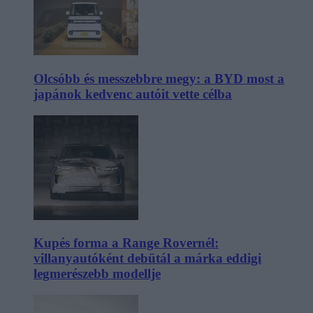
Olcsóbb és messzebbre megy: a BYD most a
japánok kedvenc autóit vette célba
Kupés forma a Range Rovernél:
villanyautóként debütál a márka eddigi
legmerészebb modellje