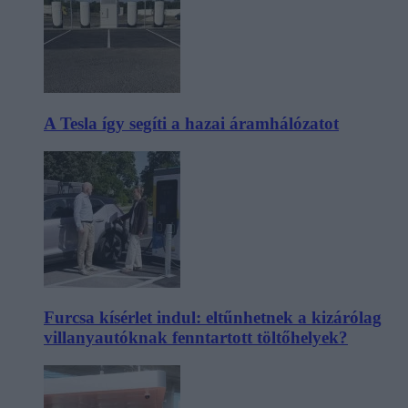
A Tesla így segíti a hazai áramhálózatot
Furcsa kísérlet indul: eltűnhetnek a kizárólag
villanyautóknak fenntartott töltőhelyek?