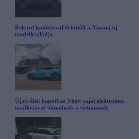
Rekord hatótávval debütált a Xiaomi új
modellcsaládja
Új riválist kapott az Uber: saját elektromos
taxiflottával támadnak a vietnámiak