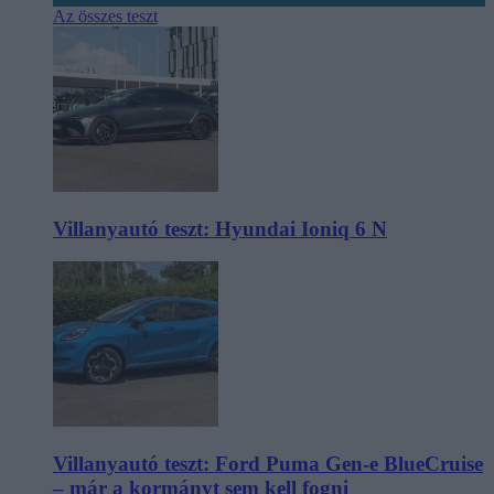
Az összes teszt
Villanyautó teszt: Hyundai Ioniq 6 N
Villanyautó teszt: Ford Puma Gen-e BlueCruise
– már a kormányt sem kell fogni