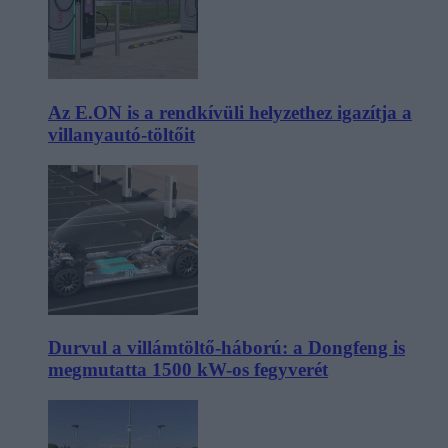
Az E.ON is a rendkívüli helyzethez igazítja a
villanyautó-töltőit
Durvul a villámtöltő-háború: a Dongfeng is
megmutatta 1500 kW-os fegyverét