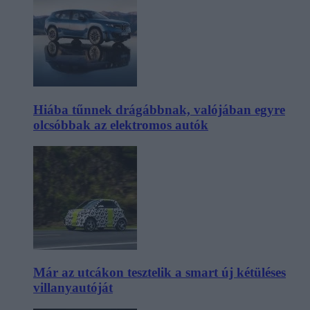
Hiába tűnnek drágábbnak, valójában egyre
olcsóbbak az elektromos autók
Már az utcákon tesztelik a smart új kétüléses
villanyautóját