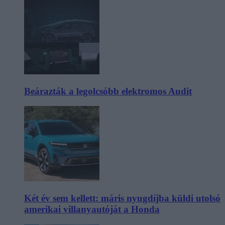
Beárazták a legolcsóbb elektromos Audit
Két év sem kellett: máris nyugdíjba küldi utolsó
amerikai villanyautóját a Honda