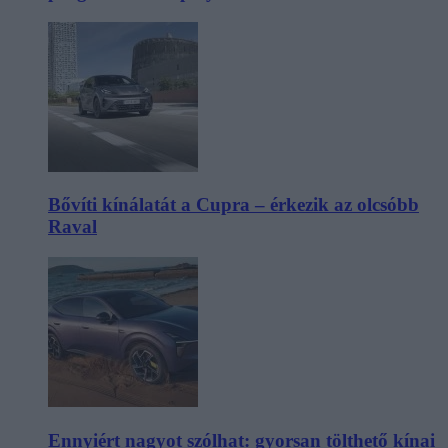
Bővíti kínálatát a Cupra – érkezik az olcsóbb
Raval
Ennyiért nagyot szólhat: gyorsan tölthető kínai