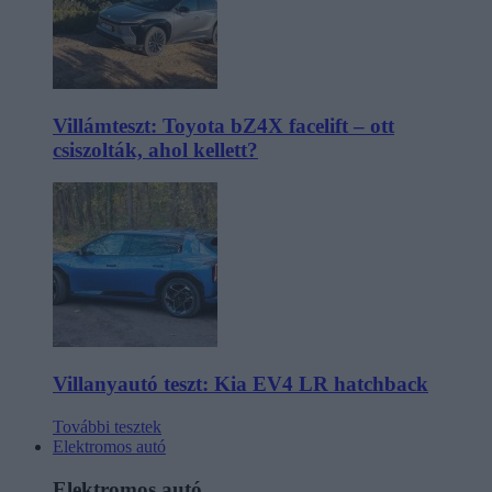
Villámteszt: Toyota bZ4X facelift – ott
csiszolták, ahol kellett?
Villanyautó teszt: Kia EV4 LR hatchback
További tesztek
Elektromos autó
Elektromos autó