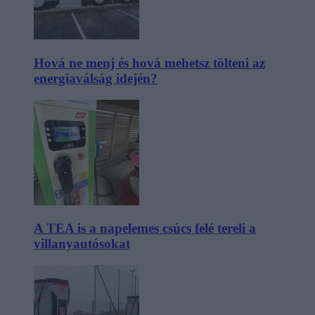
Hová ne menj és hová mehetsz tölteni az
energiaválság idején?
A TEA is a napelemes csúcs felé tereli a
villanyautósokat