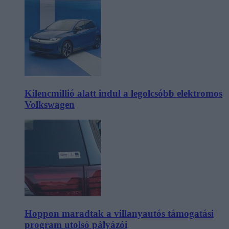
Kilencmillió alatt indul a legolcsóbb elektromos
Volkswagen
Hoppon maradtak a villanyautós támogatási
program utolsó pályázói