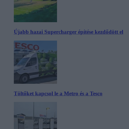
Újabb hazai Supercharger építése kezdődött el
Töltőket kapcsol le a Metro és a Tesco