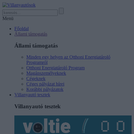
Menü
Főoldal
Állami támogatás
Állami támogatás
Minden egy helyen az Otthoni Energiatároló
Programról
Otthoni Energiatároló Program
Magánszemélyeknek
Cégeknek
Céges pályázat hírei
Korábbi pályázatok
Villanyautó tesztek
Villanyautó tesztek