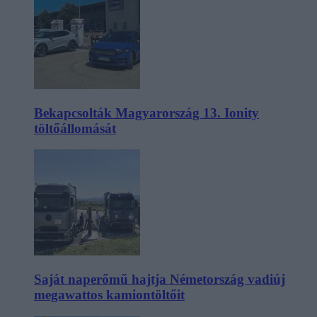
Bekapcsolták Magyarország 13. Ionity
töltőállomását
Saját naperőmű hajtja Németország vadiúj
megawattos kamiontöltőit