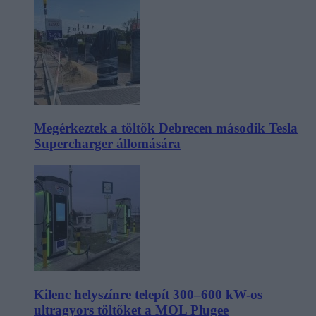
Megérkeztek a töltők Debrecen második Tesla
Supercharger állomására
Kilenc helyszínre telepít 300–600 kW-os
ultragyors töltőket a MOL Plugee