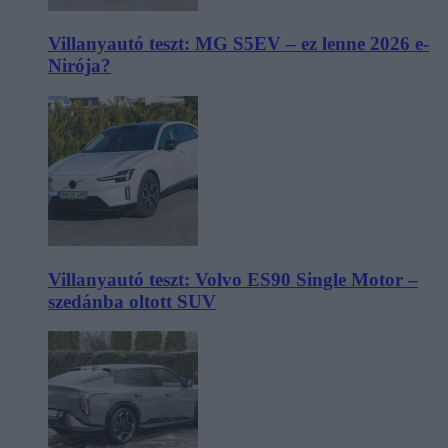
Villanyautó teszt: MG S5EV – ez lenne 2026 e-
Nirója?
Villanyautó teszt: Volvo ES90 Single Motor –
szedánba oltott SUV