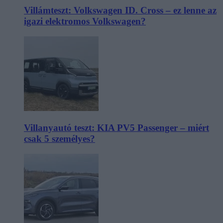
Villámteszt: Volkswagen ID. Cross – ez lenne az
igazi elektromos Volkswagen?
Villanyautó teszt: KIA PV5 Passenger – miért
csak 5 személyes?