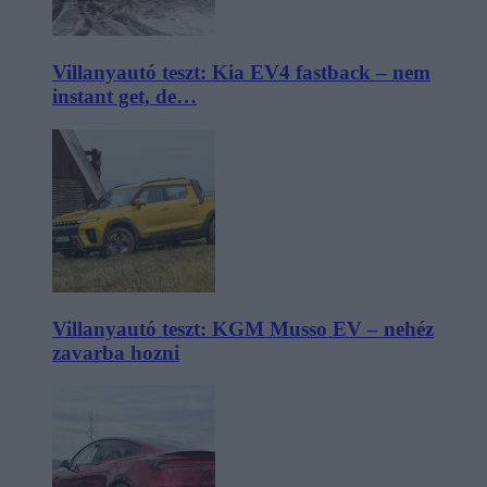
Villanyautó teszt: Kia EV4 fastback – nem
instant get, de…
Villanyautó teszt: KGM Musso EV – nehéz
zavarba hozni