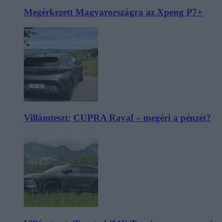
Megérkezett Magyarországra az Xpeng P7+
Villámteszt: CUPRA Raval – megéri a pénzét?