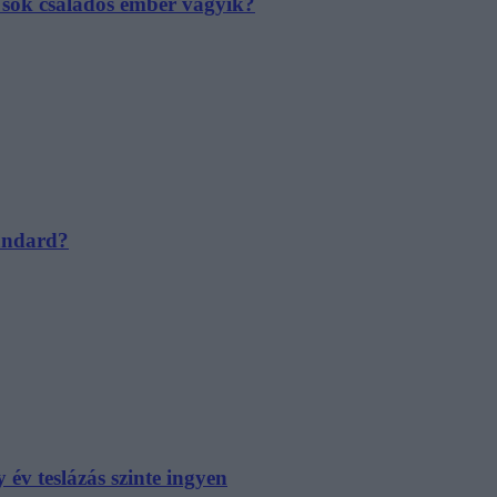
e sok családos ember vágyik?
tandard?
év teslázás szinte ingyen