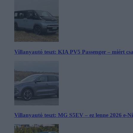
Villanyautó teszt: KIA PV5 Passenger – miért cs
Villanyautó teszt: MG S5EV – ez lenne 2026 e-N