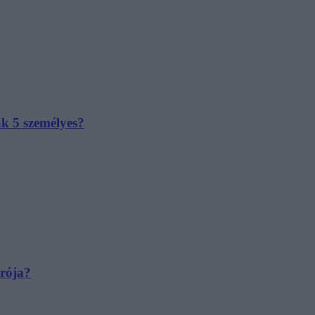
ak 5 személyes?
irója?