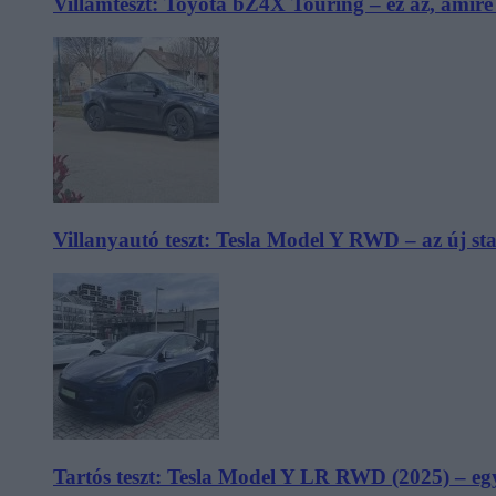
Villámteszt: Toyota bZ4X Touring – ez az, amir
Villanyautó teszt: Tesla Model Y RWD – az új s
Tartós teszt: Tesla Model Y LR RWD (2025) – egy 