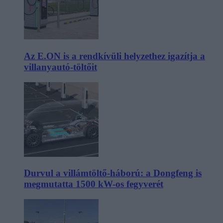
Az E.ON is a rendkívüli helyzethez igazítja a
villanyautó-töltőit
Durvul a villámtöltő-háború: a Dongfeng is
megmutatta 1500 kW-os fegyverét