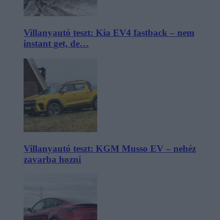
Villanyautó teszt: Kia EV4 fastback – nem
instant get, de…
Villanyautó teszt: KGM Musso EV – nehéz
zavarba hozni