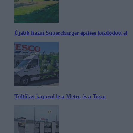
Újabb hazai Supercharger építése kezdődött el
Töltőket kapcsol le a Metro és a Tesco