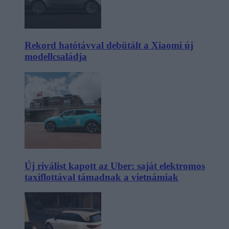
Rekord hatótávval debütált a Xiaomi új
modellcsaládja
Új riválist kapott az Uber: saját elektromos
taxiflottával támadnak a vietnámiak