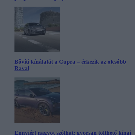
Bővíti kínálatát a Cupra – érkezik az olcsóbb
Raval
Ennyiért nagyot szólhat: gyorsan tölthető kínai