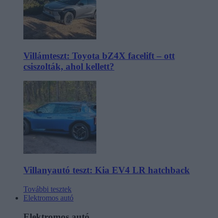
Villámteszt: Toyota bZ4X facelift – ott
csiszolták, ahol kellett?
Villanyautó teszt: Kia EV4 LR hatchback
További tesztek
Elektromos autó
Elektromos autó