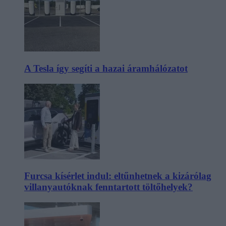
A Tesla így segíti a hazai áramhálózatot
Furcsa kísérlet indul: eltűnhetnek a kizárólag
villanyautóknak fenntartott töltőhelyek?