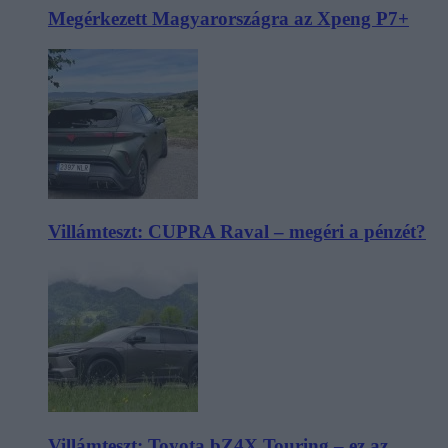
Megérkezett Magyarországra az Xpeng P7+
Villámteszt: CUPRA Raval – megéri a pénzét?
Villámteszt: Toyota bZ4X Touring – ez az,