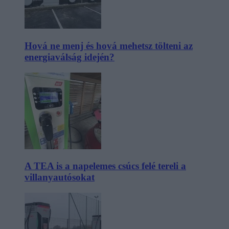
Hová ne menj és hová mehetsz tölteni az
energiaválság idején?
A TEA is a napelemes csúcs felé tereli a
villanyautósokat