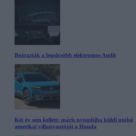
Beárazták a legolcsóbb elektromos Audit
Két év sem kellett: máris nyugdíjba küldi utolsó
amerikai villanyautóját a Honda