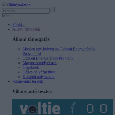
Menü
Főoldal
Állami támogatás
Állami támogatás
Minden egy helyen az Otthoni Energiatároló
Programról
Otthoni Energiatároló Program
Magánszemélyeknek
Cégeknek
Céges pályázat hírei
Korábbi pályázatok
Villanyautó tesztek
Villanyautó tesztek