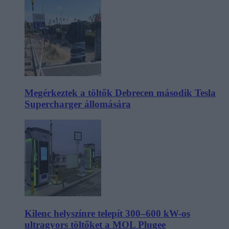
Megérkeztek a töltők Debrecen második Tesla
Supercharger állomására
Kilenc helyszínre telepít 300–600 kW-os
ultragyors töltőket a MOL Plugee