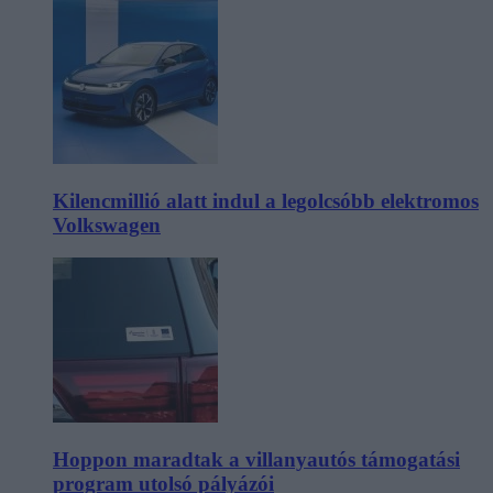
Kilencmillió alatt indul a legolcsóbb elektromos
Volkswagen
Hoppon maradtak a villanyautós támogatási
program utolsó pályázói