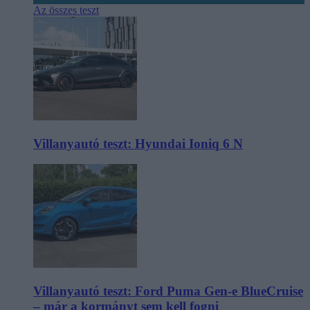
Az összes teszt
Villanyautó teszt: Hyundai Ioniq 6 N
Villanyautó teszt: Ford Puma Gen-e BlueCruise
– már a kormányt sem kell fogni