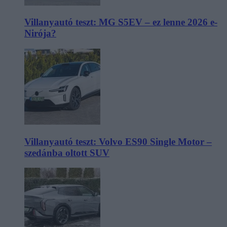
Villanyautó teszt: MG S5EV – ez lenne 2026 e-
Nirója?
Villanyautó teszt: Volvo ES90 Single Motor –
szedánba oltott SUV