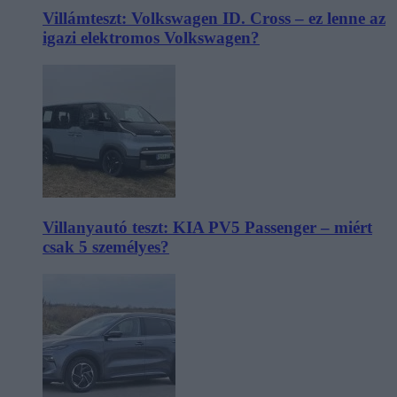
Villámteszt: Volkswagen ID. Cross – ez lenne az
igazi elektromos Volkswagen?
Villanyautó teszt: KIA PV5 Passenger – miért
csak 5 személyes?