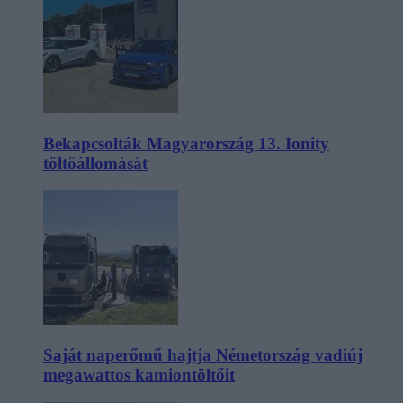
Bekapcsolták Magyarország 13. Ionity
töltőállomását
Saját naperőmű hajtja Németország vadiúj
megawattos kamiontöltőit