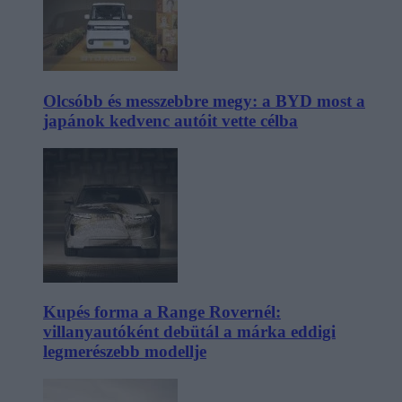
Olcsóbb és messzebbre megy: a BYD most a
japánok kedvenc autóit vette célba
Kupés forma a Range Rovernél:
villanyautóként debütál a márka eddigi
legmerészebb modellje