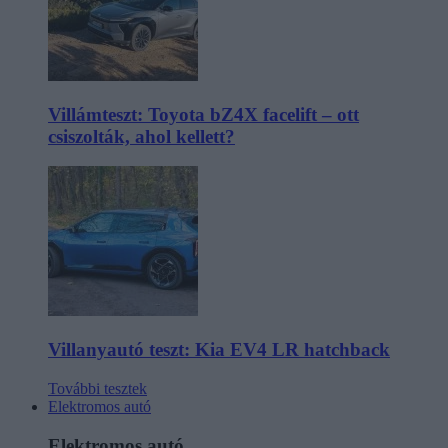
Villámteszt: Toyota bZ4X facelift – ott
csiszolták, ahol kellett?
Villanyautó teszt: Kia EV4 LR hatchback
További tesztek
Elektromos autó
Elektromos autó