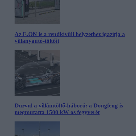
Az E.ON is a rendkívüli helyzethez igazítja a
villanyautó-töltőit
Durvul a villámtöltő-háború: a Dongfeng is
megmutatta 1500 kW-os fegyverét