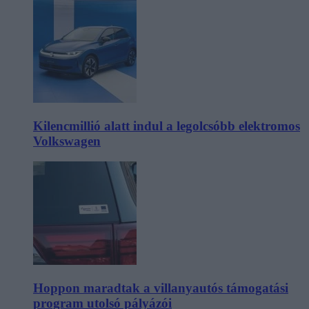
Kilencmillió alatt indul a legolcsóbb elektromos
Volkswagen
Hoppon maradtak a villanyautós támogatási
program utolsó pályázói