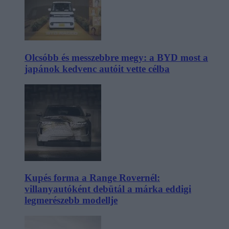
Olcsóbb és messzebbre megy: a BYD most a
japánok kedvenc autóit vette célba
Kupés forma a Range Rovernél:
villanyautóként debütál a márka eddigi
legmerészebb modellje