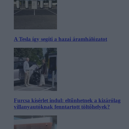
A Tesla így segíti a hazai áramhálózatot
Furcsa kísérlet indul: eltűnhetnek a kizárólag
villanyautóknak fenntartott töltőhelyek?