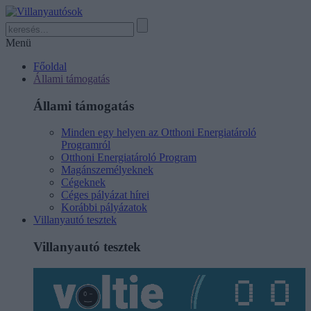
Menü
Főoldal
Állami támogatás
Állami támogatás
Minden egy helyen az Otthoni Energiatároló
Programról
Otthoni Energiatároló Program
Magánszemélyeknek
Cégeknek
Céges pályázat hírei
Korábbi pályázatok
Villanyautó tesztek
Villanyautó tesztek