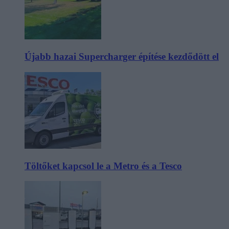
Újabb hazai Supercharger építése kezdődött el
Töltőket kapcsol le a Metro és a Tesco