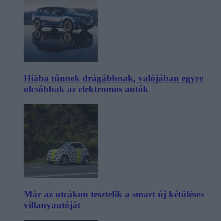
Hiába tűnnek drágábbnak, valójában egyre
olcsóbbak az elektromos autók
Már az utcákon tesztelik a smart új kétüléses
villanyautóját