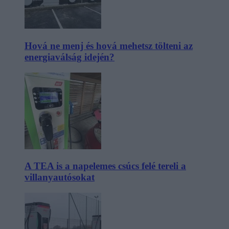
Hová ne menj és hová mehetsz tölteni az
energiaválság idején?
A TEA is a napelemes csúcs felé tereli a
villanyautósokat