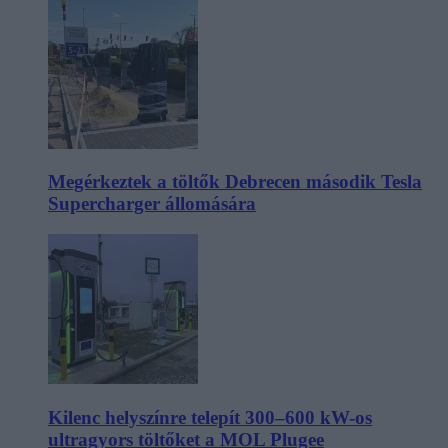
Megérkeztek a töltők Debrecen második Tesla
Supercharger állomására
Kilenc helyszínre telepít 300–600 kW-os
ultragyors töltőket a MOL Plugee