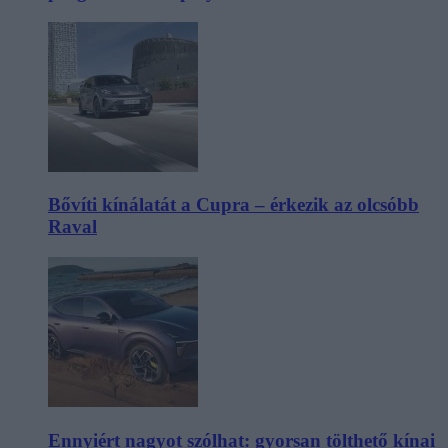
Bővíti kínálatát a Cupra – érkezik az olcsóbb
Raval
Ennyiért nagyot szólhat: gyorsan tölthető kínai