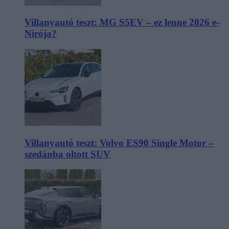
Villanyautó teszt: MG S5EV – ez lenne 2026 e-
Nirója?
Villanyautó teszt: Volvo ES90 Single Motor –
szedánba oltott SUV