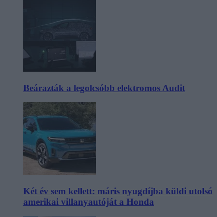
Beárazták a legolcsóbb elektromos Audit
Két év sem kellett: máris nyugdíjba küldi utolsó
amerikai villanyautóját a Honda