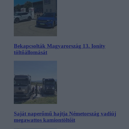
Bekapcsolták Magyarország 13. Ionity
töltőállomását
Saját naperőmű hajtja Németország vadiúj
megawattos kamiontöltőit