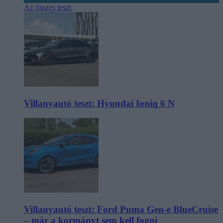
Az összes teszt
Villanyautó teszt: Hyundai Ioniq 6 N
Villanyautó teszt: Ford Puma Gen-e BlueCruise
– már a kormányt sem kell fogni