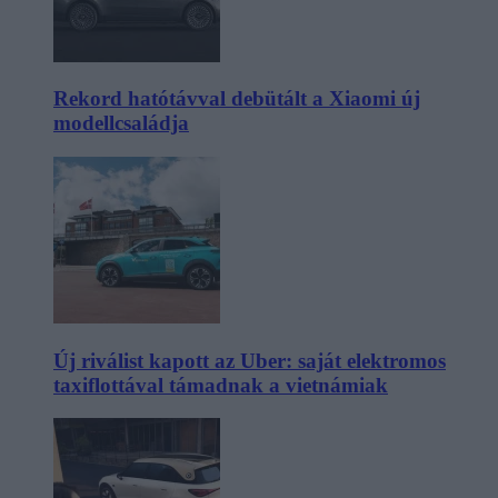
Rekord hatótávval debütált a Xiaomi új
modellcsaládja
Új riválist kapott az Uber: saját elektromos
taxiflottával támadnak a vietnámiak