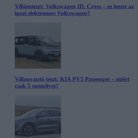
Villámteszt: Volkswagen ID. Cross – ez lenne az
igazi elektromos Volkswagen?
Villanyautó teszt: KIA PV5 Passenger – miért
csak 5 személyes?