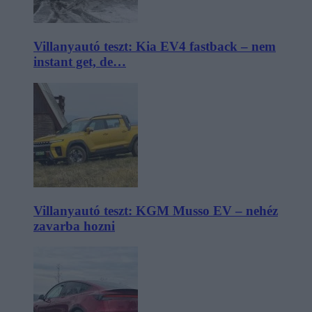
Villanyautó teszt: Kia EV4 fastback – nem
instant get, de…
Villanyautó teszt: KGM Musso EV – nehéz
zavarba hozni