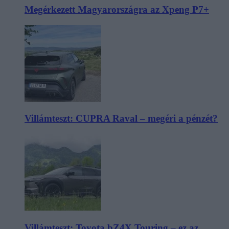
Megérkezett Magyarországra az Xpeng P7+
Villámteszt: CUPRA Raval – megéri a pénzét?
Villámteszt: Toyota bZ4X Touring – ez az,