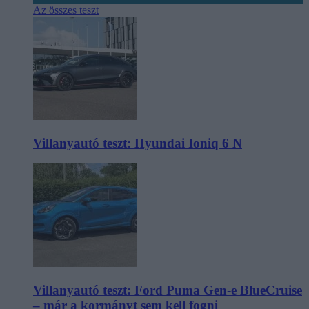
Az összes teszt
Villanyautó teszt: Hyundai Ioniq 6 N
Villanyautó teszt: Ford Puma Gen-e BlueCruise
– már a kormányt sem kell fogni