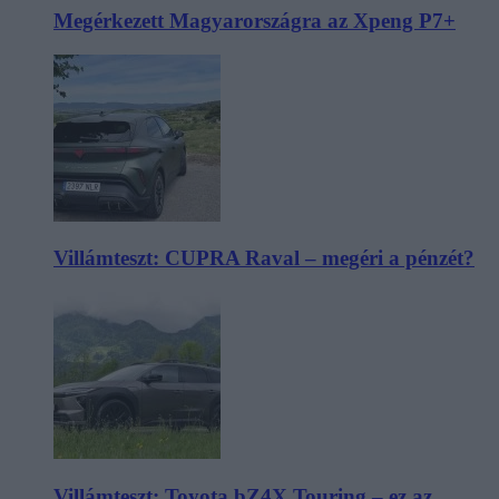
Megérkezett Magyarországra az Xpeng P7+
Villámteszt: CUPRA Raval – megéri a pénzét?
Villámteszt: Toyota bZ4X Touring – ez az,