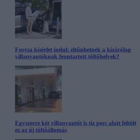
Furcsa kísérlet indul: eltűnhetnek a kizárólag
villanyautóknak fenntartott töltőhelyek?
Egyszerre két villanyautót is tíz perc alatt feltölt
ez az új töltőállomás