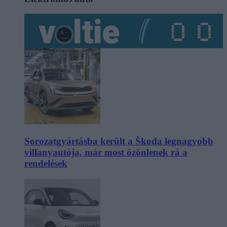
Sorozatgyártásba került a Škoda legnagyobb
villanyautója, már most özönlenek rá a
rendelések