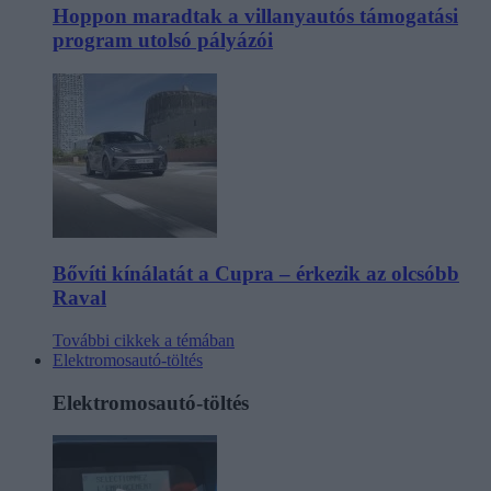
Hoppon maradtak a villanyautós támogatási
program utolsó pályázói
Bővíti kínálatát a Cupra – érkezik az olcsóbb
Raval
További cikkek a témában
Elektromosautó-töltés
Elektromosautó-töltés