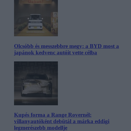
Olcsóbb és messzebbre megy: a BYD most a
japánok kedvenc autóit vette célba
Kupés forma a Range Rovernél:
villanyautóként debütál a márka eddigi
legmerészebb modellje