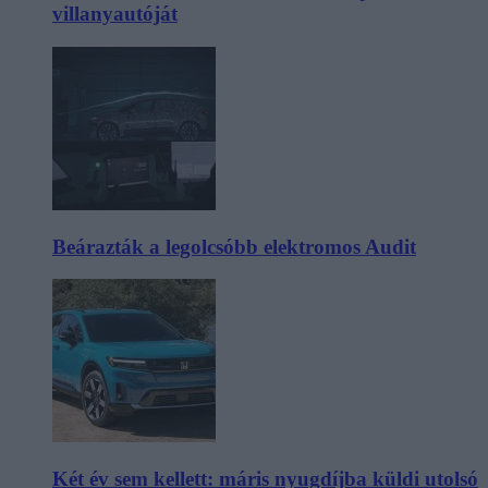
villanyautóját
Beárazták a legolcsóbb elektromos Audit
Két év sem kellett: máris nyugdíjba küldi utolsó