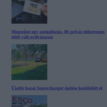
Megszűnt egy szolgáltatás, 86 privát elektromos
töltő vált nyilvánossá
Újabb hazai Supercharger építése kezdődött el