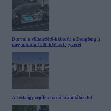
Durvul a villámtöltő-háború: a Dongfeng is
megmutatta 1500 kW-os fegyverét
A Tesla így segíti a hazai áramhálózatot