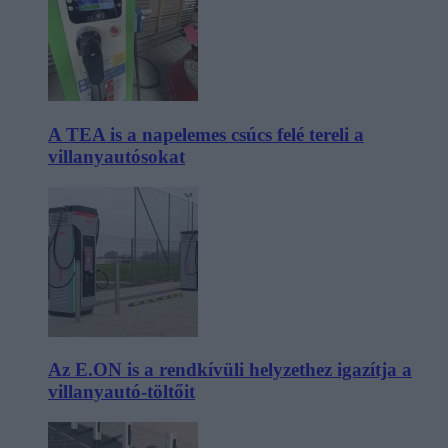
A TEA is a napelemes csúcs felé tereli a
villanyautósokat
Az E.ON is a rendkívüli helyzethez igazítja a
villanyautó-töltőit