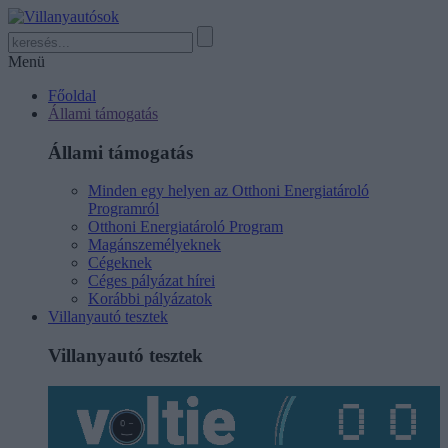
Menü
Főoldal
Állami támogatás
Állami támogatás
Minden egy helyen az Otthoni Energiatároló
Programról
Otthoni Energiatároló Program
Magánszemélyeknek
Cégeknek
Céges pályázat hírei
Korábbi pályázatok
Villanyautó tesztek
Villanyautó tesztek