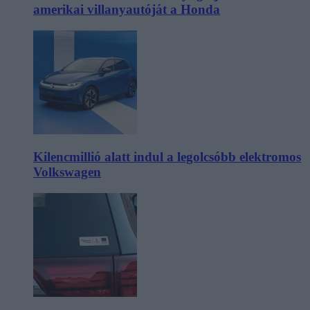
amerikai villanyautóját a Honda
Kilencmillió alatt indul a legolcsóbb elektromos
Volkswagen