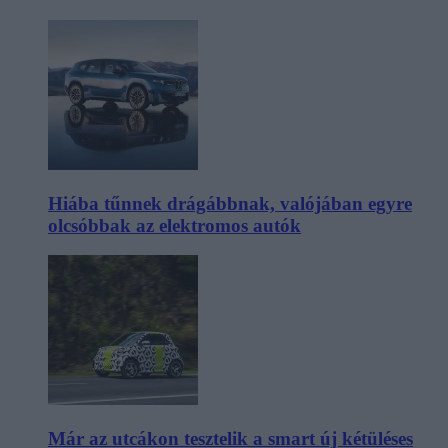
Hiába tűnnek drágábbnak, valójában egyre
olcsóbbak az elektromos autók
Már az utcákon tesztelik a smart új kétüléses