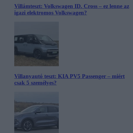
Villámteszt: Volkswagen ID. Cross – ez lenne az
igazi elektromos Volkswagen?
Villanyautó teszt: KIA PV5 Passenger – miért
csak 5 személyes?