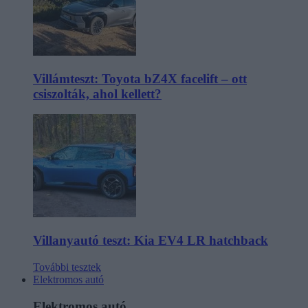
Villámteszt: Toyota bZ4X facelift – ott
csiszolták, ahol kellett?
Villanyautó teszt: Kia EV4 LR hatchback
További tesztek
Elektromos autó
Elektromos autó