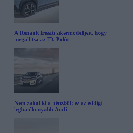
A Renault frissíti sikermodelljeit, hogy
megállítsa az ID. Polót
Nem zabál ki a pénzből: ez az eddigi
leghatékonyabb Audi