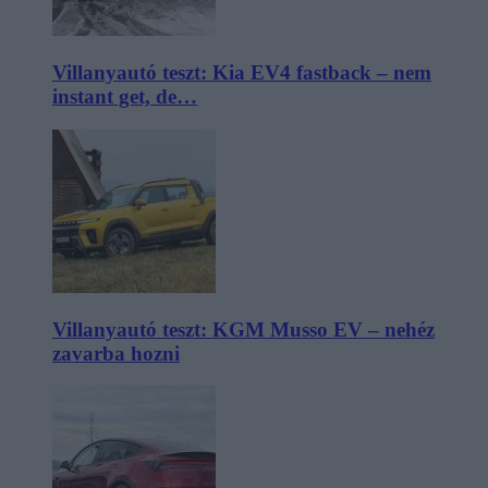
Villanyautó teszt: Kia EV4 fastback – nem
instant get, de…
Villanyautó teszt: KGM Musso EV – nehéz
zavarba hozni