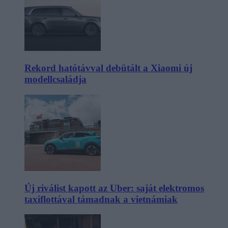
Rekord hatótávval debütált a Xiaomi új
modellcsaládja
Új riválist kapott az Uber: saját elektromos
taxiflottával támadnak a vietnámiak