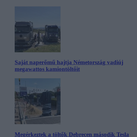
Saját naperőmű hajtja Németország vadiúj
megawattos kamiontöltőit
Megérkeztek a töltők Debrecen második Tesla