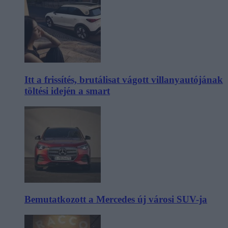
Itt a frissítés, brutálisat vágott villanyautójának
töltési idején a smart
Bemutatkozott a Mercedes új városi SUV-ja