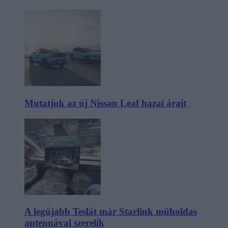
Mutatjuk az új Nissan Leaf hazai árait
A legújabb Teslát már Starlink műholdas
antennával szerelik