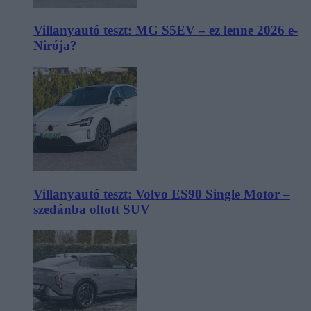
Villanyautó teszt: MG S5EV – ez lenne 2026 e-
Nirója?
Villanyautó teszt: Volvo ES90 Single Motor –
szedánba oltott SUV