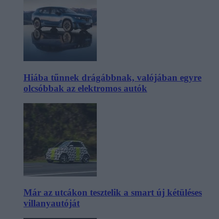
Hiába tűnnek drágábbnak, valójában egyre
olcsóbbak az elektromos autók
Már az utcákon tesztelik a smart új kétüléses
villanyautóját