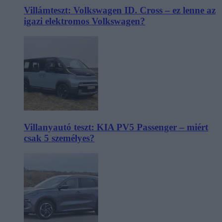
Villámteszt: Volkswagen ID. Cross – ez lenne az
igazi elektromos Volkswagen?
Villanyautó teszt: KIA PV5 Passenger – miért
csak 5 személyes?