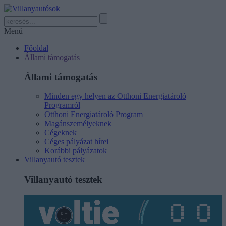
Menü
Főoldal
Állami támogatás
Állami támogatás
Minden egy helyen az Otthoni Energiatároló
Programról
Otthoni Energiatároló Program
Magánszemélyeknek
Cégeknek
Céges pályázat hírei
Korábbi pályázatok
Villanyautó tesztek
Villanyautó tesztek