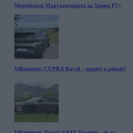
Megérkezett Magyarországra az Xpeng P7+
Villámteszt: CUPRA Raval – megéri a pénzét?
Villámteszt: Toyota bZ4X Touring – ez az,