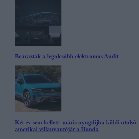
Beárazták a legolcsóbb elektromos Audit
Két év sem kellett: máris nyugdíjba küldi utolsó
amerikai villanyautóját a Honda