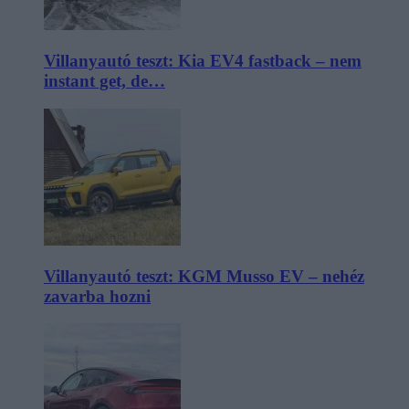
Villanyautó teszt: Kia EV4 fastback – nem
instant get, de…
Villanyautó teszt: KGM Musso EV – nehéz
zavarba hozni