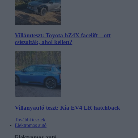
Villámteszt: Toyota bZ4X facelift – ott
csiszolták, ahol kellett?
Villanyautó teszt: Kia EV4 LR hatchback
További tesztek
Elektromos autó
Elektromos autó