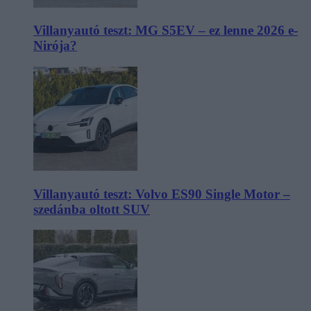
Villanyautó teszt: MG S5EV – ez lenne 2026 e-
Nirója?
Villanyautó teszt: Volvo ES90 Single Motor –
szedánba oltott SUV