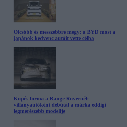
Olcsóbb és messzebbre megy: a BYD most a
japánok kedvenc autóit vette célba
Kupés forma a Range Rovernél:
villanyautóként debütál a márka eddigi
legmerészebb modellje