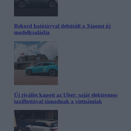
Rekord hatótávval debütált a Xiaomi új
modellcsaládja
Új riválist kapott az Uber: saját elektromos
taxiflottával támadnak a vietnámiak