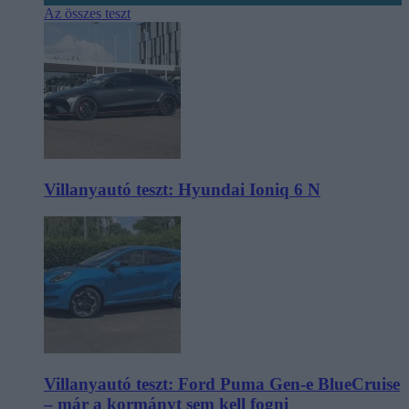
Az összes teszt
Villanyautó teszt: Hyundai Ioniq 6 N
Villanyautó teszt: Ford Puma Gen-e BlueCruise
– már a kormányt sem kell fogni