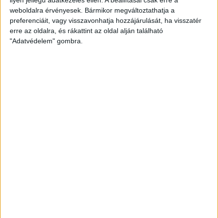
weboldalra érvényesek. Bármikor megváltoztathatja a
preferenciáit, vagy visszavonhatja hozzájárulását, ha visszatér
erre az oldalra, és rákattint az oldal alján található
"Adatvédelem" gombra.
Bővíti kínálatát a Cupra – érkezik az olcsóbb
Raval
Ennyiért nagyot szólhat: gyorsan tölthető kínai