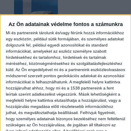
Az Ön adatainak védelme fontos a számunkra
Mi és partnereink tárolunk és/vagy férünk hozzá információkhoz
egy eszközön, például sütik formájában, és személyes adatokat
dolgozunk fel, például egyedi azonosítókat és standard
információkat, amelyeket az eszköz személyre szabott
Kilencmillió alatt indul a legolcsóbb elektromos
hirdetésekhez és tartalomhoz, hirdetések és tartalmak
Volkswagen
méréséhez, közönségmérésekhez és szolgáltatásfejlesztéshez
küld.
Az Ön engedélyével mi és a partnereink eszközleolvasásos
módszerrel szerzett pontos geolokációs adatokat és azonosítási
információkat is felhasználhatunk. A megfelelő helyre kattintva
hozzájárulhat ahhoz, hogy mi és a 1538 partnereink a fent
leírtak szerint adatkezelést végezzünk. Másik lehetőségként a
megfelelő helyre kattintva elutasíthatja a hozzájárulást, vagy a
hozzájárulás megadása előtt részletesebb információkhoz
juthat, és megváltoztathatja beállításait.
Felhívjuk figyelmét,
hogy személyes adatainak bizonyos kezeléséhez nem feltétlenül
Hoppon maradtak a villanyautós támogatási
szükséges az Ön hozzájárulása, de jogában áll tiltakozni az
program utolsó pályázói
ilyen jellegű adatkezelés ellen. A beállításai csak erre a