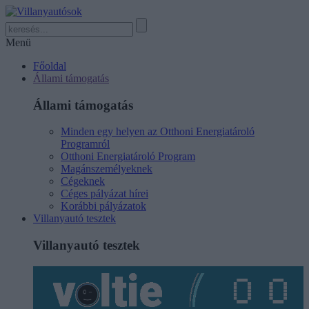
Menü
Főoldal
Állami támogatás
Állami támogatás
Minden egy helyen az Otthoni Energiatároló
Programról
Otthoni Energiatároló Program
Magánszemélyeknek
Cégeknek
Céges pályázat hírei
Korábbi pályázatok
Villanyautó tesztek
Villanyautó tesztek