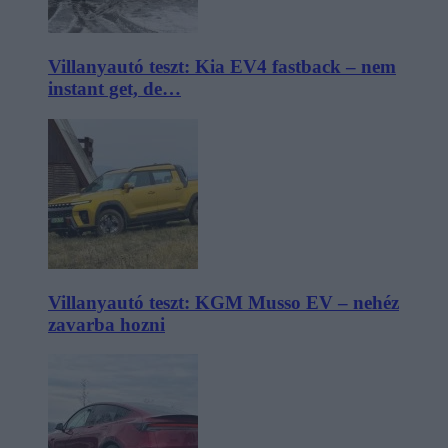
Villanyautó teszt: Kia EV4 fastback – nem
instant get, de…
Villanyautó teszt: KGM Musso EV – nehéz
zavarba hozni