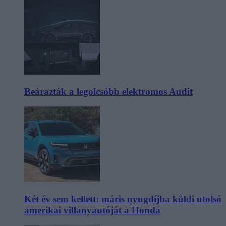
Beárazták a legolcsóbb elektromos Audit
Két év sem kellett: máris nyugdíjba küldi utolsó
amerikai villanyautóját a Honda