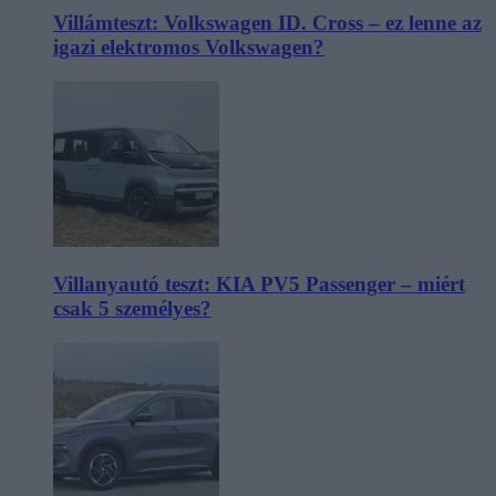
Villámteszt: Volkswagen ID. Cross – ez lenne az
igazi elektromos Volkswagen?
Villanyautó teszt: KIA PV5 Passenger – miért
csak 5 személyes?