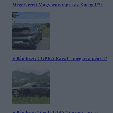
Megérkezett Magyarországra az Xpeng P7+
Villámteszt: CUPRA Raval – megéri a pénzét?
Villámteszt: Toyota bZ4X Touring – ez az,