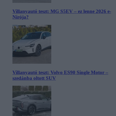
Villanyautó teszt: MG S5EV – ez lenne 2026 e-
Nirója?
Villanyautó teszt: Volvo ES90 Single Motor –
szedánba oltott SUV