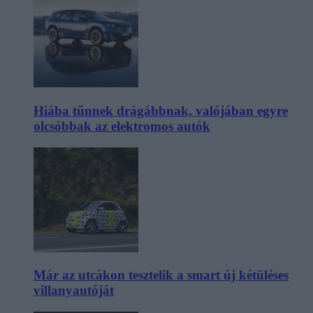
Hiába tűnnek drágábbnak, valójában egyre
olcsóbbak az elektromos autók
Már az utcákon tesztelik a smart új kétüléses
villanyautóját