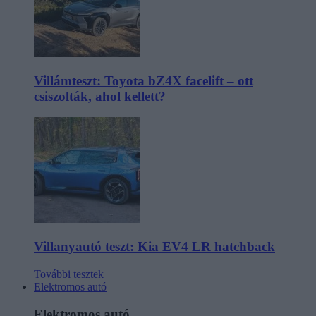
Villámteszt: Toyota bZ4X facelift – ott
csiszolták, ahol kellett?
Villanyautó teszt: Kia EV4 LR hatchback
További tesztek
Elektromos autó
Elektromos autó