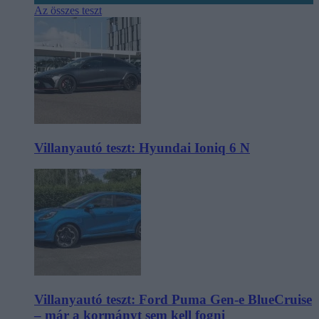
Az összes teszt
Villanyautó teszt: Hyundai Ioniq 6 N
Villanyautó teszt: Ford Puma Gen-e BlueCruise
– már a kormányt sem kell fogni