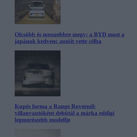
Olcsóbb és messzebbre megy: a BYD most a
japánok kedvenc autóit vette célba
Kupés forma a Range Rovernél:
villanyautóként debütál a márka eddigi
legmerészebb modellje