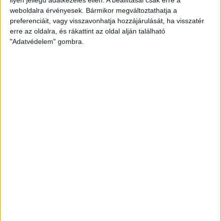
weboldalra érvényesek. Bármikor megváltoztathatja a
preferenciáit, vagy visszavonhatja hozzájárulását, ha visszatér
erre az oldalra, és rákattint az oldal alján található
"Adatvédelem" gombra.
Bővíti kínálatát a Cupra – érkezik az olcsóbb
Raval
Ennyiért nagyot szólhat: gyorsan tölthető kínai