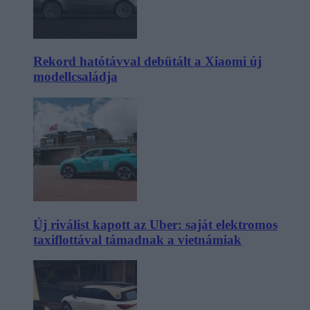
Rekord hatótávval debütált a Xiaomi új
modellcsaládja
Új riválist kapott az Uber: saját elektromos
taxiflottával támadnak a vietnámiak