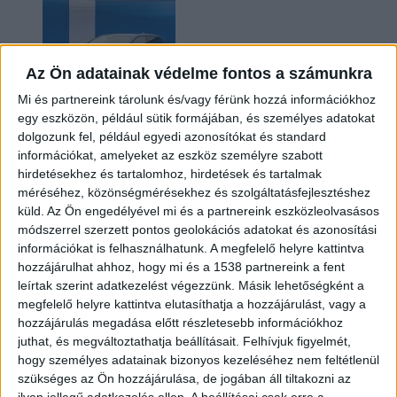
Az Ön adatainak védelme fontos a számunkra
Mi és partnereink tárolunk és/vagy férünk hozzá információkhoz
egy eszközön, például sütik formájában, és személyes adatokat
dolgozunk fel, például egyedi azonosítókat és standard
információkat, amelyeket az eszköz személyre szabott
Kilencmillió alatt indul a legolcsóbb elektromos
hirdetésekhez és tartalomhoz, hirdetések és tartalmak
Volkswagen
méréséhez, közönségmérésekhez és szolgáltatásfejlesztéshez
küld.
Az Ön engedélyével mi és a partnereink eszközleolvasásos
módszerrel szerzett pontos geolokációs adatokat és azonosítási
információkat is felhasználhatunk. A megfelelő helyre kattintva
hozzájárulhat ahhoz, hogy mi és a 1538 partnereink a fent
leírtak szerint adatkezelést végezzünk. Másik lehetőségként a
megfelelő helyre kattintva elutasíthatja a hozzájárulást, vagy a
hozzájárulás megadása előtt részletesebb információkhoz
juthat, és megváltoztathatja beállításait.
Felhívjuk figyelmét,
hogy személyes adatainak bizonyos kezeléséhez nem feltétlenül
Hoppon maradtak a villanyautós támogatási
szükséges az Ön hozzájárulása, de jogában áll tiltakozni az
program utolsó pályázói
ilyen jellegű adatkezelés ellen. A beállításai csak erre a