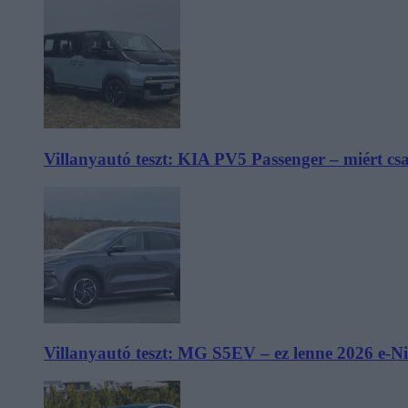
Villanyautó teszt: KIA PV5 Passenger – miért cs
Villanyautó teszt: MG S5EV – ez lenne 2026 e-N