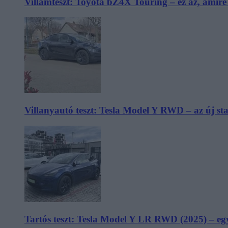
Villámteszt: Toyota bZ4X Touring – ez az, amir
Villanyautó teszt: Tesla Model Y RWD – az új s
Tartós teszt: Tesla Model Y LR RWD (2025) – egy 