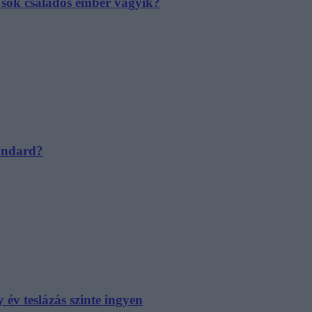
e sok családos ember vágyik?
tandard?
év teslázás szinte ingyen