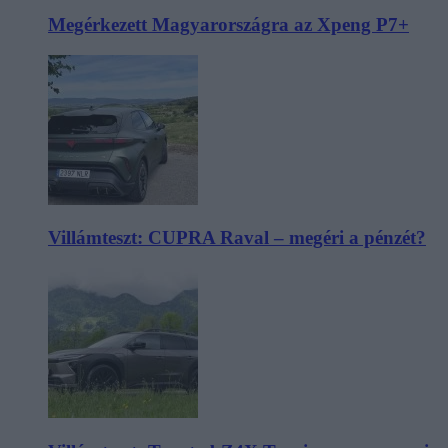
Megérkezett Magyarországra az Xpeng P7+
Villámteszt: CUPRA Raval – megéri a pénzét?