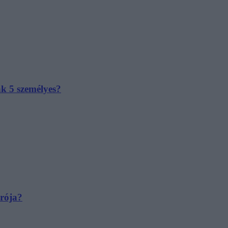
ak 5 személyes?
irója?