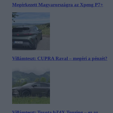
Megérkezett Magyarországra az Xpeng P7+
Villámteszt: CUPRA Raval – megéri a pénzét?
Villámteszt: Toyota bZ4X Touring – ez az,