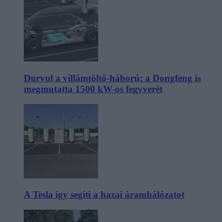
Durvul a villámtöltő-háború: a Dongfeng is
megmutatta 1500 kW-os fegyverét
A Tesla így segíti a hazai áramhálózatot