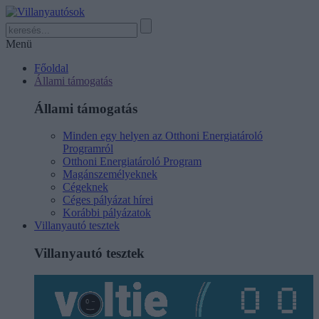
Menü
Főoldal
Állami támogatás
Állami támogatás
Minden egy helyen az Otthoni Energiatároló
Programról
Otthoni Energiatároló Program
Magánszemélyeknek
Cégeknek
Céges pályázat hírei
Korábbi pályázatok
Villanyautó tesztek
Villanyautó tesztek