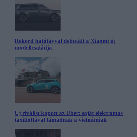
Rekord hatótávval debütált a Xiaomi új
modellcsaládja
Új riválist kapott az Uber: saját elektromos
taxiflottával támadnak a vietnámiak