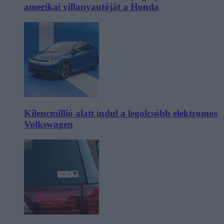
amerikai villanyautóját a Honda
Kilencmillió alatt indul a legolcsóbb elektromos
Volkswagen