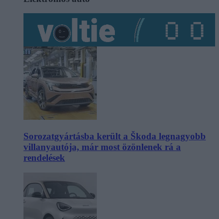
Sorozatgyártásba került a Škoda legnagyobb
villanyautója, már most özönlenek rá a
rendelések