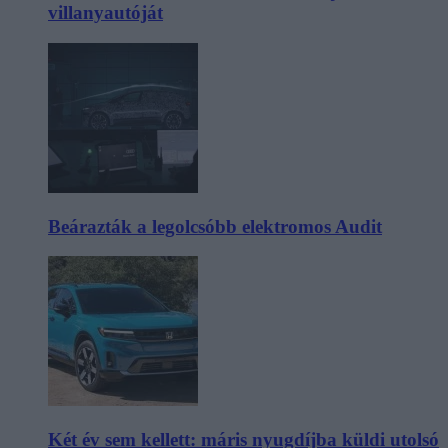
villanyautóját
Beárazták a legolcsóbb elektromos Audit
Két év sem kellett: máris nyugdíjba küldi utolsó