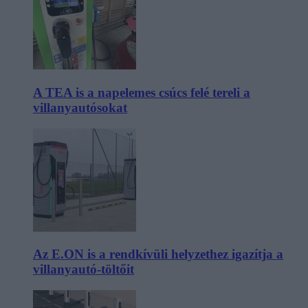
A TEA is a napelemes csúcs felé tereli a
villanyautósokat
Az E.ON is a rendkívüli helyzethez igazítja a
villanyautó-töltőit