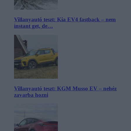
Villanyautó teszt: Kia EV4 fastback – nem
instant get, de…
Villanyautó teszt: KGM Musso EV – nehéz
zavarba hozni