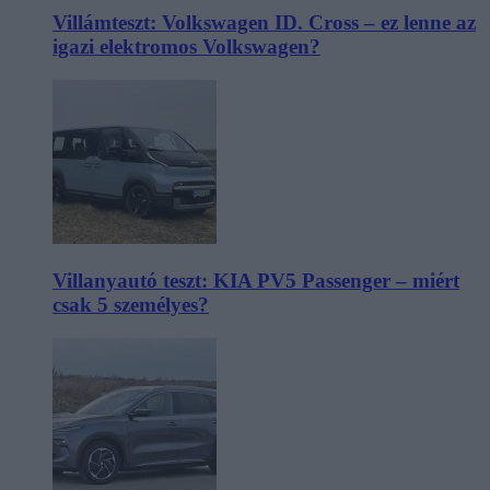
Villámteszt: Volkswagen ID. Cross – ez lenne az
igazi elektromos Volkswagen?
Villanyautó teszt: KIA PV5 Passenger – miért
csak 5 személyes?