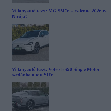
Villanyautó teszt: MG S5EV – ez lenne 2026 e-
Nirója?
Villanyautó teszt: Volvo ES90 Single Motor –
szedánba oltott SUV