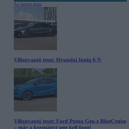
Az összes teszt
Villanyautó teszt: Hyundai Ioniq 6 N
Villanyautó teszt: Ford Puma Gen-e BlueCruise
– már a kormányt sem kell fogni