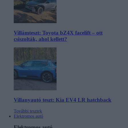
Villámteszt: Toyota bZ4X facelift – ott
csiszolták, ahol kellett?
Villanyautó teszt: Kia EV4 LR hatchback
További tesztek
Elektromos autó
Elektromos autó