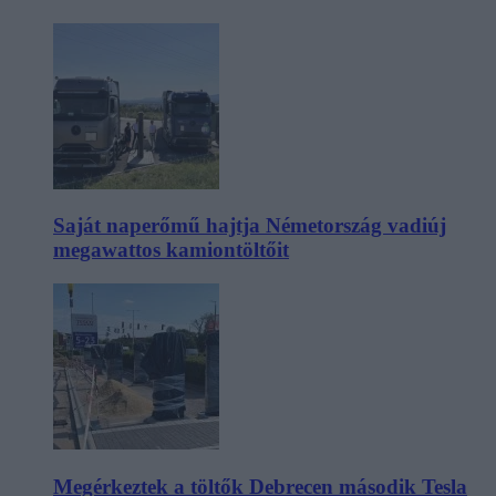
Saját naperőmű hajtja Németország vadiúj
megawattos kamiontöltőit
Megérkeztek a töltők Debrecen második Tesla