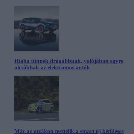
Hiába tűnnek drágábbnak, valójában egyre
olcsóbbak az elektromos autók
Már az utcákon tesztelik a smart új kétüléses