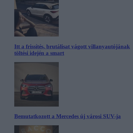
Itt a frissítés, brutálisat vágott villanyautójának
töltési idején a smart
Bemutatkozott a Mercedes új városi SUV-ja