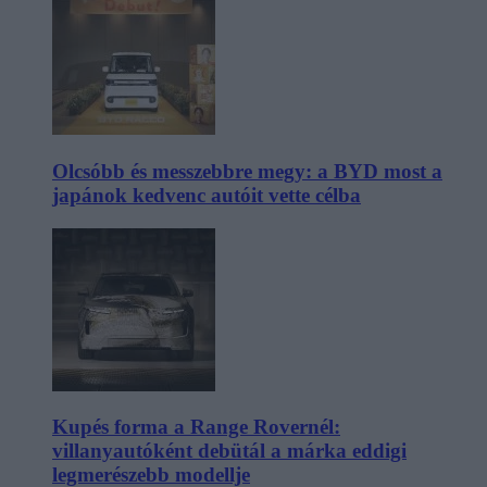
Olcsóbb és messzebbre megy: a BYD most a
japánok kedvenc autóit vette célba
Kupés forma a Range Rovernél:
villanyautóként debütál a márka eddigi
legmerészebb modellje