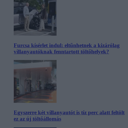
Furcsa kísérlet indul: eltűnhetnek a kizárólag
villanyautóknak fenntartott töltőhelyek?
Egyszerre két villanyautót is tíz perc alatt feltölt
ez az új töltőállomás