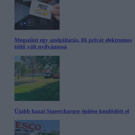
Megszűnt egy szolgáltatás, 86 privát elektromos
töltő vált nyilvánossá
Újabb hazai Supercharger építése kezdődött el