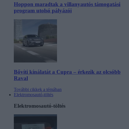
Hoppon maradtak a villanyautós támogatási
program utolsó pályázói
Bővíti kínálatát a Cupra – érkezik az olcsóbb
Raval
További cikkek a témában
Elektromosautó-töltés
Elektromosautó-töltés