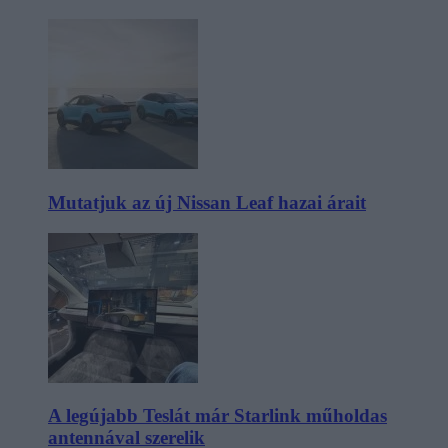
Mutatjuk az új Nissan Leaf hazai árait
A legújabb Teslát már Starlink műholdas
antennával szerelik