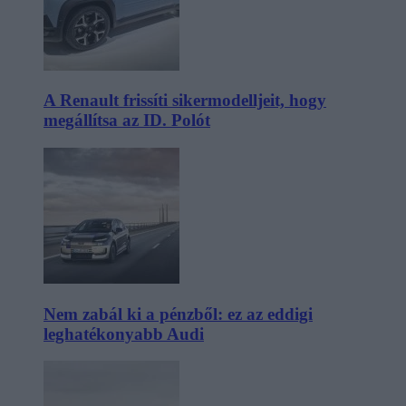
A Renault frissíti sikermodelljeit, hogy
megállítsa az ID. Polót
Nem zabál ki a pénzből: ez az eddigi
leghatékonyabb Audi