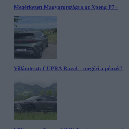
Megérkezett Magyarországra az Xpeng P7+
Villámteszt: CUPRA Raval – megéri a pénzét?