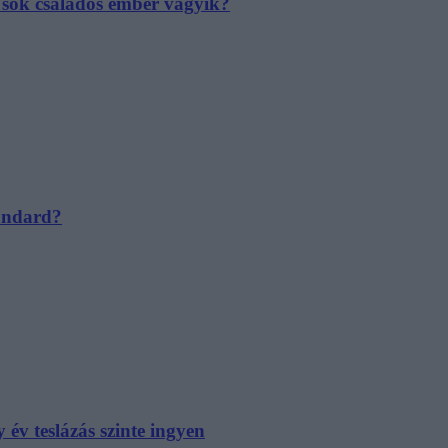
e sok családos ember vágyik?
tandard?
év teslázás szinte ingyen