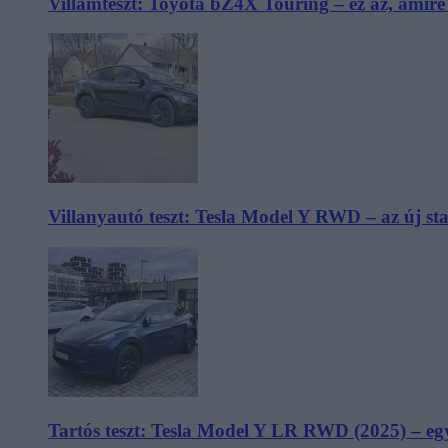
Villámteszt: Toyota bZ4X Touring – ez az, amir
Villanyautó teszt: Tesla Model Y RWD – az új s
Tartós teszt: Tesla Model Y LR RWD (2025) – egy 