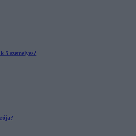
ak 5 személyes?
irója?