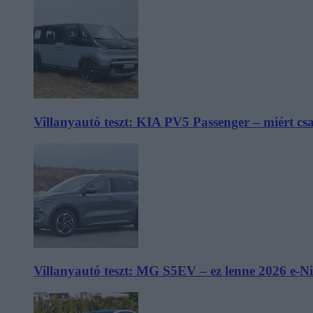
Villanyautó teszt: KIA PV5 Passenger – miért cs
Villanyautó teszt: MG S5EV – ez lenne 2026 e-N