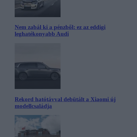
Nem zabál ki a pénzből: ez az eddigi
leghatékonyabb Audi
Rekord hatótávval debütált a Xiaomi új
modellcsaládja