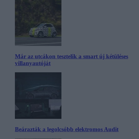
Már az utcákon tesztelik a smart új kétüléses
villanyautóját
Beárazták a legolcsóbb elektromos Audit