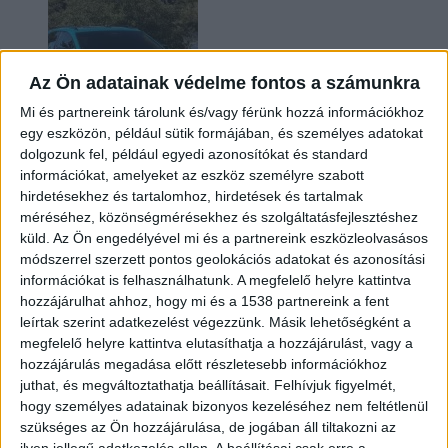
Az Ön adatainak védelme fontos a számunkra
Mi és partnereink tárolunk és/vagy férünk hozzá információkhoz
egy eszközön, például sütik formájában, és személyes adatokat
dolgozunk fel, például egyedi azonosítókat és standard
információkat, amelyeket az eszköz személyre szabott
Két év sem kellett: máris nyugdíjba küldi utolsó
hirdetésekhez és tartalomhoz, hirdetések és tartalmak
amerikai villanyautóját a Honda
méréséhez, közönségmérésekhez és szolgáltatásfejlesztéshez
küld.
Az Ön engedélyével mi és a partnereink eszközleolvasásos
módszerrel szerzett pontos geolokációs adatokat és azonosítási
információkat is felhasználhatunk. A megfelelő helyre kattintva
hozzájárulhat ahhoz, hogy mi és a 1538 partnereink a fent
leírtak szerint adatkezelést végezzünk. Másik lehetőségként a
megfelelő helyre kattintva elutasíthatja a hozzájárulást, vagy a
hozzájárulás megadása előtt részletesebb információkhoz
juthat, és megváltoztathatja beállításait.
Felhívjuk figyelmét,
hogy személyes adatainak bizonyos kezeléséhez nem feltétlenül
Kilencmillió alatt indul a legolcsóbb elektromos
szükséges az Ön hozzájárulása, de jogában áll tiltakozni az
Volkswagen
ilyen jellegű adatkezelés ellen. A beállításai csak erre a