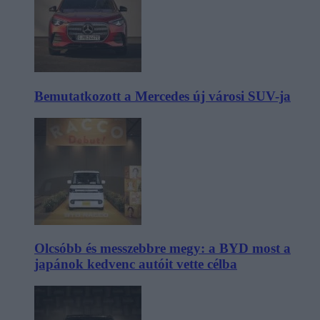
Bemutatkozott a Mercedes új városi SUV-ja
Olcsóbb és messzebbre megy: a BYD most a
japánok kedvenc autóit vette célba