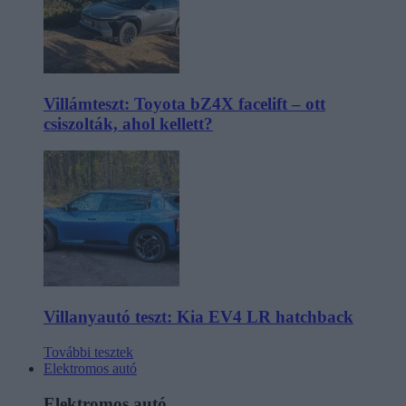
Villámteszt: Toyota bZ4X facelift – ott
csiszolták, ahol kellett?
Villanyautó teszt: Kia EV4 LR hatchback
További tesztek
Elektromos autó
Elektromos autó