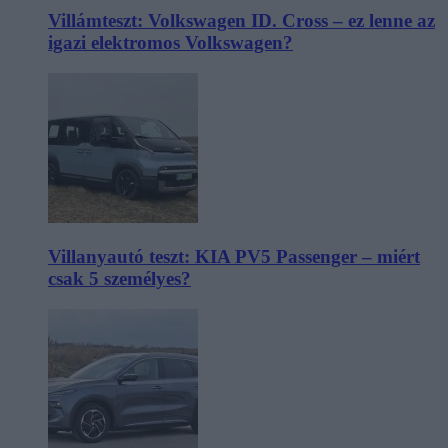
Villámteszt: Volkswagen ID. Cross – ez lenne az
igazi elektromos Volkswagen?
Villanyautó teszt: KIA PV5 Passenger – miért
csak 5 személyes?