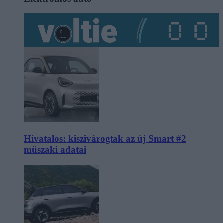
Hivatalos: kiszivárogtak az új Smart #2
műszaki adatai