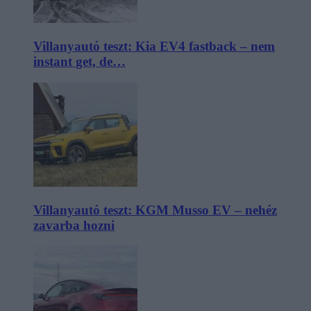
Villanyautó teszt: Kia EV4 fastback – nem
instant get, de…
Villanyautó teszt: KGM Musso EV – nehéz
zavarba hozni