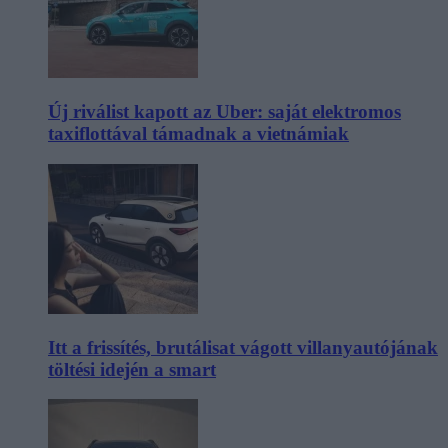
Új riválist kapott az Uber: saját elektromos
taxiflottával támadnak a vietnámiak
Itt a frissítés, brutálisat vágott villanyautójának
töltési idején a smart