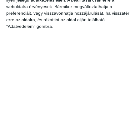
weboldalra érvényesek. Bármikor megváltoztathatja a
preferenciáit, vagy visszavonhatja hozzájárulását, ha visszatér
erre az oldalra, és rákattint az oldal alján található
"Adatvédelem" gombra.
Hoppon maradtak a villanyautós támogatási
program utolsó pályázói
Bővíti kínálatát a Cupra – érkezik az olcsóbb