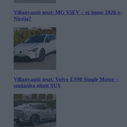
Villanyautó teszt: MG S5EV – ez lenne 2026 e-
Nirója?
Villanyautó teszt: Volvo ES90 Single Motor –
szedánba oltott SUV