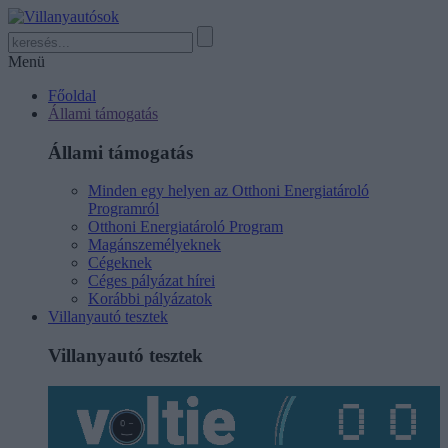
Menü
Főoldal
Állami támogatás
Állami támogatás
Minden egy helyen az Otthoni Energiatároló
Programról
Otthoni Energiatároló Program
Magánszemélyeknek
Cégeknek
Céges pályázat hírei
Korábbi pályázatok
Villanyautó tesztek
Villanyautó tesztek