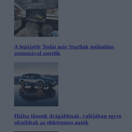
A legújabb Teslát már Starlink műholdas
antennával szerelik
Hiába tűnnek drágábbnak, valójában egyre
olcsóbbak az elektromos autók