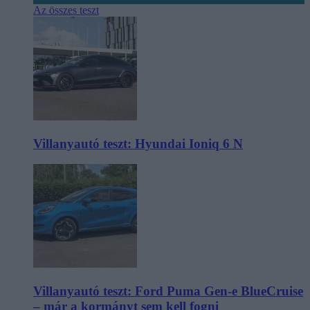
Az összes teszt
Villanyautó teszt: Hyundai Ioniq 6 N
Villanyautó teszt: Ford Puma Gen-e BlueCruise
– már a kormányt sem kell fogni