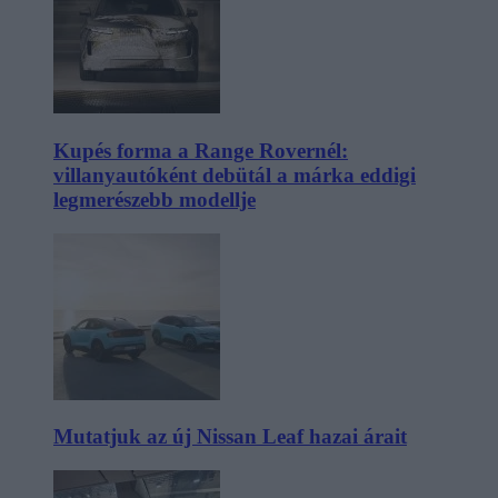
Kupés forma a Range Rovernél:
villanyautóként debütál a márka eddigi
legmerészebb modellje
Mutatjuk az új Nissan Leaf hazai árait