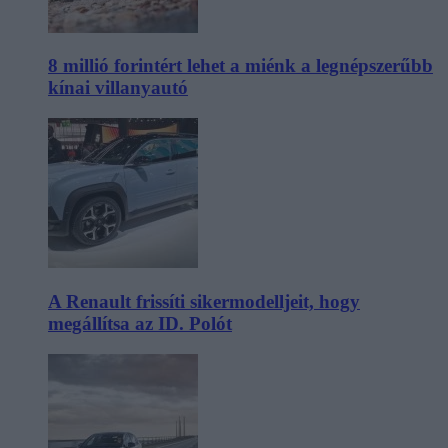
8 millió forintért lehet a miénk a legnépszerűbb
kínai villanyautó
A Renault frissíti sikermodelljeit, hogy
megállítsa az ID. Polót