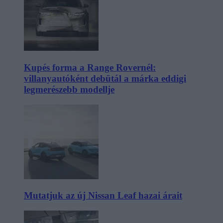
Kupés forma a Range Rovernél:
villanyautóként debütál a márka eddigi
legmerészebb modellje
Mutatjuk az új Nissan Leaf hazai árait