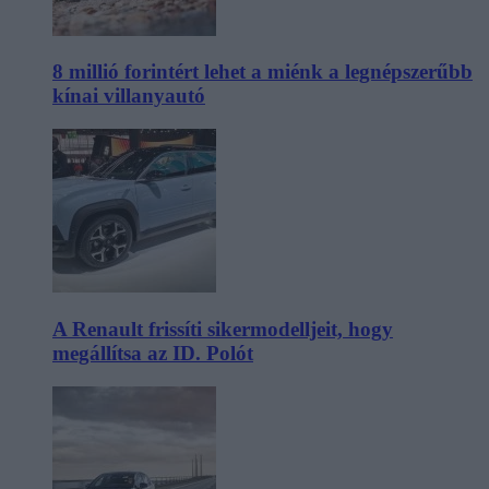
8 millió forintért lehet a miénk a legnépszerűbb
kínai villanyautó
A Renault frissíti sikermodelljeit, hogy
megállítsa az ID. Polót