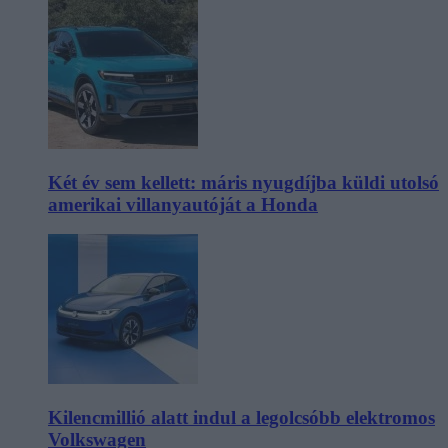
Két év sem kellett: máris nyugdíjba küldi utolsó
amerikai villanyautóját a Honda
Kilencmillió alatt indul a legolcsóbb elektromos
Volkswagen