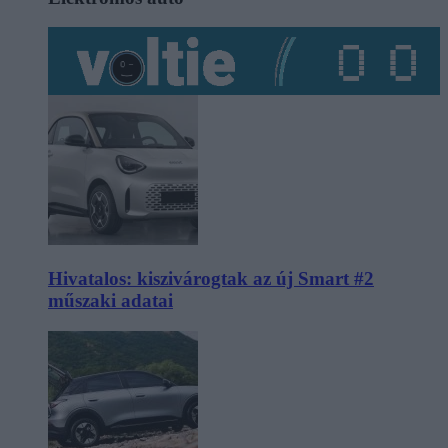
Hivatalos: kiszivárogtak az új Smart #2
műszaki adatai