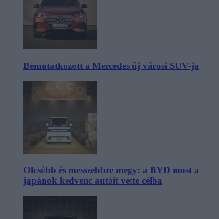
Bemutatkozott a Mercedes új városi SUV-ja
Olcsóbb és messzebbre megy: a BYD most a
japánok kedvenc autóit vette célba