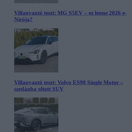
Villanyautó teszt: MG S5EV – ez lenne 2026 e-
Nirója?
Villanyautó teszt: Volvo ES90 Single Motor –
szedánba oltott SUV