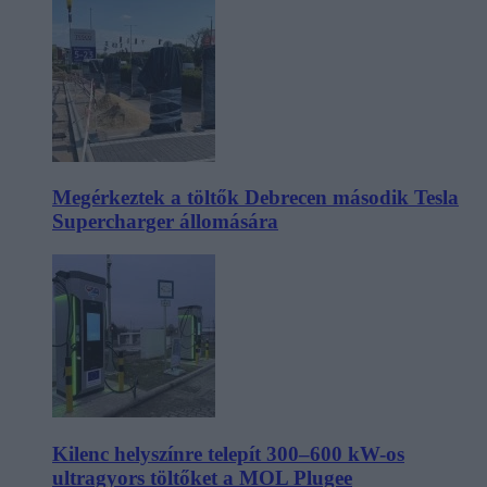
Megérkeztek a töltők Debrecen második Tesla
Supercharger állomására
Kilenc helyszínre telepít 300–600 kW-os
ultragyors töltőket a MOL Plugee