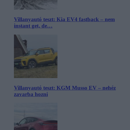
Villanyautó teszt: Kia EV4 fastback – nem
instant get, de…
Villanyautó teszt: KGM Musso EV – nehéz
zavarba hozni