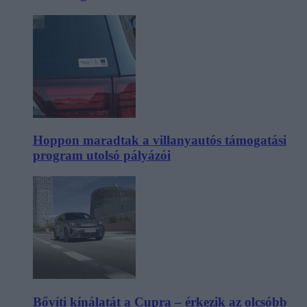
Hoppon maradtak a villanyautós támogatási
program utolsó pályázói
Bővíti kínálatát a Cupra – érkezik az olcsóbb