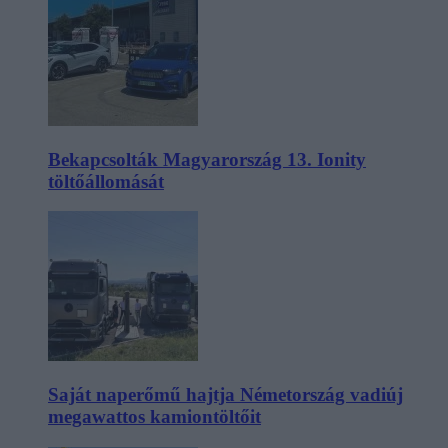
Bekapcsolták Magyarország 13. Ionity
töltőállomását
Saját naperőmű hajtja Németország vadiúj
megawattos kamiontöltőit