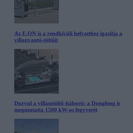
Az E.ON is a rendkívüli helyzethez igazítja a
villanyautó-töltőit
Durvul a villámtöltő-háború: a Dongfeng is
megmutatta 1500 kW-os fegyverét