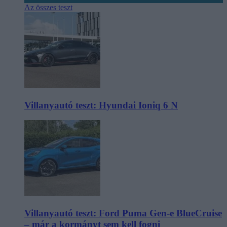
Az összes teszt
Villanyautó teszt: Hyundai Ioniq 6 N
Villanyautó teszt: Ford Puma Gen-e BlueCruise
– már a kormányt sem kell fogni