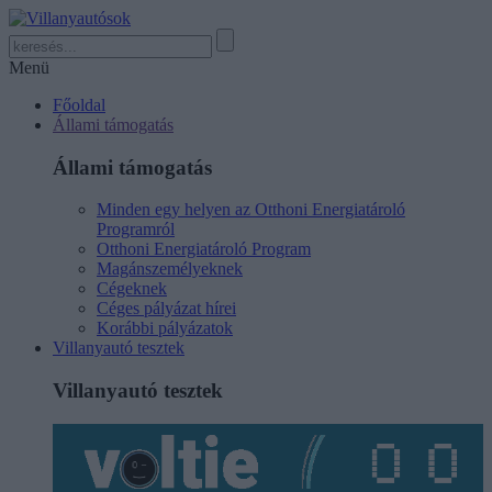
Menü
Főoldal
Állami támogatás
Állami támogatás
Minden egy helyen az Otthoni Energiatároló
Programról
Otthoni Energiatároló Program
Magánszemélyeknek
Cégeknek
Céges pályázat hírei
Korábbi pályázatok
Villanyautó tesztek
Villanyautó tesztek