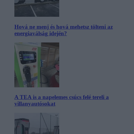
Hová ne menj és hová mehetsz tölteni az
energiaválság idején?
A TEA is a napelemes csúcs felé tereli a
villanyautósokat