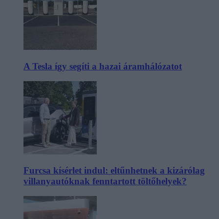
A Tesla így segíti a hazai áramhálózatot
Furcsa kísérlet indul: eltűnhetnek a kizárólag
villanyautóknak fenntartott töltőhelyek?