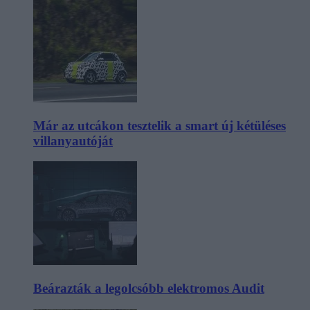
Már az utcákon tesztelik a smart új kétüléses
villanyautóját
Beárazták a legolcsóbb elektromos Audit