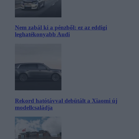
Nem zabál ki a pénzből: ez az eddigi
leghatékonyabb Audi
Rekord hatótávval debütált a Xiaomi új
modellcsaládja