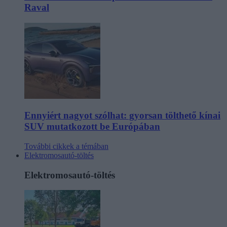
Raval
Ennyiért nagyot szólhat: gyorsan tölthető kínai
SUV mutatkozott be Európában
További cikkek a témában
Elektromosautó-töltés
Elektromosautó-töltés