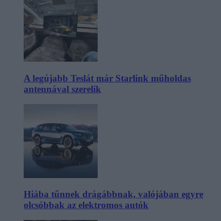
A legújabb Teslát már Starlink műholdas
antennával szerelik
Hiába tűnnek drágábbnak, valójában egyre
olcsóbbak az elektromos autók