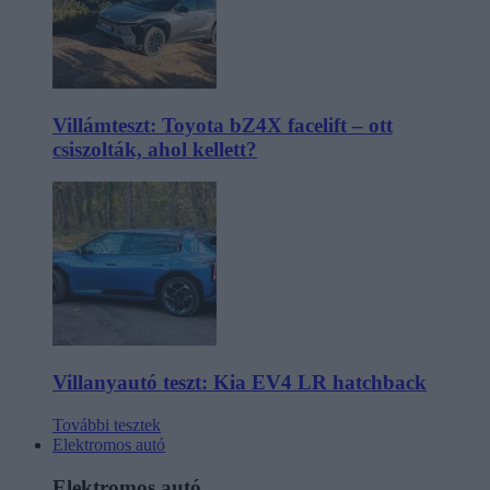
Villámteszt: Toyota bZ4X facelift – ott
csiszolták, ahol kellett?
Villanyautó teszt: Kia EV4 LR hatchback
További tesztek
Elektromos autó
Elektromos autó