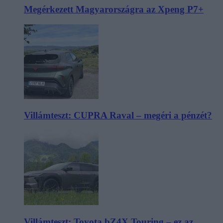
Megérkezett Magyarországra az Xpeng P7+
Villámteszt: CUPRA Raval – megéri a pénzét?
Villámteszt: Toyota bZ4X Touring – ez az,