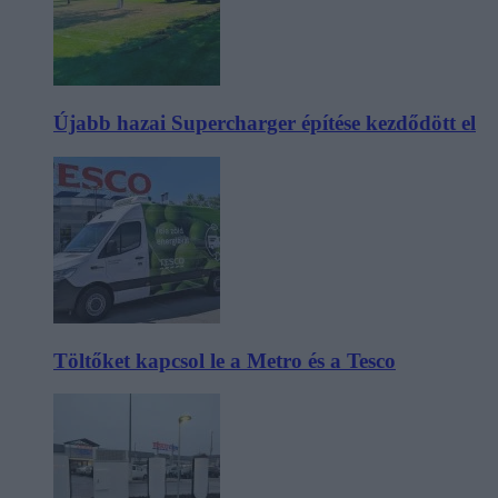
Újabb hazai Supercharger építése kezdődött el
Töltőket kapcsol le a Metro és a Tesco