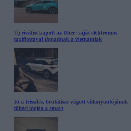
Új riválist kapott az Uber: saját elektromos
taxiflottával támadnak a vietnámiak
Itt a frissítés, brutálisat vágott villanyautójának
töltési idején a smart