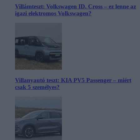
Villámteszt: Volkswagen ID. Cross – ez lenne az
igazi elektromos Volkswagen?
Villanyautó teszt: KIA PV5 Passenger – miért
csak 5 személyes?