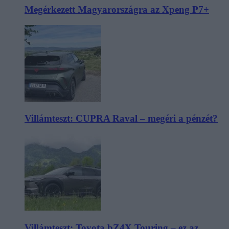
Megérkezett Magyarországra az Xpeng P7+
Villámteszt: CUPRA Raval – megéri a pénzét?
Villámteszt: Toyota bZ4X Touring – ez az,