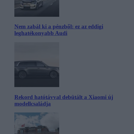
Nem zabál ki a pénzből: ez az eddigi
leghatékonyabb Audi
Rekord hatótávval debütált a Xiaomi új
modellcsaládja