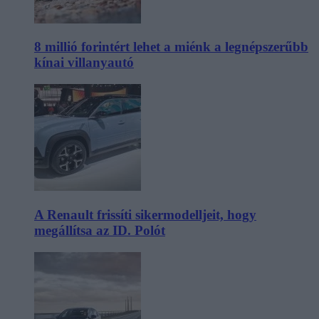
8 millió forintért lehet a miénk a legnépszerűbb
kínai villanyautó
A Renault frissíti sikermodelljeit, hogy
megállítsa az ID. Polót