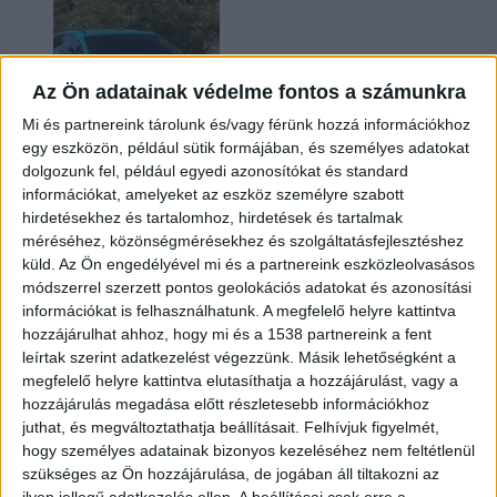
Az Ön adatainak védelme fontos a számunkra
Mi és partnereink tárolunk és/vagy férünk hozzá információkhoz
egy eszközön, például sütik formájában, és személyes adatokat
dolgozunk fel, például egyedi azonosítókat és standard
információkat, amelyeket az eszköz személyre szabott
Két év sem kellett: máris nyugdíjba küldi utolsó
hirdetésekhez és tartalomhoz, hirdetések és tartalmak
amerikai villanyautóját a Honda
méréséhez, közönségmérésekhez és szolgáltatásfejlesztéshez
küld.
Az Ön engedélyével mi és a partnereink eszközleolvasásos
módszerrel szerzett pontos geolokációs adatokat és azonosítási
információkat is felhasználhatunk. A megfelelő helyre kattintva
hozzájárulhat ahhoz, hogy mi és a 1538 partnereink a fent
leírtak szerint adatkezelést végezzünk. Másik lehetőségként a
megfelelő helyre kattintva elutasíthatja a hozzájárulást, vagy a
hozzájárulás megadása előtt részletesebb információkhoz
juthat, és megváltoztathatja beállításait.
Felhívjuk figyelmét,
hogy személyes adatainak bizonyos kezeléséhez nem feltétlenül
Kilencmillió alatt indul a legolcsóbb elektromos
szükséges az Ön hozzájárulása, de jogában áll tiltakozni az
Volkswagen
ilyen jellegű adatkezelés ellen. A beállításai csak erre a