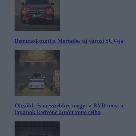
Bemutatkozott a Mercedes új városi SUV-ja
Olcsóbb és messzebbre megy: a BYD most a
japánok kedvenc autóit vette célba