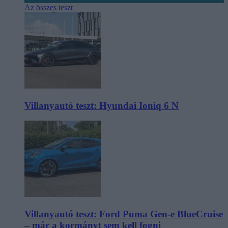
Az összes teszt
Villanyautó teszt: Hyundai Ioniq 6 N
Villanyautó teszt: Ford Puma Gen-e BlueCruise
– már a kormányt sem kell fogni