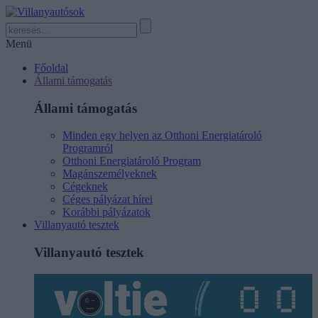
Menü
Főoldal
Állami támogatás
Állami támogatás
Minden egy helyen az Otthoni Energiatároló
Programról
Otthoni Energiatároló Program
Magánszemélyeknek
Cégeknek
Céges pályázat hírei
Korábbi pályázatok
Villanyautó tesztek
Villanyautó tesztek