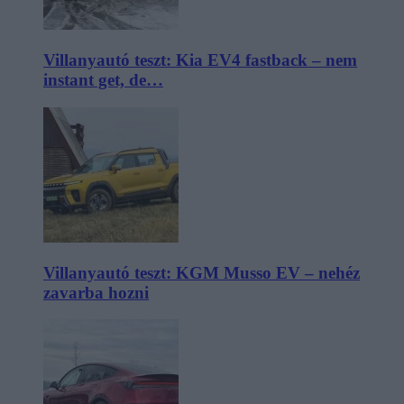
Villanyautó teszt: Kia EV4 fastback – nem
instant get, de…
Villanyautó teszt: KGM Musso EV – nehéz
zavarba hozni