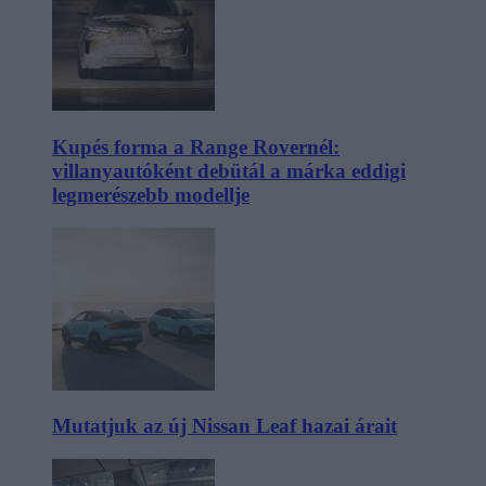
Kupés forma a Range Rovernél:
villanyautóként debütál a márka eddigi
legmerészebb modellje
Mutatjuk az új Nissan Leaf hazai árait