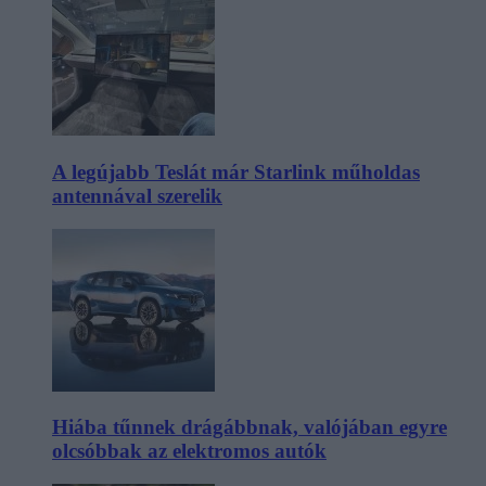
A legújabb Teslát már Starlink műholdas
antennával szerelik
Hiába tűnnek drágábbnak, valójában egyre
olcsóbbak az elektromos autók