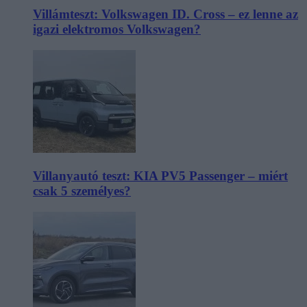
Villámteszt: Volkswagen ID. Cross – ez lenne az
igazi elektromos Volkswagen?
Villanyautó teszt: KIA PV5 Passenger – miért
csak 5 személyes?