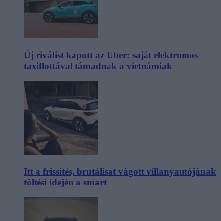
Új riválist kapott az Uber: saját elektromos
taxiflottával támadnak a vietnámiak
Itt a frissítés, brutálisat vágott villanyautójának
töltési idején a smart