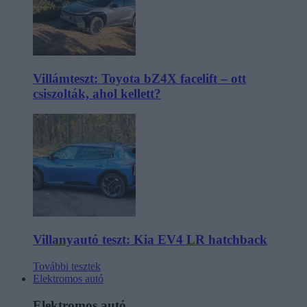
Villámteszt: Toyota bZ4X facelift – ott
csiszolták, ahol kellett?
Villanyautó teszt: Kia EV4 LR hatchback
További tesztek
Elektromos autó
Elektromos autó