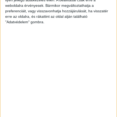
weboldalra érvényesek. Bármikor megváltoztathatja a
preferenciáit, vagy visszavonhatja hozzájárulását, ha visszatér
erre az oldalra, és rákattint az oldal alján található
"Adatvédelem" gombra.
Hoppon maradtak a villanyautós támogatási
program utolsó pályázói
Bővíti kínálatát a Cupra – érkezik az olcsóbb