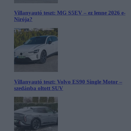
Villanyautó teszt: MG S5EV – ez lenne 2026 e-
Nirója?
Villanyautó teszt: Volvo ES90 Single Motor –
szedánba oltott SUV