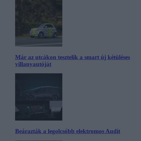
Már az utcákon tesztelik a smart új kétüléses
villanyautóját
Beárazták a legolcsóbb elektromos Audit