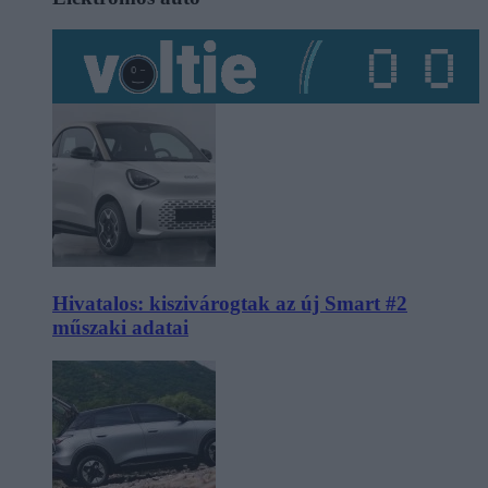
Hivatalos: kiszivárogtak az új Smart #2
műszaki adatai