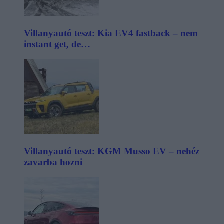
Villanyautó teszt: Kia EV4 fastback – nem
instant get, de…
Villanyautó teszt: KGM Musso EV – nehéz
zavarba hozni