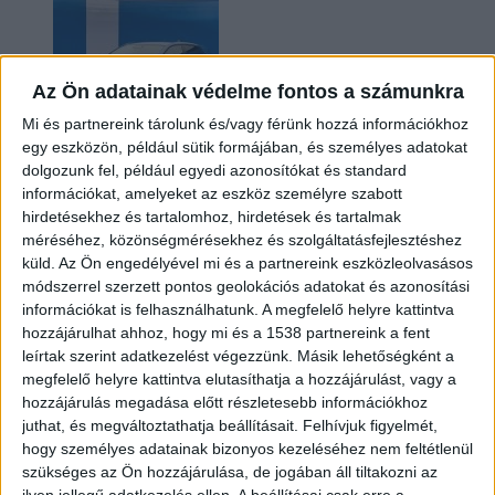
Az Ön adatainak védelme fontos a számunkra
Mi és partnereink tárolunk és/vagy férünk hozzá információkhoz
egy eszközön, például sütik formájában, és személyes adatokat
dolgozunk fel, például egyedi azonosítókat és standard
információkat, amelyeket az eszköz személyre szabott
Kilencmillió alatt indul a legolcsóbb elektromos
hirdetésekhez és tartalomhoz, hirdetések és tartalmak
Volkswagen
méréséhez, közönségmérésekhez és szolgáltatásfejlesztéshez
küld.
Az Ön engedélyével mi és a partnereink eszközleolvasásos
módszerrel szerzett pontos geolokációs adatokat és azonosítási
információkat is felhasználhatunk. A megfelelő helyre kattintva
hozzájárulhat ahhoz, hogy mi és a 1538 partnereink a fent
leírtak szerint adatkezelést végezzünk. Másik lehetőségként a
megfelelő helyre kattintva elutasíthatja a hozzájárulást, vagy a
hozzájárulás megadása előtt részletesebb információkhoz
juthat, és megváltoztathatja beállításait.
Felhívjuk figyelmét,
hogy személyes adatainak bizonyos kezeléséhez nem feltétlenül
Hoppon maradtak a villanyautós támogatási
szükséges az Ön hozzájárulása, de jogában áll tiltakozni az
program utolsó pályázói
ilyen jellegű adatkezelés ellen. A beállításai csak erre a