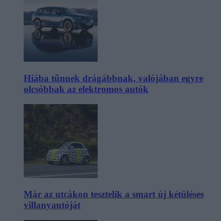
Hiába tűnnek drágábbnak, valójában egyre
olcsóbbak az elektromos autók
Már az utcákon tesztelik a smart új kétüléses
villanyautóját