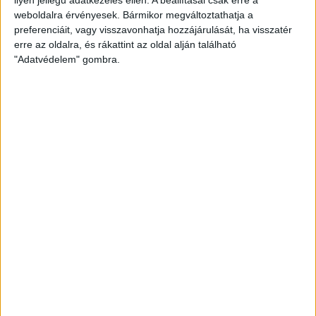
weboldalra érvényesek. Bármikor megváltoztathatja a
preferenciáit, vagy visszavonhatja hozzájárulását, ha visszatér
erre az oldalra, és rákattint az oldal alján található
"Adatvédelem" gombra.
Bővíti kínálatát a Cupra – érkezik az olcsóbb
Raval
Ennyiért nagyot szólhat: gyorsan tölthető kínai