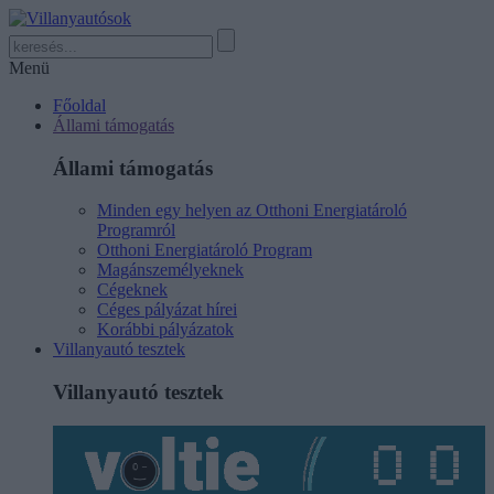
Menü
Főoldal
Állami támogatás
Állami támogatás
Minden egy helyen az Otthoni Energiatároló
Programról
Otthoni Energiatároló Program
Magánszemélyeknek
Cégeknek
Céges pályázat hírei
Korábbi pályázatok
Villanyautó tesztek
Villanyautó tesztek