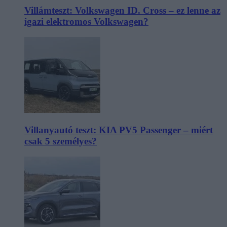
Villámteszt: Volkswagen ID. Cross – ez lenne az
igazi elektromos Volkswagen?
Villanyautó teszt: KIA PV5 Passenger – miért
csak 5 személyes?