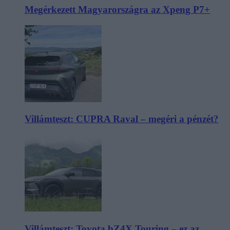
Megérkezett Magyarországra az Xpeng P7+
Villámteszt: CUPRA Raval – megéri a pénzét?
Villámteszt: Toyota bZ4X Touring – ez az,