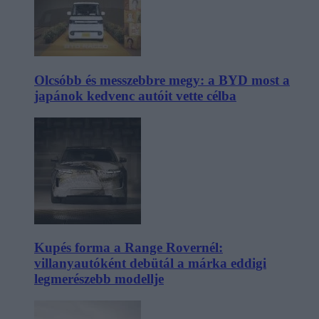
Olcsóbb és messzebbre megy: a BYD most a
japánok kedvenc autóit vette célba
Kupés forma a Range Rovernél:
villanyautóként debütál a márka eddigi
legmerészebb modellje