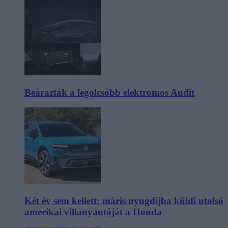
Beárazták a legolcsóbb elektromos Audit
Két év sem kellett: máris nyugdíjba küldi utolsó
amerikai villanyautóját a Honda