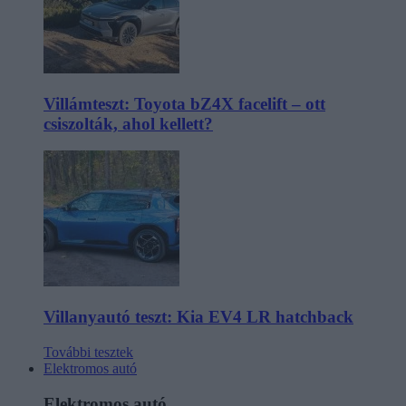
Villámteszt: Toyota bZ4X facelift – ott
csiszolták, ahol kellett?
Villanyautó teszt: Kia EV4 LR hatchback
További tesztek
Elektromos autó
Elektromos autó