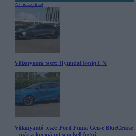
Az összes teszt
Villanyautó teszt: Hyundai Ioniq 6 N
Villanyautó teszt: Ford Puma Gen-e BlueCruise
– már a kormányt sem kell fogni