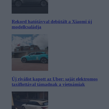
Rekord hatótávval debütált a Xiaomi új
modellcsaládja
Új riválist kapott az Uber: saját elektromos
taxiflottával támadnak a vietnámiak