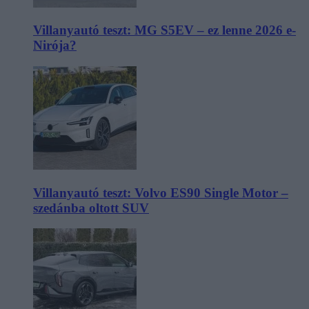
Villanyautó teszt: MG S5EV – ez lenne 2026 e-
Nirója?
Villanyautó teszt: Volvo ES90 Single Motor –
szedánba oltott SUV