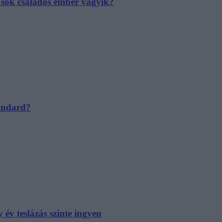
e sok családos ember vágyik?
tandard?
év teslázás szinte ingyen