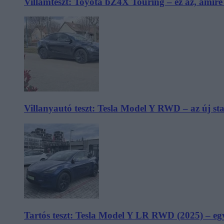
Villámteszt: Toyota bZ4X Touring – ez az, amir
Villanyautó teszt: Tesla Model Y RWD – az új s
Tartós teszt: Tesla Model Y LR RWD (2025) – egy 