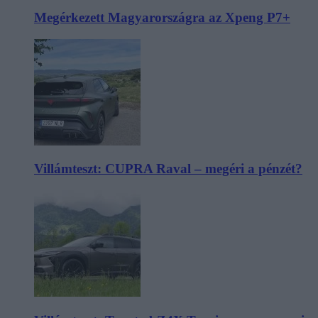
Megérkezett Magyarországra az Xpeng P7+
Villámteszt: CUPRA Raval – megéri a pénzét?