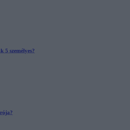
ak 5 személyes?
irója?