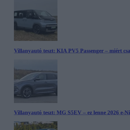
Villanyautó teszt: KIA PV5 Passenger – miért cs
Villanyautó teszt: MG S5EV – ez lenne 2026 e-N