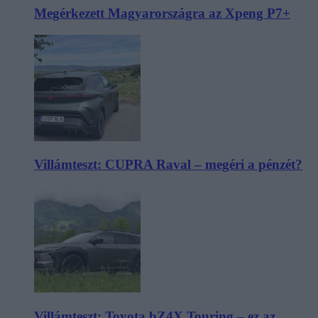
Megérkezett Magyarországra az Xpeng P7+
Villámteszt: CUPRA Raval – megéri a pénzét?
Villámteszt: Toyota bZ4X Touring – ez az,