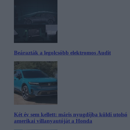
Beárazták a legolcsóbb elektromos Audit
Két év sem kellett: máris nyugdíjba küldi utolsó
amerikai villanyautóját a Honda