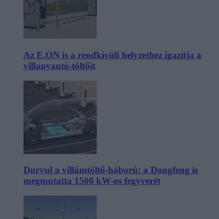
Az E.ON is a rendkívüli helyzethez igazítja a
villanyautó-töltőit
Durvul a villámtöltő-háború: a Dongfeng is
megmutatta 1500 kW-os fegyverét