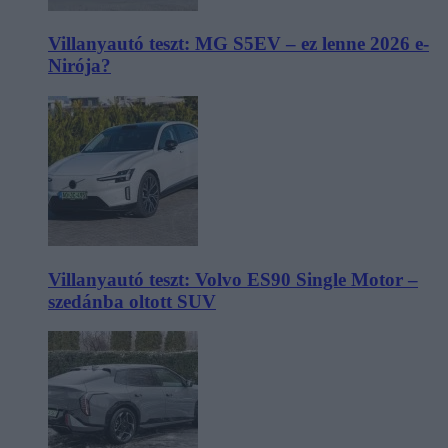
Villanyautó teszt: MG S5EV – ez lenne 2026 e-
Nirója?
Villanyautó teszt: Volvo ES90 Single Motor –
szedánba oltott SUV