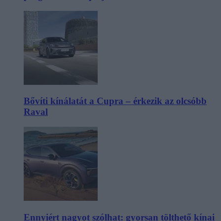
Bővíti kínálatát a Cupra – érkezik az olcsóbb
Raval
Ennyiért nagyot szólhat: gyorsan tölthető kínai