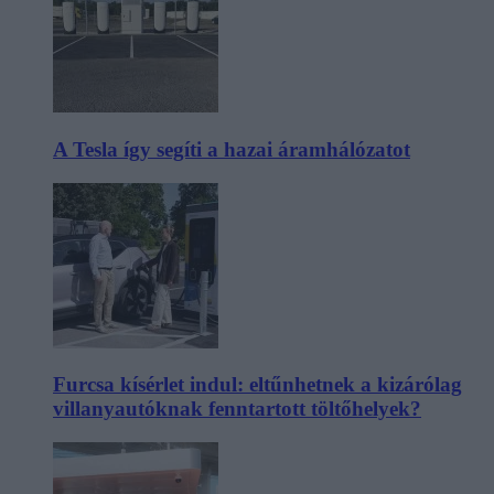
A Tesla így segíti a hazai áramhálózatot
Furcsa kísérlet indul: eltűnhetnek a kizárólag
villanyautóknak fenntartott töltőhelyek?