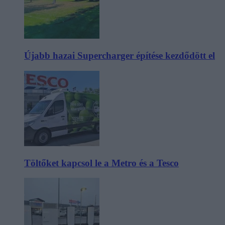
Újabb hazai Supercharger építése kezdődött el
Töltőket kapcsol le a Metro és a Tesco