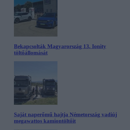
Bekapcsolták Magyarország 13. Ionity
töltőállomását
Saját naperőmű hajtja Németország vadiúj
megawattos kamiontöltőit