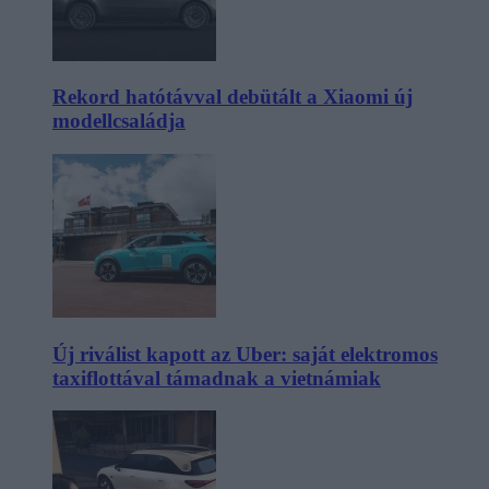
Rekord hatótávval debütált a Xiaomi új
modellcsaládja
Új riválist kapott az Uber: saját elektromos
taxiflottával támadnak a vietnámiak