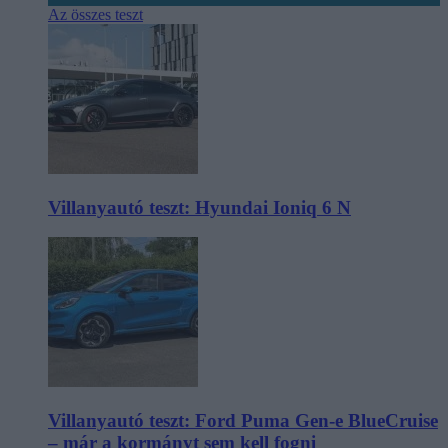
Az összes teszt
Villanyautó teszt: Hyundai Ioniq 6 N
Villanyautó teszt: Ford Puma Gen-e BlueCruise
– már a kormányt sem kell fogni