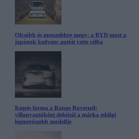
Olcsóbb és messzebbre megy: a BYD most a
japánok kedvenc autóit vette célba
Kupés forma a Range Rovernél:
villanyautóként debütál a márka eddigi
legmerészebb modellje