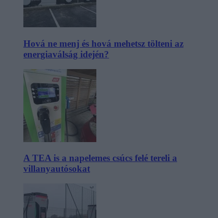
Hová ne menj és hová mehetsz tölteni az
energiaválság idején?
A TEA is a napelemes csúcs felé tereli a
villanyautósokat