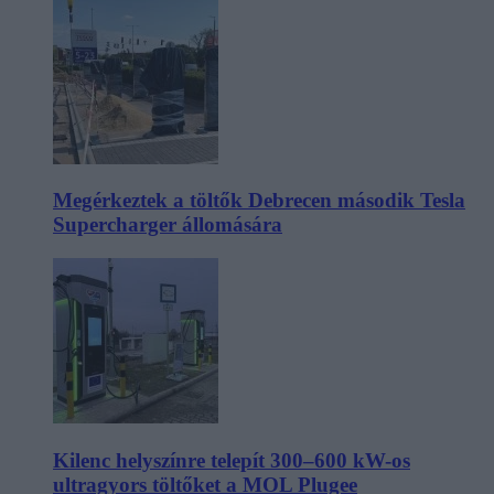
Megérkeztek a töltők Debrecen második Tesla
Supercharger állomására
Kilenc helyszínre telepít 300–600 kW-os
ultragyors töltőket a MOL Plugee