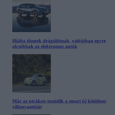
Hiába tűnnek drágábbnak, valójában egyre
olcsóbbak az elektromos autók
Már az utcákon tesztelik a smart új kétüléses
villanyautóját