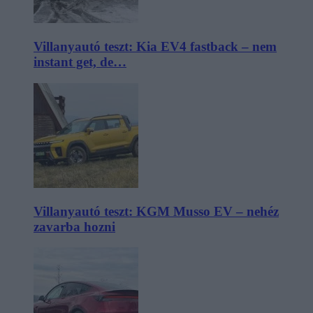
Villanyautó teszt: Kia EV4 fastback – nem
instant get, de…
Villanyautó teszt: KGM Musso EV – nehéz
zavarba hozni