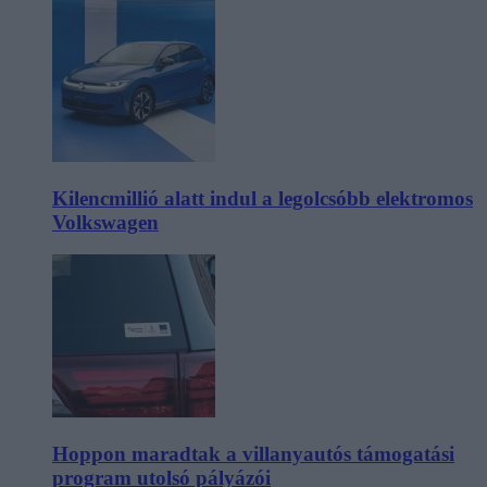
Kilencmillió alatt indul a legolcsóbb elektromos
Volkswagen
Hoppon maradtak a villanyautós támogatási
program utolsó pályázói