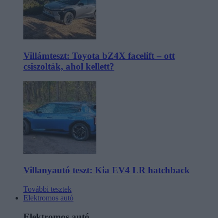
Villámteszt: Toyota bZ4X facelift – ott
csiszolták, ahol kellett?
Villanyautó teszt: Kia EV4 LR hatchback
További tesztek
Elektromos autó
Elektromos autó