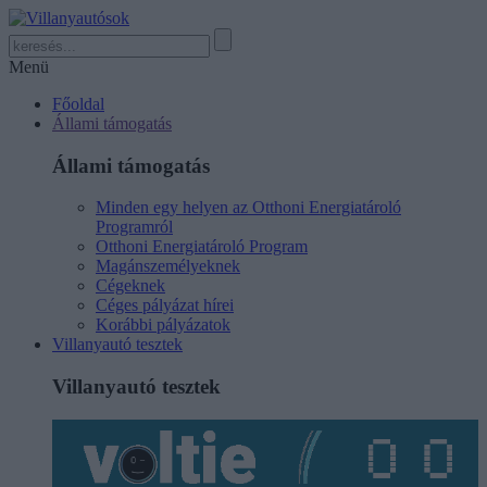
Menü
Főoldal
Állami támogatás
Állami támogatás
Minden egy helyen az Otthoni Energiatároló
Programról
Otthoni Energiatároló Program
Magánszemélyeknek
Cégeknek
Céges pályázat hírei
Korábbi pályázatok
Villanyautó tesztek
Villanyautó tesztek