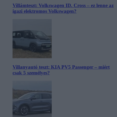
Villámteszt: Volkswagen ID. Cross – ez lenne az
igazi elektromos Volkswagen?
Villanyautó teszt: KIA PV5 Passenger – miért
csak 5 személyes?