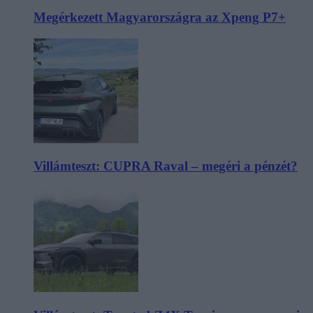
Megérkezett Magyarországra az Xpeng P7+
Villámteszt: CUPRA Raval – megéri a pénzét?