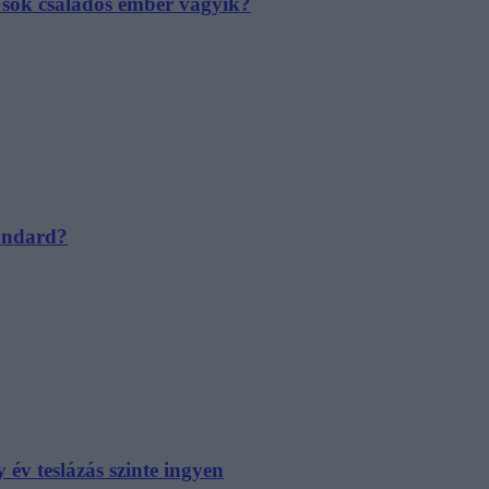
e sok családos ember vágyik?
tandard?
év teslázás szinte ingyen