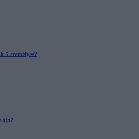
ak 5 személyes?
irója?