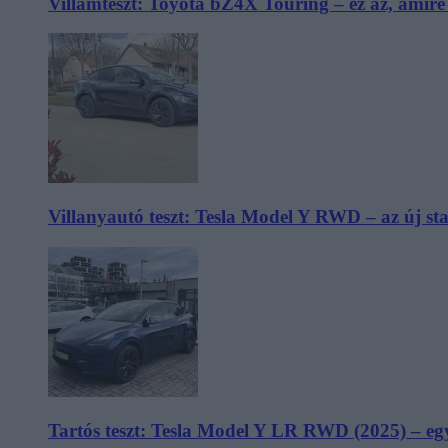
Villámteszt: Toyota bZ4X Touring – ez az, amir
Villanyautó teszt: Tesla Model Y RWD – az új s
Tartós teszt: Tesla Model Y LR RWD (2025) – egy 