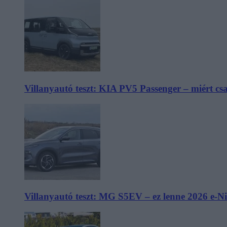
Villanyautó teszt: KIA PV5 Passenger – miért cs
Villanyautó teszt: MG S5EV – ez lenne 2026 e-N