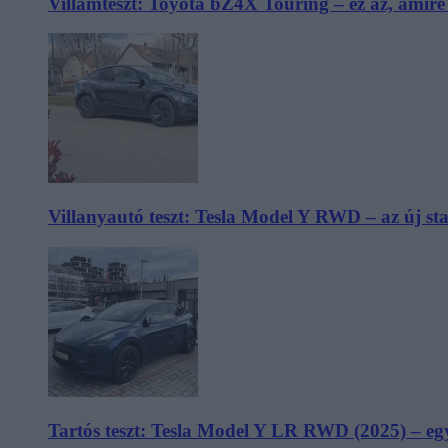
Villámteszt: Toyota bZ4X Touring – ez az, amir
Villanyautó teszt: Tesla Model Y RWD – az új s
Tartós teszt: Tesla Model Y LR RWD (2025) – egy 