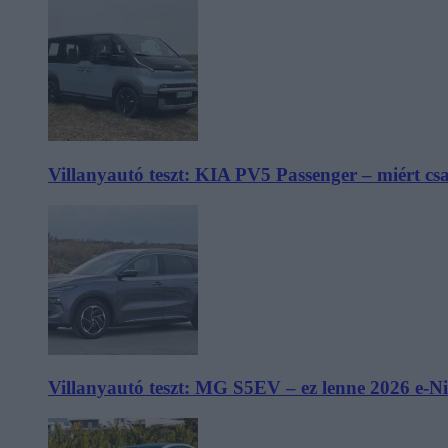
Villanyautó teszt: KIA PV5 Passenger – miért cs
Villanyautó teszt: MG S5EV – ez lenne 2026 e-N