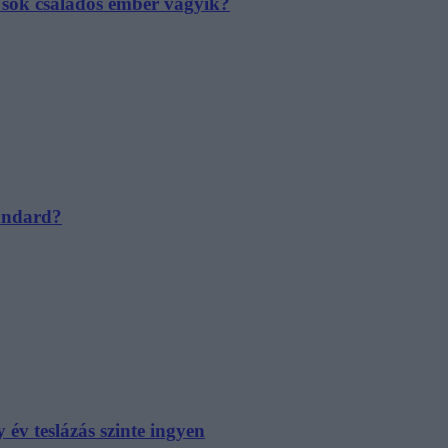
e sok családos ember vágyik?
tandard?
év teslázás szinte ingyen