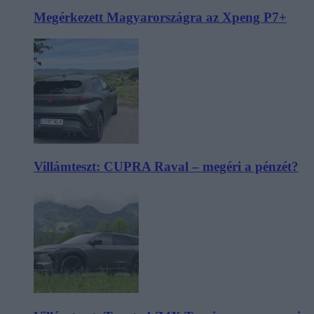
Megérkezett Magyarországra az Xpeng P7+
Villámteszt: CUPRA Raval – megéri a pénzét?