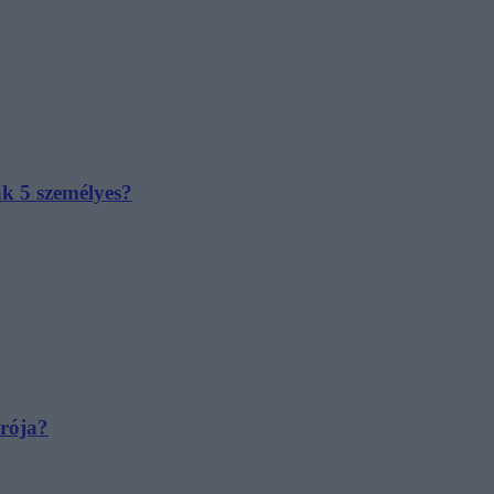
ak 5 személyes?
irója?