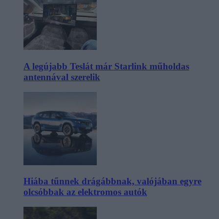
A legújabb Teslát már Starlink műholdas
antennával szerelik
Hiába tűnnek drágábbnak, valójában egyre
olcsóbbak az elektromos autók