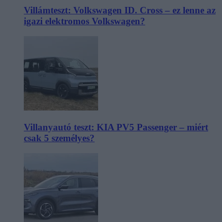
Villámteszt: Volkswagen ID. Cross – ez lenne az
igazi elektromos Volkswagen?
Villanyautó teszt: KIA PV5 Passenger – miért
csak 5 személyes?