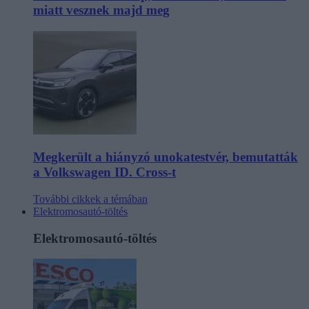
miatt vesznek majd meg
Megkerült a hiányzó unokatestvér, bemutatták
a Volkswagen ID. Cross-t
További cikkek a témában
Elektromosautó-töltés
Elektromosautó-töltés