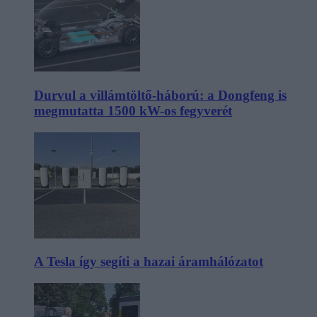
Durvul a villámtöltő-háború: a Dongfeng is
megmutatta 1500 kW-os fegyverét
A Tesla így segíti a hazai áramhálózatot