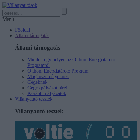
Menü
Főoldal
Állami támogatás
Állami támogatás
Minden egy helyen az Otthoni Energiatároló
Programról
Otthoni Energiatároló Program
Magánszemélyeknek
Cégeknek
Céges pályázat hírei
Korábbi pályázatok
Villanyautó tesztek
Villanyautó tesztek