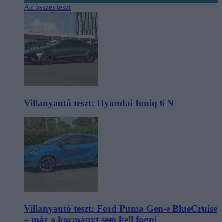
Az összes teszt
Villanyautó teszt: Hyundai Ioniq 6 N
Villanyautó teszt: Ford Puma Gen-e BlueCruise
– már a kormányt sem kell fogni