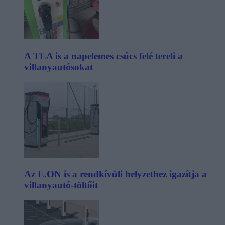
A TEA is a napelemes csúcs felé tereli a
villanyautósokat
Az E.ON is a rendkívüli helyzethez igazítja a
villanyautó-töltőit