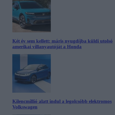
Két év sem kellett: máris nyugdíjba küldi utolsó
amerikai villanyautóját a Honda
Kilencmillió alatt indul a legolcsóbb elektromos
Volkswagen