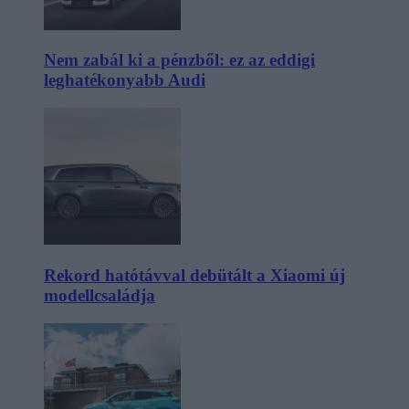
Nem zabál ki a pénzből: ez az eddigi
leghatékonyabb Audi
Rekord hatótávval debütált a Xiaomi új
modellcsaládja