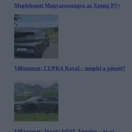
Megérkezett Magyarországra az Xpeng P7+
Villámteszt: CUPRA Raval – megéri a pénzét?
Villámteszt: Toyota bZ4X Touring – ez az,