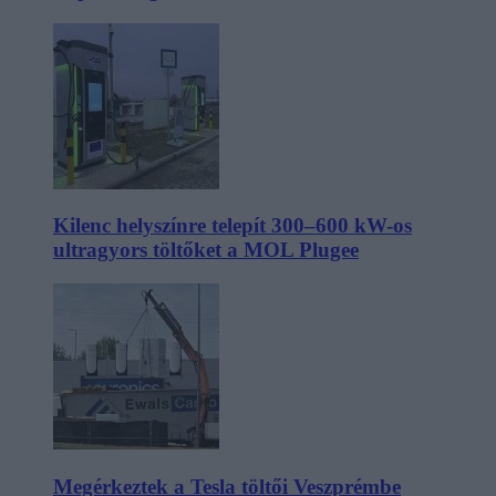
Kilenc helyszínre telepít 300–600 kW-os
ultragyors töltőket a MOL Plugee
Megérkeztek a Tesla töltői Veszprémbe