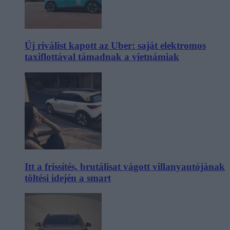
Új riválist kapott az Uber: saját elektromos
taxiflottával támadnak a vietnámiak
Itt a frissítés, brutálisat vágott villanyautójának
töltési idején a smart