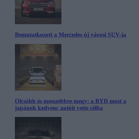
Bemutatkozott a Mercedes új városi SUV-ja
Olcsóbb és messzebbre megy: a BYD most a
japánok kedvenc autóit vette célba