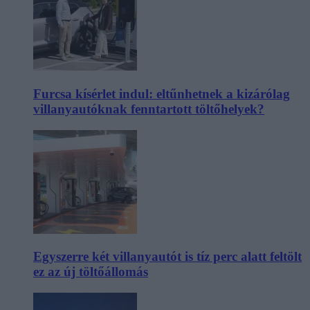
Furcsa kísérlet indul: eltűnhetnek a kizárólag
villanyautóknak fenntartott töltőhelyek?
Egyszerre két villanyautót is tíz perc alatt feltölt
ez az új töltőállomás