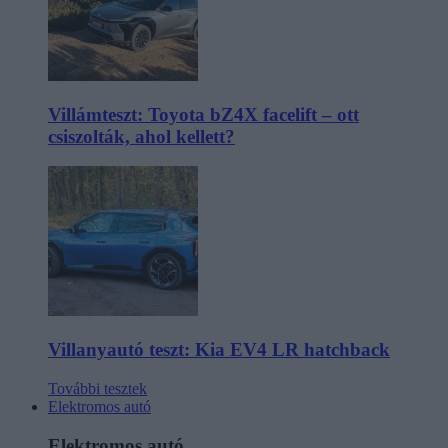
Villámteszt: Toyota bZ4X facelift – ott
csiszolták, ahol kellett?
Villanyautó teszt: Kia EV4 LR hatchback
További tesztek
Elektromos autó
Elektromos autó