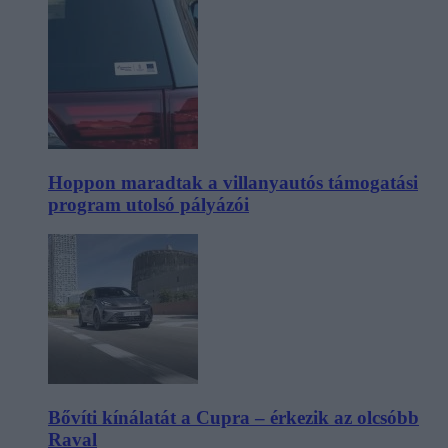
Hoppon maradtak a villanyautós támogatási
program utolsó pályázói
Bővíti kínálatát a Cupra – érkezik az olcsóbb
Raval