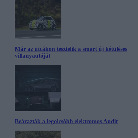
Már az utcákon tesztelik a smart új kétüléses
villanyautóját
Beárazták a legolcsóbb elektromos Audit