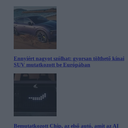
Ennyiért nagyot szólhat: gyorsan tölthető kínai
SUV mutatkozott be Európában
Bemutatkozott Chip, az első autó, amit az AI