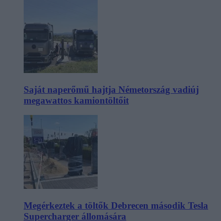
Saját naperőmű hajtja Németország vadiúj
megawattos kamiontöltőit
Megérkeztek a töltők Debrecen második Tesla
Supercharger állomására