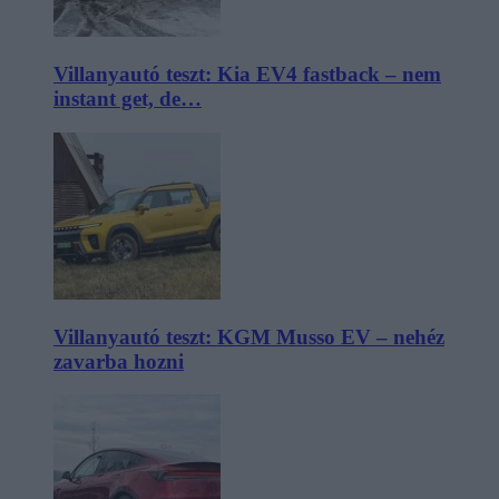
Villanyautó teszt: Kia EV4 fastback – nem
instant get, de…
Villanyautó teszt: KGM Musso EV – nehéz
zavarba hozni