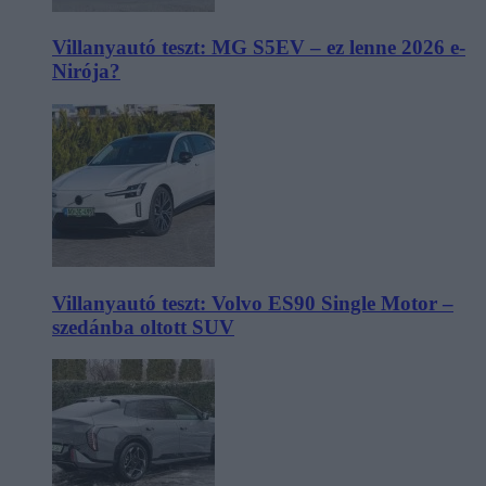
Villanyautó teszt: MG S5EV – ez lenne 2026 e-
Nirója?
Villanyautó teszt: Volvo ES90 Single Motor –
szedánba oltott SUV