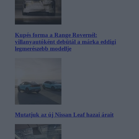
Kupés forma a Range Rovernél:
villanyautóként debütál a márka eddigi
legmerészebb modellje
Mutatjuk az új Nissan Leaf hazai árait