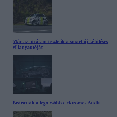
Már az utcákon tesztelik a smart új kétüléses
villanyautóját
Beárazták a legolcsóbb elektromos Audit