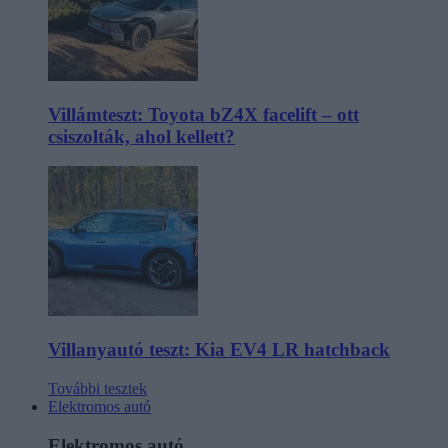
Villámteszt: Toyota bZ4X facelift – ott
csiszolták, ahol kellett?
Villanyautó teszt: Kia EV4 LR hatchback
További tesztek
Elektromos autó
Elektromos autó