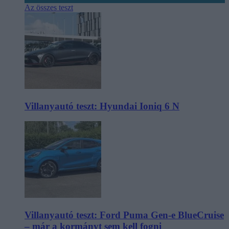
Az összes teszt
Villanyautó teszt: Hyundai Ioniq 6 N
Villanyautó teszt: Ford Puma Gen-e BlueCruise
– már a kormányt sem kell fogni