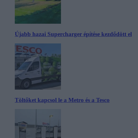
Újabb hazai Supercharger építése kezdődött el
Töltőket kapcsol le a Metro és a Tesco