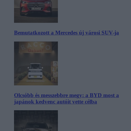
Bemutatkozott a Mercedes új városi SUV-ja
Olcsóbb és messzebbre megy: a BYD most a
japánok kedvenc autóit vette célba