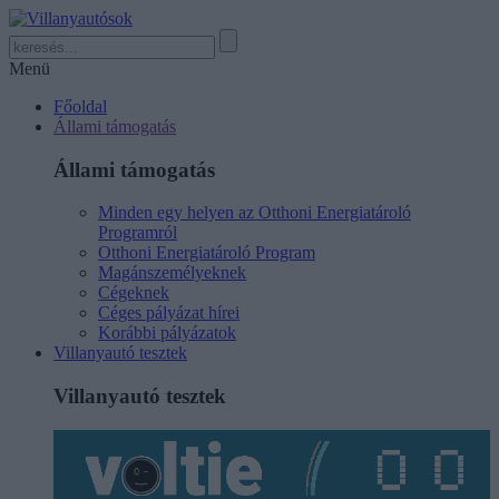
Menü
Főoldal
Állami támogatás
Állami támogatás
Minden egy helyen az Otthoni Energiatároló
Programról
Otthoni Energiatároló Program
Magánszemélyeknek
Cégeknek
Céges pályázat hírei
Korábbi pályázatok
Villanyautó tesztek
Villanyautó tesztek