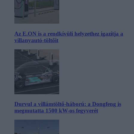
Az E.ON is a rendkívüli helyzethez igazítja a
villanyautó-töltőit
Durvul a villámtöltő-háború: a Dongfeng is
megmutatta 1500 kW-os fegyverét