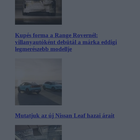
Kupés forma a Range Rovernél:
villanyautóként debütál a márka eddigi
legmerészebb modellje
Mutatjuk az új Nissan Leaf hazai árait