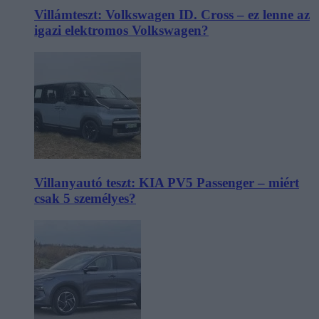
Villámteszt: Volkswagen ID. Cross – ez lenne az
igazi elektromos Volkswagen?
Villanyautó teszt: KIA PV5 Passenger – miért
csak 5 személyes?