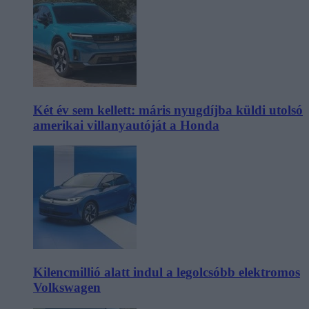
Két év sem kellett: máris nyugdíjba küldi utolsó
amerikai villanyautóját a Honda
Kilencmillió alatt indul a legolcsóbb elektromos
Volkswagen