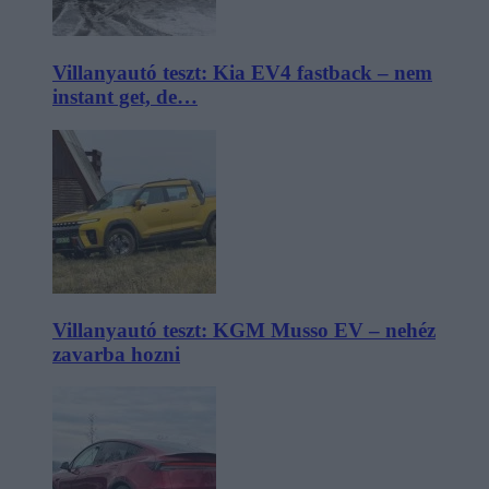
Villanyautó teszt: Kia EV4 fastback – nem
instant get, de…
Villanyautó teszt: KGM Musso EV – nehéz
zavarba hozni