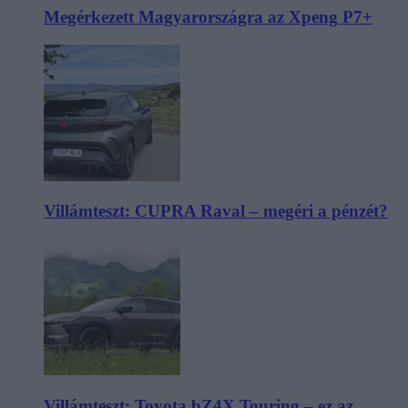
Megérkezett Magyarországra az Xpeng P7+
Villámteszt: CUPRA Raval – megéri a pénzét?
Villámteszt: Toyota bZ4X Touring – ez az,