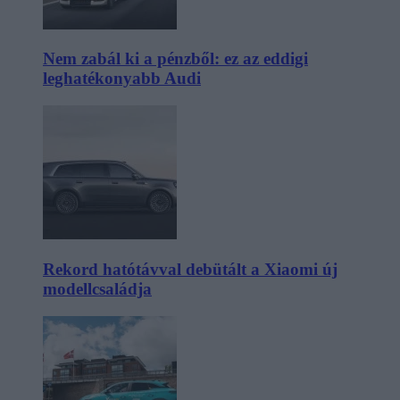
Nem zabál ki a pénzből: ez az eddigi
leghatékonyabb Audi
Rekord hatótávval debütált a Xiaomi új
modellcsaládja