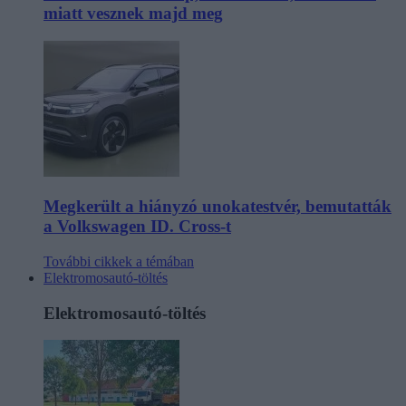
miatt vesznek majd meg
Megkerült a hiányzó unokatestvér, bemutatták
a Volkswagen ID. Cross-t
További cikkek a témában
Elektromosautó-töltés
Elektromosautó-töltés