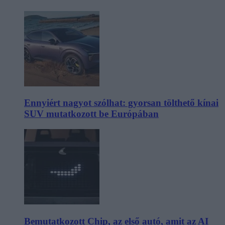
Ennyiért nagyot szólhat: gyorsan tölthető kínai
SUV mutatkozott be Európában
Bemutatkozott Chip, az első autó, amit az AI