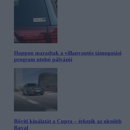
Hoppon maradtak a villanyautós támogatási
program utolsó pályázói
Bővíti kínálatát a Cupra – érkezik az olcsóbb
Raval