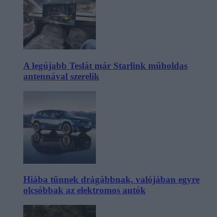
A legújabb Teslát már Starlink műholdas
antennával szerelik
Hiába tűnnek drágábbnak, valójában egyre
olcsóbbak az elektromos autók