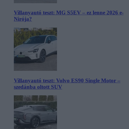
Villanyautó teszt: MG S5EV – ez lenne 2026 e-
Nirója?
Villanyautó teszt: Volvo ES90 Single Motor –
szedánba oltott SUV