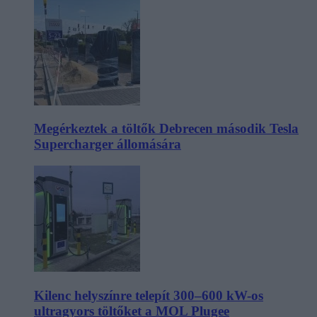
Megérkeztek a töltők Debrecen második Tesla
Supercharger állomására
Kilenc helyszínre telepít 300–600 kW-os
ultragyors töltőket a MOL Plugee