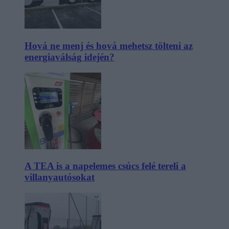
Hová ne menj és hová mehetsz tölteni az
energiaválság idején?
A TEA is a napelemes csúcs felé tereli a
villanyautósokat