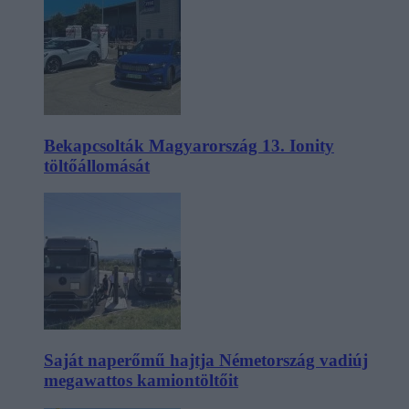
Bekapcsolták Magyarország 13. Ionity
töltőállomását
Saját naperőmű hajtja Németország vadiúj
megawattos kamiontöltőit