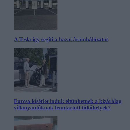
A Tesla így segíti a hazai áramhálózatot
Furcsa kísérlet indul: eltűnhetnek a kizárólag
villanyautóknak fenntartott töltőhelyek?