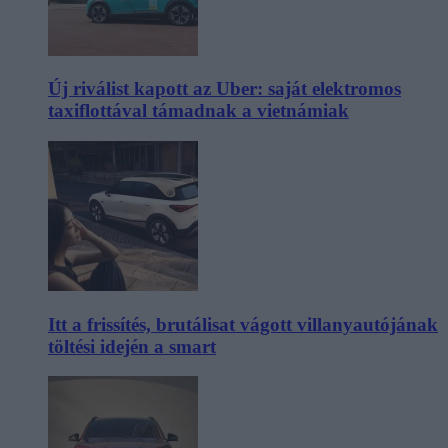
Új riválist kapott az Uber: saját elektromos
taxiflottával támadnak a vietnámiak
Itt a frissítés, brutálisat vágott villanyautójának
töltési idején a smart